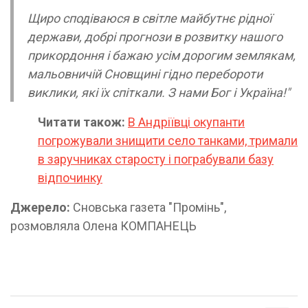
Щиро сподіваюся в світле майбутнє рідної
держави, добрі прогнози в розвитку нашого
прикордоння і бажаю усім дорогим землякам,
мальовничій Сновщині гідно перебороти
виклики, які їх спіткали. З нами Бог і Україна!"
Читати також:
В Андріївці окупанти
погрожували знищити село танками, тримали
в заручниках старосту і пограбували базу
відпочинку
Джерело:
Сновська газета "Промінь",
розмовляла Олена КОМПАНЕЦЬ