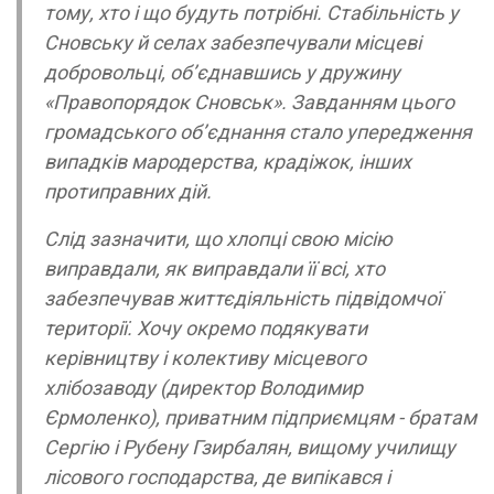
тому, хто і що будуть потрібні. Стабільність у
Сновську й селах забезпечували місцеві
добровольці, об’єднавшись у дружину
«Правопорядок Сновськ». Завданням цього
громадського об’єднання стало упередження
випадків мародерства, крадіжок, інших
протиправних дій.
Слід зазначити, що хлопці свою місію
виправдали, як виправдали її всі, хто
забезпечував життєдіяльність підвідомчої
території. Хочу окремо подякувати
керівництву і колективу місцевого
хлібозаводу (директор Володимир
Єрмоленко), приватним підприємцям - братам
Сергію і Рубену Гзирбалян, вищому училищу
лісового господарства, де випікався і