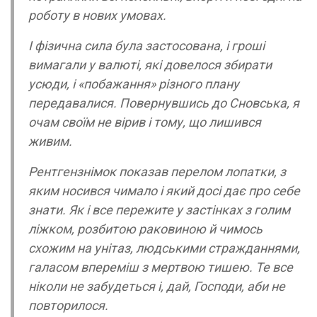
роботу в нових умовах.
І фізична сила була застосована, і гроші
вимагали у валюті, які довелося збирати
усюди, і «побажання» різного плану
передавалися. Повернувшись до Сновська, я
очам своїм не вірив і тому, що лишився
живим.
Рентгензнімок показав перелом лопатки, з
яким носився чимало і який досі дає про себе
знати. Як і все пережите у застінках з голим
ліжком, розбитою раковиною й чимось
схожим на унітаз, людськими стражданнями,
галасом впереміш з мертвою тишею. Те все
ніколи не забудеться і, дай, Господи, аби не
повторилося.