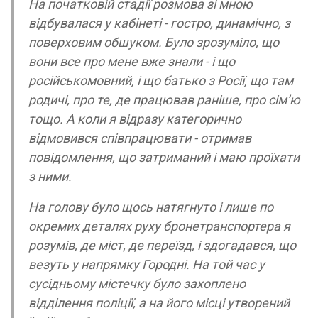
На початковій стадії розмова зі мною
відбувалася у кабінеті - гостро, динамічно, з
поверховим обшуком. Було зрозуміло, що
вони все про мене вже знали - і що
російськомовний, і що батько з Росії, що там
родичі, про те, де працював раніше, про сім’ю
тощо. А коли я відразу категорично
відмовився співпрацювати - отримав
повідомлення, що затриманий і маю проїхати
з ними.
На голову було щось натягнуто і лише по
окремих деталях руху бронетранспортера я
розумів, де міст, де переїзд, і здогадався, що
везуть у напрямку Городні. На той час у
сусідньому містечку було захоплено
відділення поліції, а на його місці утворений