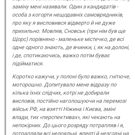
заміну мені називали. Один з кандидатів -
особа з когорти нещодавніх самоврядників,
про яку я висловився відверто й не дуже
прихильно. Мовляв, Сновськ (при нім був ще
Щорс) порівняно - маленьке містечко, де всі
одне одного знають, де вчинки, і, як на долоні,
і де, спотикаючись, важко потім буває
підійматися.
Коротко кажучи, у полоні було важко, гнітюче,
моторошно. Допитувало мене відразу по
кілька їхніх слідчих, котрі не добирали
висловів, постійно наголошуючи на перемозі
військ РФ, на взятті Ніжина і Києва, зміні
влади, тих «перспективах», які чекають на
непокірних. До цього розряду потрапляв і я,
потрапляли всі нелояльні, вперті й незгодні на