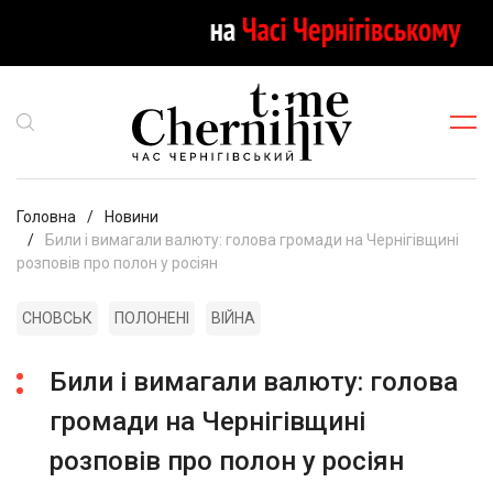
Головна
Новини
Били і вимагали валюту: голова громади на Чернігівщині
розповів про полон у росіян
СНОВСЬК
ПОЛОНЕНІ
ВІЙНА
Били і вимагали валюту: голова
громади на Чернігівщині
розповів про полон у росіян