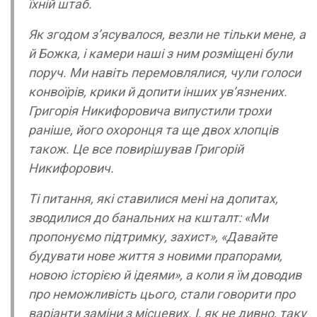
їхній штаб.
Як згодом з’ясувалося, везли не тільки мене, а
й Божка, і камери наші з ним розміщені були
поруч. Ми навіть перемовлялися, чули голоси
конвоїрів, крики й допити інших ув’язнених.
Григорія Никифоровича випустили трохи
раніше, його охоронця та ще двох хлопців
також. Це все повирішував Григорій
Никифорович.
Ті питання, які ставилися мені на допитах,
зводилися до банальних на кшталт: «Ми
пропонуємо підтримку, захист», «Давайте
будувати нове життя з новими прапорами,
новою історією й ідеями», а коли я їм доводив
про неможливість цього, стали говорити про
варіанти заміни з місцевих. І, як не дивно, таку