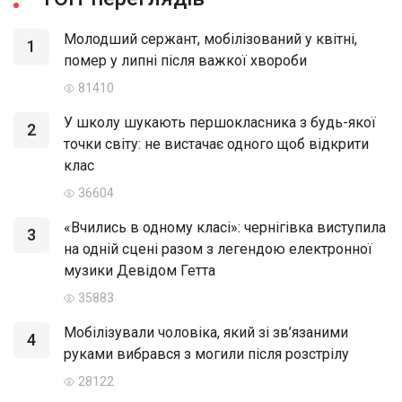
Молодший сержант, мобілізований у квітні,
1
помер у липні після важкої хвороби
81410
У школу шукають першокласника з будь-якої
2
точки світу: не вистачає одного щоб відкрити
клас
36604
«Вчились в одному класі»: чернігівка виступила
3
на одній сцені разом з легендою електронної
музики Девідом Гетта
35883
Мобілізували чоловіка, який зі зв’язаними
4
руками вибрався з могили після розстрілу
28122