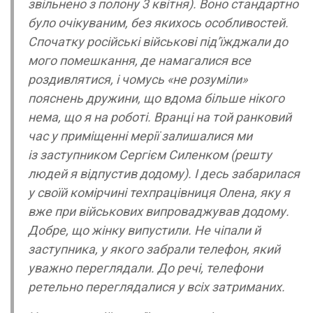
звільнено з полону 3 квітня). Воно стандартно
було очікуваним, без якихось особливостей.
Спочатку російські військові під’їжджали до
мого помешкання, де намагалися все
роздивлятися, і чомусь «не розуміли»
пояснень дружини, що вдома більше нікого
нема, що я на роботі. Вранці на той ранковий
час у приміщенні мерії залишалися ми
із заступником Сергієм Силенком (решту
людей я відпустив додому). І десь забарилася
у своїй комірчині техпрацівниця Олена, яку я
вже при військових випроваджував додому.
Добре, що жінку випустили. Не чіпали й
заступника, у якого забрали телефон, який
уважно переглядали. До речі, телефони
ретельно переглядалися у всіх затриманих.