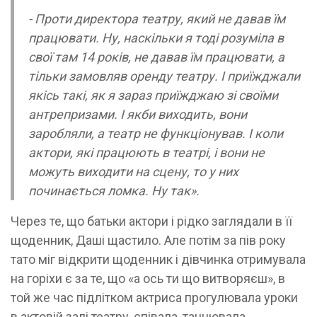
- Проти директора театру, який не давав їм
працювати. Ну, наскільки я тоді розуміла в
свої там 14 років, не давав їм працювати, а
тільки замовляв оренду театру. І приїжджали
якісь такі, як я зараз приїжджаю зі своїми
антрепризами. І якби виходить, вони
заробляли, а театр не функціонував. І коли
актори, які працюють в театрі, і вони не
можуть виходити на сцену, то у них
починається ломка. Ну так».
Через те, що батьки актори і рідко заглядали в її
щоденник, Даші щастило. Але потім за пів року
тато міг відкрити щоденник і дівчинка отримувала
на горіхи є за те, що «а ось ти що витворяєш», в
той же час підлітком актриса прогулювала уроки
в актовій залі театру, співала, танцювала.