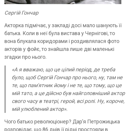
Сергій Гончар
Акторка підмічає, у закладі досі мало шанують її
батька. Коли в неї була вистава у Чернігові, то
вона блукала коридорами і роздивлялася фото
акторів у фойє, то знайшла лише дві маленькі
згадки про нього.
«А я вважаю, що це цілий період, де треба
було, щоб Сергій Гончар про нього, ну, там не
те, що пам'ятник йому і не те, що тому, що це
мій тато, а це дійсно був найголовніший актор
свого часу в театрі, герой, всі ролі. Ну, короче,
мій улюблений актор».
Чого батько революціонер? Дарʼя Петрожицька
розповідає, що 86 днів її рідні простояли в