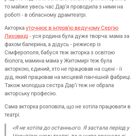
то майже увесь час Дарʼя проводила з ними на
роботі - в обласному драмтеатрі.
Акторка
уточнює в інтервʼю ведучому Сергію
Лиховиді
- уся родина була дуже творча: мама за
фахом балерина, а дідусь - режисер із
Сімферополя, бабуся теж акторка з освітою
біолога, мамина мама у Житомирі теж була
акторкою, єдиний, хто не працював на сцені - її
дід, який працював на місцевій панчішній фабриці.
Також молодша сестра Дарʼї теж не обрала
акторську професію.
Сама акторка розповіла, що не хотіла працювати в
театрі.
«Я не хотіла до останнього. Я застала період у
Чернігівському театрі, де я щиро вважала зі