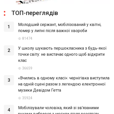
ТОП-переглядів
Молодший сержант, мобілізований у квітні,
1
помер у липні після важкої хвороби
81474
У школу шукають першокласника з будь-якої
2
точки світу: не вистачає одного щоб відкрити
клас
36659
«Вчились в одному класі»: чернігівка виступила
3
на одній сцені разом з легендою електронної
музики Девідом Гетта
35924
Мобілізували чоловіка, який зі зв’язаними
4
руками вибрався з могили після розстрілу