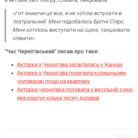
«І от знаючи це все, я не хотіла вступати в
театральний. Мені подобалась Брітні Спірс.
Мені хотілось виступати на сцені, танцювати,
співати».
"Час Чернігівський" писав про таке:
Акторка з Чернігова засвітилась у Каннах
Акторка з Чернігова позичила колишньому
чоловікові гроші на квартиру
Акторка-чернігівка позувала у весільній сукні,
яка коштує кілька тисяч доларів