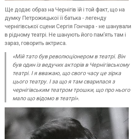
Ще додає образ на Чернігів їй і той факт, що на
думку Петрожицької її батька - легенду
чернігівської сцени Сергія Гончара - не шанували
в рідному театрі. Не шанують його памʼять там і
зараз, говорить актриса.
«Мій тато був революціонером в театрі. Він
був один із ведучих акторів в Чернігівському
театрі. І я вважаю, що свого часу це зірка
цього театру. І за що я там сварилася з
чернігівським театром трошки, що про нього
мало що відомо в театрі».