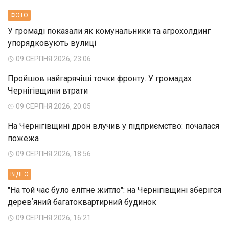
ФОТО
У громаді показали як комунальники та агрохолдинг
упорядковують вулиці
09 СЕРПНЯ 2026, 23:06
Пройшов найгарячіші точки фронту. У громадах
Чернігівщини втрати
09 СЕРПНЯ 2026, 20:05
На Чернігівщині дрон влучив у підприємство: почалася
пожежа
09 СЕРПНЯ 2026, 18:56
ВIДЕО
"На той час було елітне житло": на Чернігівщині зберігся
деревʼяний багатоквартирний будинок
09 СЕРПНЯ 2026, 16:21