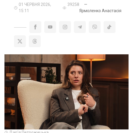
01 ЧЕРВНЯ 2026,
39258
—
15:11
Ярмоленко Анастасія
Дарʼя Петрожицька