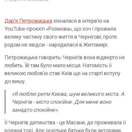
Дарʼя Петрожицька
зізналася в інтервʼю на
YouTube-проєкті «Розмова», що хоч і прожила
велику частину свого життя в Чернігові, проте
родом не звідси - народилася в Житомирі.
Петрожицька говорить: Чернігів вона відверто не
любить. Їй там було мало місця. Натомість її
великою любовʼю став Київ ще на старті вступу
до вишу.
«Я люблю ритм Києва, шум великого міста. А
Чернігів - місто спокійне. Для мене воно
занадто спокійне».
Її Чернігів дитинства - це Масани, де проживала її
родина тоді. Але оскільки батьки були акторами,