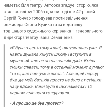
наметах біля театру. Акторка згадує історію, яка
сталася влітку 2006-го, коли тоді ще 42-річний
Сергій Гончар голодував проти звільнення
режисера Сергія Кузика та за відставку
тодішнього художнього керівника – генерального
директора театру Івана Семененка.
«Я була в дев'ятому класі, випускалась уже. Я
навіть думала кинути школу і вступити в
музичний, але не знала сольфеджіо. Вміла
тільки співати, тому в останній момент думаю:
"Та ні, іще повчусь в школі". Але оцей період
був, де моїх батьків просто не було от стільки
часу вдома. Вони були в цих наметах і 12
перших днів вони голодували.
- А про що це був протест?