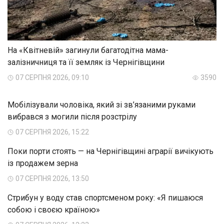
На «Квітневій» загинули багатодітна мама-
залізничниця та її земляк із Чернігівщини
07 СЕРПНЯ 2026, 09:10
3590
Мобілізували чоловіка, який зі зв’язаними руками
вибрався з могили після розстрілу
07 СЕРПНЯ 2026, 15:22
Поки порти стоять — на Чернігівщині аграрії вичікують
із продажем зерна
07 СЕРПНЯ 2026, 13:50
Стрибун у воду став спортсменом року: «Я пишаюся
собою і своєю країною»