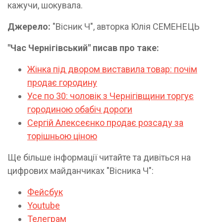
кажучи, шокувала.
Джерело:
"Вісник Ч", авторка Юлія СЕМЕНЕЦЬ
"Час Чернігівський" писав про таке:
Жінка під двором виставила товар: почім
продає городину
Усе по 30: чоловік з Чернігівщини торгує
городиною обабіч дороги
Сергій Алексеєнко продає розсаду за
торішньою ціною
Ще більше інформації читайте та дивіться на
цифрових майданчиках "Вісника Ч":
Фейсбук
Youtube
Телеграм