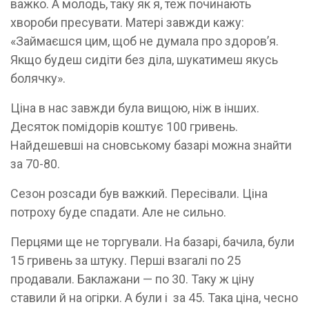
важко. А молодь, таку як я, теж починають
хвороби пресувати. Матері завжди кажу:
«Займаєшся цим, щоб не думала про здоров’я.
Якщо будеш сидіти без діла, шукатимеш якусь
болячку».
Ціна в нас завжди була вищою, ніж в інших.
Десяток помідорів коштує 100 гривень.
Найдешевші на сновському базарі можна знайти
за 70-80.
Сезон розсади був важкий. Пересівали. Ціна
потроху буде спадати. Але не сильно.
Перцями ще не торгували. На базарі, бачила, були
15 гривень за штуку. Перші взагалі по 25
продавали. Баклажани — по 30. Таку ж ціну
ставили й на огірки. А були і за 45. Така ціна, чесно