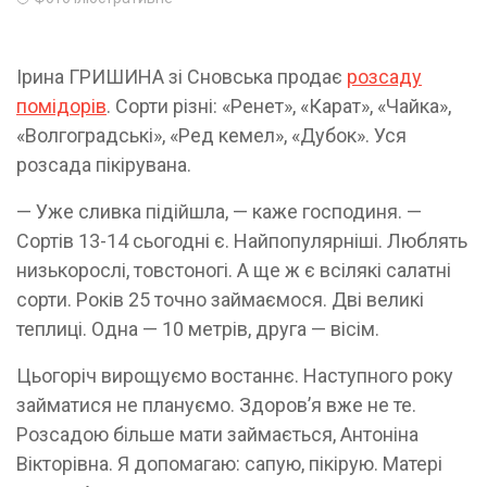
Ірина ГРИШИНА зі Сновська продає
розсаду
помідорів
. Сорти різні: «Ренет», «Карат», «Чайка»,
«Волгоградські», «Ред кемел», «Дубок». Уся
розсада пікірувана.
— Уже сливка підійшла, — каже господиня. —
Сортів 13-14 сьогодні є. Найпопулярніші. Люблять
низькорослі, товстоногі. А ще ж є всілякі салатні
сорти. Років 25 точно займаємося. Дві великі
теплиці. Одна — 10 метрів, друга — вісім.
Цьогоріч вирощуємо востаннє. Наступного року
займатися не плануємо. Здоров’я вже не те.
Розсадою більше мати займається, Антоніна
Вікторівна. Я допомагаю: сапую, пікірую. Матері