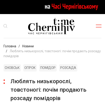
Головна
Новини
Люблять низькорослі, товстоногі: почім продають розсаду
помідорів
СНОВСЬК
ОГІРОК
ПОМІДОР
РОЗСАДА
Люблять низькорослі,
товстоногі: почім продають
розсаду помідорів