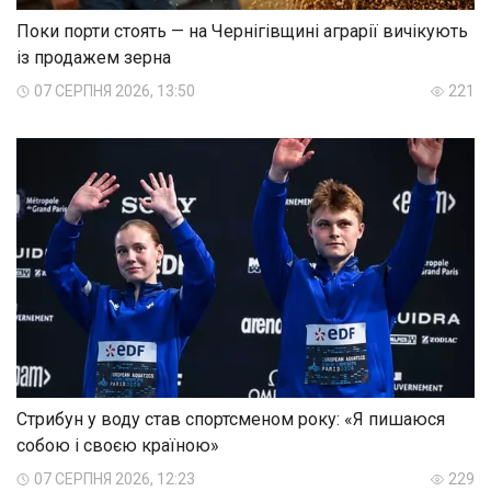
Поки порти стоять — на Чернігівщині аграрії вичікують
із продажем зерна
07 СЕРПНЯ 2026, 13:50
221
Стрибун у воду став спортсменом року: «Я пишаюся
собою і своєю країною»
07 СЕРПНЯ 2026, 12:23
229