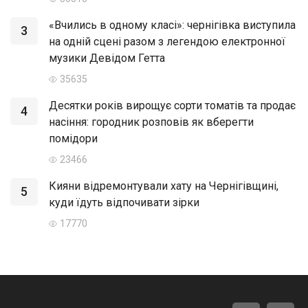
«Вчились в одному класі»: чернігівка виступила
3
на одній сцені разом з легендою електронної
музики Девідом Гетта
35635
Десятки років вирощує сорти томатів та продає
4
насіння: городник розповів як вберегти
помідори
23466
Кияни відремонтували хату на Чернігівщині,
5
куди їдуть відпочивати зірки
17770