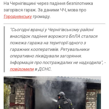
На Чернігівщині через падіння безпілотника
загорівся гараж. За даними ЧЧ, мова про
Городнянську
громаду.
"Сьогодні вранці у Чернігівському районі
внаслідок падіння ворожого БпЛА сталася
пожежа гаража на території одного з
гаражних кооперативів. Рятувальники
оперативно ліквідували загоряння.
Інформація про постраждалих не надходила", -
повідомили
в ДСНС.