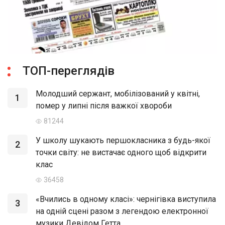
ТОП-переглядів
Молодший сержант, мобілізований у квітні,
1
помер у липні після важкої хвороби
81244
У школу шукають першокласника з будь-якої
2
точки світу: не вистачає одного щоб відкрити
клас
36458
«Вчились в одному класі»: чернігівка виступила
3
на одній сцені разом з легендою електронної
музики Девідом Гетта