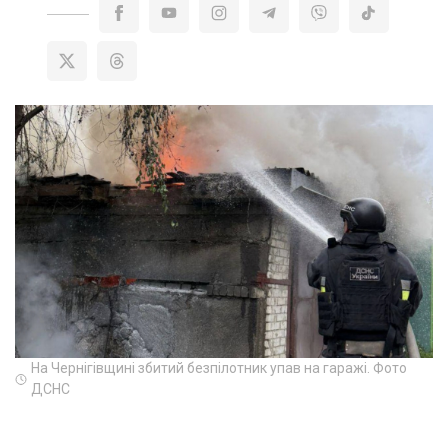
На Чернігівщині збитий безпілотник упав на гаражі. Фото
ДСНС