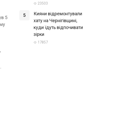
23503
Кияни відремонтували
5
ув 5
хату на Чернігівщині,
ому
куди їдуть відпочивати
зірки
17857
У
.