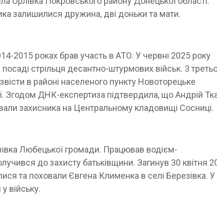
ела Орлівка Покровського району Донецької області.
ика залишилися дружина, дві доньки та мати.
014-2015 роках брав участь в АТО. У червні 2025 року
 посаді стрільця десантно-штурмових військ. 3 треть
звісти в районі населеного пункту Новоторецьке
і. Згодом ДНК-експертиза підтвердила, що Андрій Тк
овали захисника на Центральному кладовищі Сосниці.
зівка Любецької громади. Працював водієм-
олучився до захисту батьківщини. Загинув 30 квітня 2
ся та поховали Євгена Клименка в селі Березівка. У
 у війську.