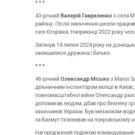
* * *
43-річний
Валерій Гавриленко
з села 
району. Після закінчення школи працюв
селі Єгорівка. Наприкінці 2022 року чо
Загинув 14 липня 2024 року на донецько
залишилися дружина і батько.
* * *
46-річний
Олександр Місько
з Малої З
дільничним інспектором міліції в Києв
повномасштабної війни Олександр разо
допомагав людям, дбав про безпеку гро
захисників України. Був механіком-воді
за Бахмут та воював на покровському 
Нагороджений подякою командування На