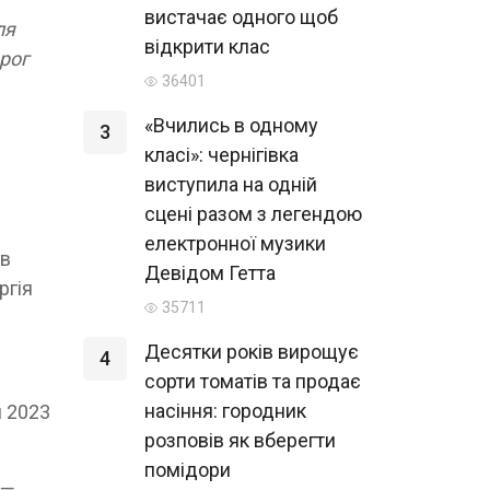
вистачає одного щоб
ля
відкрити клас
орог
36401
«Вчились в одному
3
класі»: чернігівка
виступила на одній
сцені разом з легендою
електронної музики
ав
Девідом Гетта
ргія
35711
Десятки років вирощує
4
сорти томатів та продає
насіння: городник
я 2023
розповів як вберегти
помідори
 —