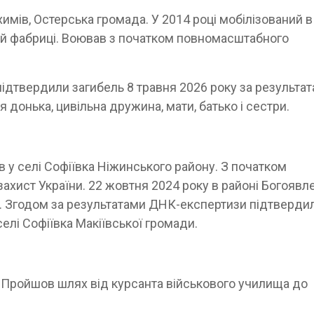
имів, Остерська громада. У 2014 році мобілізований в
ій фабриці. Воював з початком повномасштабного
підтвердили загибель 8 травня 2026 року за результа
донька, цивільна дружина, мати, батько і сестри.
в у селі Софіївка Ніжинського району. З початком
захист України. 22 жовтня 2024 року в районі Богоявл
и. Згодом за результатами ДНК-експертизи підтверди
селі Софіївка Макіївської громади.
. Пройшов шлях від курсанта військового училища до