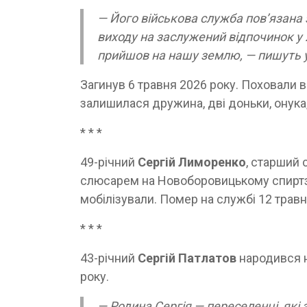
— Його військова служба пов’язана
виходу на заслужений відпочинок у 
прийшов на нашу землю, — пишуть у
Загинув 6 травня 2026 року. Поховали 
залишилася дружина, дві доньки, онука,
* * *
49-річний
Сергій Лиморенко
, старший 
слюсарем на Новоборовицькому спиртзав
мобілізували. Помер на службі 12 травн
* * *
43-річний
Сергій Патлатов
народився н
року.
— Родина Сергія — переселенці, які 