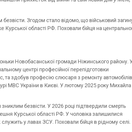
 безвісти. Згодом стало відомо, що військовий загин
ке Курської області РФ. Поховали бійця на центральн
роньки Новобасанської громади Ніжинського району. 
ональному центрі професійної перепідготовки
ас, та здобув професію слюсаря з ремонту автомобілів
урі МВС України в Києві. У лютому 2025 року Михайла
и зниклим безвісти. У 2026 році підтвердили смерть
лешня Курської області РФ. У чоловіка залишилися
ж служить у лавах ЗСУ. Поховали бійця в рідному селі.