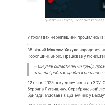
Максим Хахула, Коропська громада
У громадах Чернігівщини прощались із 
35-річний
Максим Хахула
народився на
Коропщині. Виріс. Працював у лісництві
— Він умів скласти піч чи грубу, п
столярні роботи, зробити опалення 
12 січня 2023 року долучився до ЗСУ. С
боронив Луганщину, Серебрянський ліс
бригади. Воював на Донеччині: у Бахмуті