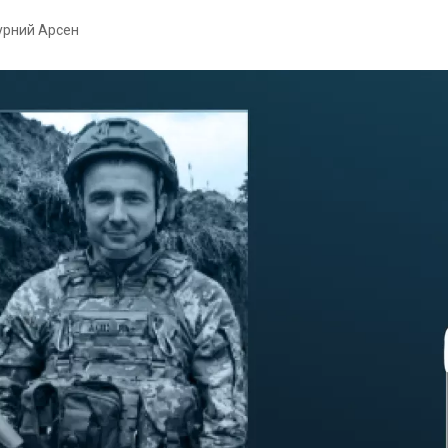
урний Арсен