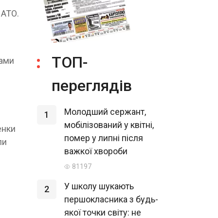
 АТО.
ТОП-
тами
переглядів
Молодший сержант,
1
мобілізований у квітні,
енки
помер у липні після
ли
важкої хвороби
81197
У школу шукають
2
першокласника з будь-
якої точки світу: не