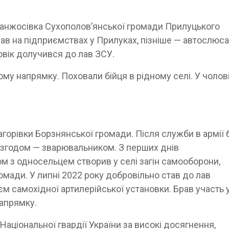
Манжосівка Сухополов’янської громади Прилуцького
ав на підприємствах у Прилуках, пізніше — автослюс
ловік долучився до лав ЗСУ.
му напрямку. Поховали бійця в рідному селі. У чолов
агорівки Борзнянської громади. Після служби в армії 
і, згодом — зварювальником. З перших днів
м з односельцем створив у селі загін самооборони,
мади. У липні 2022 року добровільно став до лав
єм самохідної артилерійської установки. Брав участь 
напрямку.
ціональної гвардії України за високі досягнення,