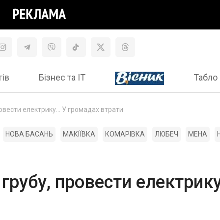
гів
Бізнес та ІТ
Табло 
провести електрику... У громадах втрати
НОВА БАСАНЬ
МАКІЇВКА
КОМАРІВКА
ЛЮБЕЧ
МЕНА
і грубу, провести електрик