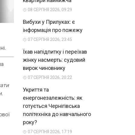
квартири найнижча
08 СЕРПНЯ 2026, 09:29
Вибухи у Прилуках: є
інформація про пожежу
07 СЕРПНЯ 2026, 23:45
ні.
Їхав напідпитку і переїхав
жінку насмерть: судовий
на
вирок чиновнику
07 СЕРПНЯ 2026, 20:22
нати
Укриття та
и.
енергонезалежність: як
готується Чернігівська
політехніка до навчального
ової
року?
07 СЕРПНЯ 2026, 17:19