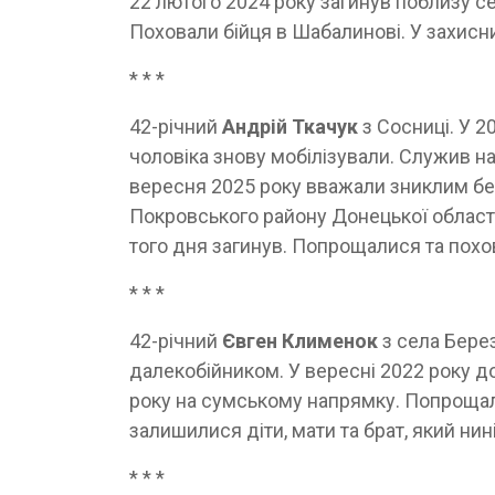
22 лютого 2024 року загинув поблизу с
Поховали бійця в Шабалинові. У захисн
* * *
42-річний
Андрій Ткачук
з Сосниці. У 2
чоловіка знову мобілізували. Служив на
вересня 2025 року вважали зниклим бе
Покровського району Донецької област
того дня загинув. Попрощалися та пох
* * *
42-річний
Євген Клименок
з села Бере
далекобійником. У вересні 2022 року д
року на сумському напрямку. Попрощали
залишилися діти, мати та брат, який нині
* * *