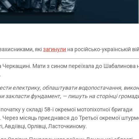
захисниками, які
загинули
на російсько-українській вій
 Черкащині. Мати з сином переїхала до Шабалинова 
.
ровести електрику, облаштувати водопостачання, вико
чи закласти фундамент, — пишуть на сторінці громад
початку у складі 58-ї окремої мотопіхотної бригади
. Через місяць приєднався до Третьої окремої штурм
, Авдіївці, Орлівці, Ласточкиному.