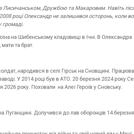
 з Лисичанськом, Дружбою та Макаровим. Навіть піс
2008 році Олександр не залишився осторонь, коли в
 громаді.
воїна на Шибенському кладовищі в Ічні. В Олександра
 мати та брат.
солдат, народився в селі Гірськ на Сновщині. Працюв
оді. У 2014 році був в АТО. 20 березня 2024 року Се
я 2026 року. Поховали на Алеї Героїв у Сновську.
а Луганщині. Долучився до лав оборонців 14 березн
знайшли прихисток від війни та свій новий дім у Мені,