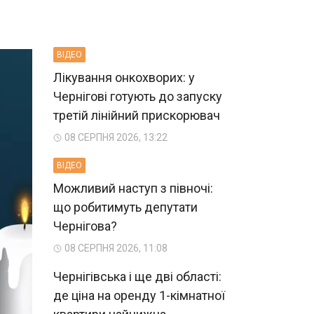
ВIДЕО
Лікування онкохворих: у
Чернігові готують до запуску
третій лінійний прискорювач
08 СЕРПНЯ 2026, 13:22
ВIДЕО
Можливий наступ з півночі:
що робитимуть депутати
Чернігова?
08 СЕРПНЯ 2026, 11:08
Чернігівська і ще дві області:
де ціна на оренду 1-кімнатної