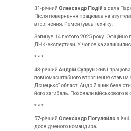
31-річний
Олександр Подій
з села Парх
Після повернення працював на взуттєв
вторгнення. Ремонтував техніку.
Загинув 14 лютого 2025 року. Офіційно 
ДНК-експертизи. У чоловіка залишилися 
* * *
43-річний
Андрій Супрун
жив і працюва
повномасштабного вторг­нення став на 
Донецької області Андрій зник безвіст
його загибель. Поховали військового в 
* * *
57-річний
Олександр Погуляйло
з Ічні
досвідченого командира.