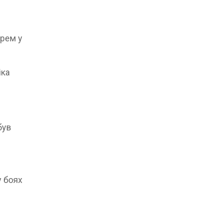
арем у
іка
був
у боях