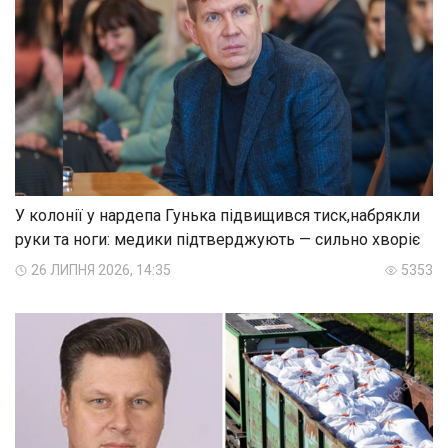
У колонії у нардепа Гунька підвищився тиск,набрякли
руки та ноги: медики підтверджують — сильно хворіє
26 ЛИПНЯ 2026, 14:35
5353