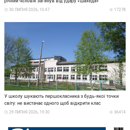
річний чоловік загинув від удару «шахеда»
30 ЛИПНЯ 2026, 10:47
17278
У школу шукають першокласника з будь-якої точки
світу: не вистачає одного щоб відкрити клас
29 ЛИПНЯ 2026, 19:30
36414