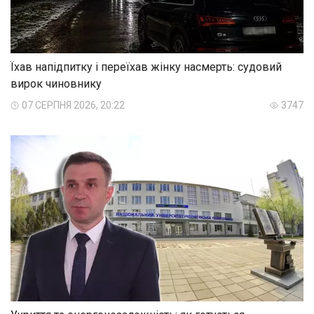
Їхав напідпитку і переїхав жінку насмерть: судовий
вирок чиновнику
07 СЕРПНЯ 2026, 20:22
3747