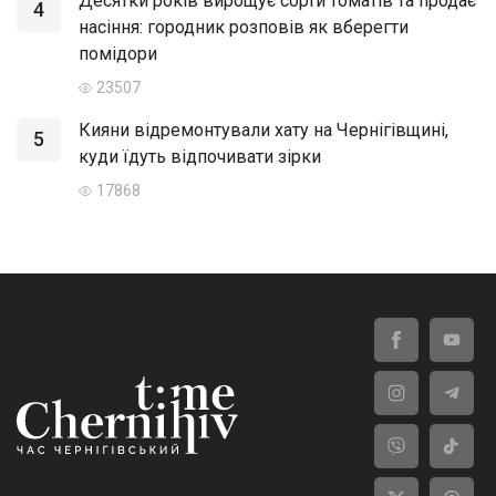
Десятки років вирощує сорти томатів та продає
4
насіння: городник розповів як вберегти
помідори
23507
Кияни відремонтували хату на Чернігівщині,
5
куди їдуть відпочивати зірки
17868