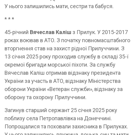
У нього залишились мати, сестри та бабуся.
* * *
45-річний
Вячеслав Каліш
з Прилук. У 2015-2017
роках воював в АТО. З початку повномасштабного
вторгнення став на захист рідної Прилуччини. З
13 січня 2025 року проходив службу в складі 35-ї
окремої бригади морської піхоти. За службу
Вячеслав Каліш отримав відзнаку президента
України за участь в АТО, відзнаку Міністерства
оборони України «Ветеран служби», відзнаку за
оборону та охорону Прилуччини.
Загинув старший сержант 25 січня 2025 року
поблизу села Петропавлівка на Донеччині.
Попрощалися та поховали захисника в Прилуках.
У нього залишились дружина, донька, син та мати.