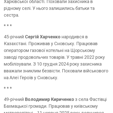
Харківської області. Поховали захисника в
рідному селі. У нього залишились батьки та
сестра.
* * *
45-річний
Сергій Харченко
народився в
Казахстані. Проживав у Сновську. Працював
оператором газової котельні на Щорському
заводі продовольчих товарів. У травні 2022 року
мобілізували. З 10 грудня 2024 року захисника
вважали зниклим безвісти. Поховали військового
на Алеї Героїв у Сновську.
* * *
49-річний
Володимир Кириченко
з села Фастівці
Бахмацької громади. Працював у київському
метрополітені. 11 червня 2025 року долучився