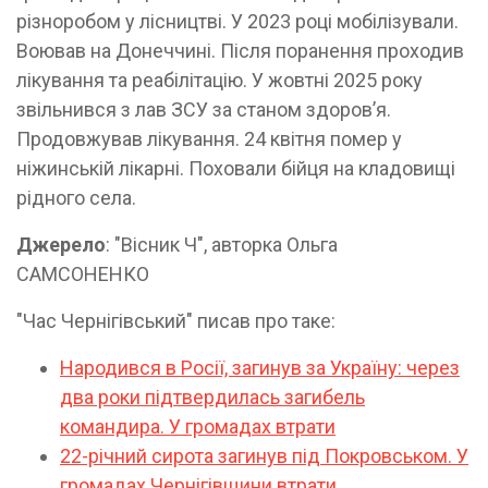
різноробом у лісництві. У 2023 році мобілізували.
Воював на Донеччині. Після поранення проходив
лікування та реабілітацію. У жовтні 2025 року
звільнився з лав ЗСУ за станом здоров’я.
Продовжував лікування. 24 квітня помер у
ніжинській лікарні. Поховали бійця на кладовищі
рідного села.
Джерело
: "Вісник Ч", авторка Ольга
САМСОНЕНКО
"Час Чернігівський" писав про таке:
Народився в Росії, загинув за Україну: через
два роки підтвердилась загибель
командира. У громадах втрати
22-річний сирота загинув під Покровськом. У
громадах Чернігівщини втрати