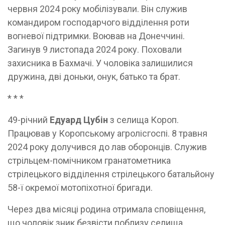
червня 2024 року мобілізували. Він служив
командиром господарчого відділення роти
вогневої підтримки. Воював на Донеччині.
Загинув 9 листопада 2024 року. Поховали
захисника в Бахмачі. У чоловіка залишилися
дружина, дві доньки, онук, батько та брат.
* * *
49-річний
Едуард Цубін
з селища Короп.
Працював у Коропському агролісгоспі. 8 травня
2024 року долучився до лав оборонців. Служив
стрільцем-помічником гранатометника
стрілецького відділення стрілецького батальйону
58-ї окремої мотопіхотної бригади.
Через два місяці родина отримала сповіщення,
що чоловік зник безвісти поблизу селища