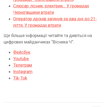
Слюсар, лісник, електрик... У громадах
Чернігівщини втрати
Оператор дронів загинув за два дні до 21-
ліття. У громадах втрати
Ще більше інформації читайте та дивіться на
цифрових майданчиках "Вісника Ч":
Фейсбук
Youtube
Телеграм
Instagram
Tik-Tok