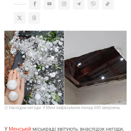
Наслідки негоди. У Мені зафіксували понад 600 звернень
У
Менській
міськраді звітують: внаслідок негоди,