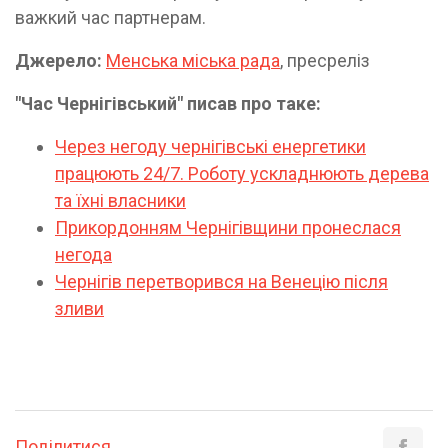
важкий час партнерам.
Джерело:
Менська міська рада
, пресреліз
"Час Чернігівський" писав про таке:
Через негоду чернігівські енергетики
працюють 24/7. Роботу ускладнюють дерева
та їхні власники
Прикордонням Чернігівщини пронеслася
негода
Чернігів перетворився на Венецію після
зливи
Поділитися