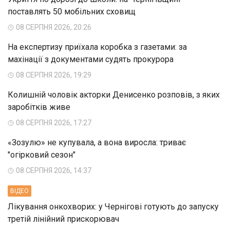
поставлять 50 мобільних сховищ
08 СЕРПНЯ 2026, 20:26
На експертизу приїхала коробка з газетами: за
махінації з документами судять прокурора
08 СЕРПНЯ 2026, 19:29
Колишній чоловік акторки Денисенко розповів, з яких
заробітків живе
08 СЕРПНЯ 2026, 17:27
«Зозулю» не купувала, а вона виросла: триває
"огірковий сезон"
08 СЕРПНЯ 2026, 14:37
ВIДЕО
Лікування онкохворих: у Чернігові готують до запуску
третій лінійний прискорювач