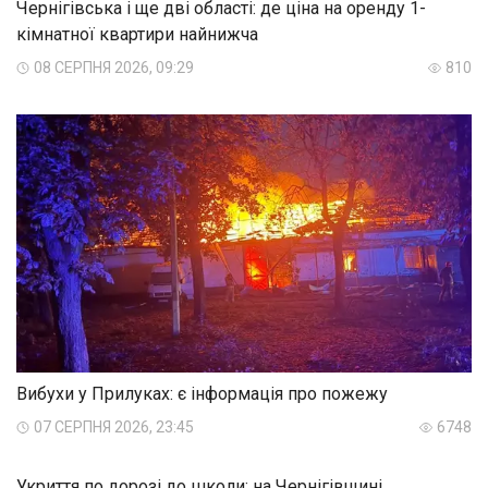
Чернігівська і ще дві області: де ціна на оренду 1-
кімнатної квартири найнижча
08 СЕРПНЯ 2026, 09:29
810
Вибухи у Прилуках: є інформація про пожежу
07 СЕРПНЯ 2026, 23:45
6748
Укриття по дорозі до школи: на Чернігівщині