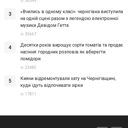
36349
«Вчились в одному класі»: чернігівка виступила
3
на одній сцені разом з легендою електронної
музики Девідом Гетта
35667
Десятки років вирощує сорти томатів та продає
4
насіння: городник розповів як вберегти
помідори
23485
Кияни відремонтували хату на Чернігівщині,
5
куди їдуть відпочивати зірки
17811