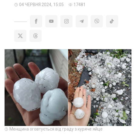
04 ЧЕРВНЯ 2024, 15:05
17481
Менщина оговтується від граду з куряче яйце