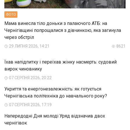
ФОТО
Мама винесла тіло доньки з палаючого АТБ: на
Чернігівщині попрощалися з дівчинкою, яка загинула
через обстріл
29 ЛИПНЯ 2026, 14:21
8621
Їхав напідпитку і переїхав жінку насмерть: судовий
вирок чиновнику
07 СЕРПНЯ 2026, 20:22
Укриття та енергонезалежність: як готується
Чернігівська політехніка до навчального року?
07 СЕРПНЯ 2026, 17:19
Напередодні Дня молоді Уряд відзначив двох
чернігівок