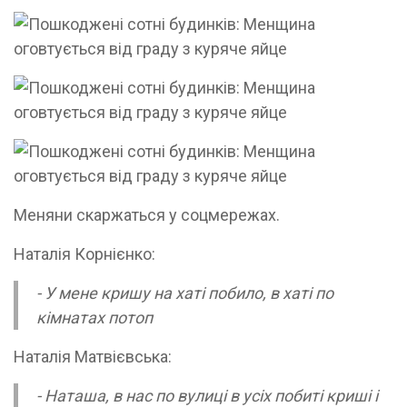
Меняни скаржаться у соцмережах.
Наталія Корнієнко:
- У мене кришу на хаті побило, в хаті по
кімнатах потоп
Наталія Матвієвська:
- Наташа, в нас по вулиці в усіх побиті криші і