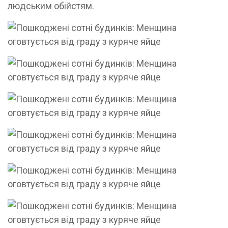
людським обійстям.