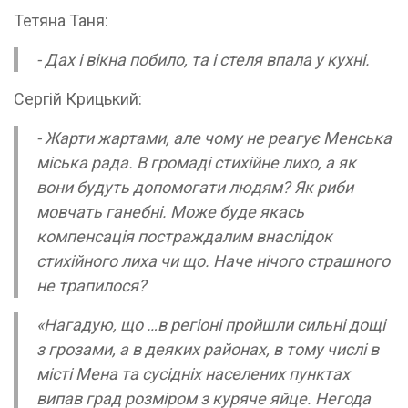
Тетяна Таня:
- Дах і вікна побило, та і стеля впала у кухні.
Сергій Крицький:
- Жарти жартами, але чому не реагує Менська
міська рада. В громаді стихійне лихо, а як
вони будуть допомогати людям? Як риби
мовчать ганебні. Може буде якась
компенсація постраждалим внаслідок
стихійного лиха чи що. Наче нічого страшного
не трапилося?
«Нагадую, що …в регіоні пройшли сильні дощі
з грозами, а в деяких районах, в тому числі в
місті Мена та сусідніх населених пунктах
випав град розміром з куряче яйце. Негода