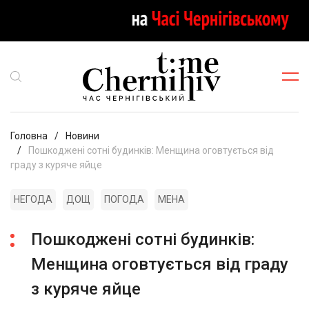
Головна
Новини
Пошкоджені сотні будинків: Менщина оговтується від
граду з куряче яйце
НЕГОДА
ДОЩ
ПОГОДА
МЕНА
Пошкоджені сотні будинків:
Менщина оговтується від граду
з куряче яйце