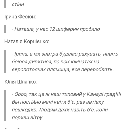
стіни
Ірина Фесюн:
- Наташа, у нас 12 шиферин пробило
Наталія Корнієнко:
- Ірина, а ми завтра будемо рахувать, навіть
боюся дивитися, по всіх кімнатах на
європотолках плямища, все перероблять.
Юлія Шлапко:
- Оооо, так це ж наш типовий у Канаді град!!!!
Він постійно мені квіти бʼє, раз автівку
пошкодив. Людям дахи навіть бʼє, коли
пориви вітру