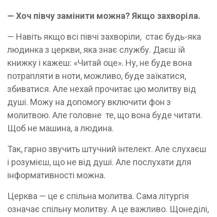
— Хоч півчу замінити можна? Якщо захворіла.
— Навіть якщо всі півчі захворіли, стає будь-яка
людинка з церкви, яка знає службу. Даєш їй
книжку і кажеш: «Читай оце». Ну, не буде вона
потрапляти в ноти, можливо, буде заїкатися,
збиватися. Але нехай прочитає цю молитву від
душі. Можу на допомогу включити фон з
молитвою. Але головне те, що вона буде читати.
Щоб не машина, а людина.
Так, гарно звучить штучний інтелект. Але слухаєш
і розумієш, що не від душі. Але послухати для
інформативності можна.
Церква — це є спільна молитва. Сама літургія
означає спільну молитву. А це важливо. Щонеділі,