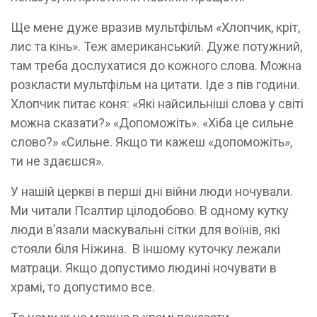
Ще мене дуже вразив мультфільм «Хлопчик, кріт,
лис та кінь». Теж американський. Дуже потужний,
там треба дослухатися до кожного слова. Можна
розкласти мультфільм на цитати. Іде з пів години.
Хлопчик питає коня: «Які найсильніші слова у світі
можна сказати?» «Допоможіть». «Хіба це сильне
слово?» «Сильне. Якщо ти кажеш «допоможіть»,
ти не здаєшся».
У нашій церкві в перші дні війни люди ночували.
Ми читали Псалтир цілодобово. В одному кутку
люди в’язали маскувальні сітки для воїнів, які
стояли біля Ніжина. В іншому куточку лежали
матраци. Якщо допустимо людині ночувати в
храмі, то допустимо все.