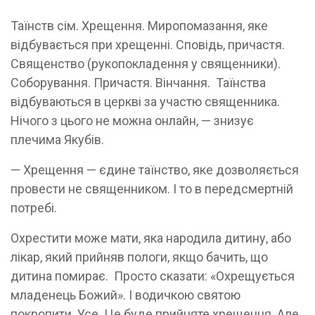
Таїнств сім. Хрещення. Миропомазання, яке
відбувається при хрещенні. Сповідь, причастя.
Священство (рукопокладення у священники).
Соборування. Причастя. Вінчання. Таїнства
відбуваються в церкві за участю священника.
Нічого з цього не можна онлайн, — знизує
плечима Якубів.
— Хрещення — єдине таїнство, яке дозволяється
провести не священником. І то в передсмертній
потребі.
Охрестити може мати, яка народила дитину, або
лікар, який прийняв пологи, якщо бачить, що
дитина помирає. Просто сказати: «Охрещується
младенець Божий». І водичкою святою
покропити. Усе. Це буде прийняте хрещення. Але