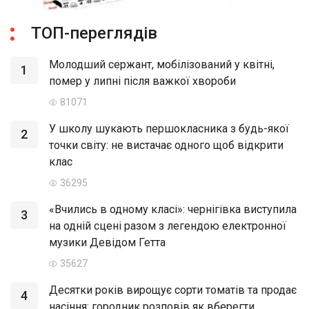
ТОП-переглядів
Молодший сержант, мобілізований у квітні,
1
помер у липні після важкої хвороби
81071
У школу шукають першокласника з будь-якої
2
точки світу: не вистачає одного щоб відкрити
клас
36295
«Вчились в одному класі»: чернігівка виступила
3
на одній сцені разом з легендою електронної
музики Девідом Гетта
35627
Десятки років вирощує сорти томатів та продає
4
насіння: городник розповів як вберегти