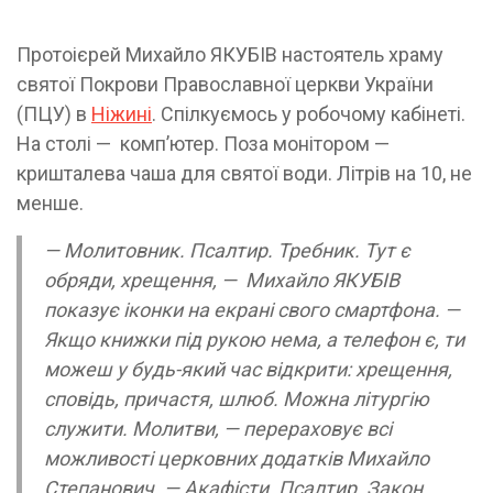
Протоієрей Михайло ЯКУБІВ настоятель храму
святої Покрови Православної церкви України
(ПЦУ) в
Ніжині
. Спілкуємось у робочому кабінеті.
На столі — комп’ютер. Поза монітором —
кришталева чаша для святої води. Літрів на 10, не
менше.
— Молитовник. Псалтир. Требник. Тут є
обряди, хрещення, — Михайло ЯКУБІВ
показує іконки на екрані свого смартфона. —
Якщо книжки під рукою нема, а телефон є, ти
можеш у будь-який час відкрити: хрещення,
сповідь, причастя, шлюб. Можна літургію
служити. Молитви, — перераховує всі
можливості церковних додатків Михайло
Степанович. — Акафісти. Псалтир. Закон