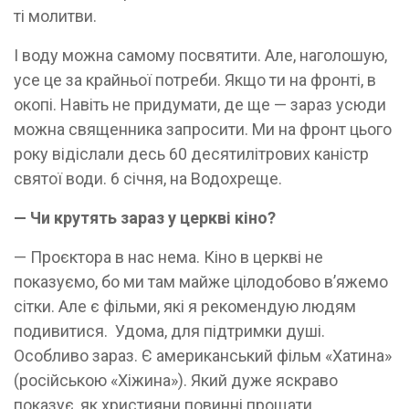
ті молитви.
І воду можна самому посвятити. Але, наголошую,
усе це за крайньої потреби. Якщо ти на фронті, в
окопі. Навіть не придумати, де ще — зараз усюди
можна священника запросити. Ми на фронт цього
року відіслали десь 60 десятилітрових каністр
святої води. 6 січня, на Водохреще.
— Чи крутять зараз у церкві кіно?
— Проєктора в нас нема. Кіно в церкві не
показуємо, бо ми там майже цілодобово в’яжемо
сітки. Але є фільми, які я рекомендую людям
подивитися. Удома, для підтримки душі.
Особливо зараз. Є американський фільм «Хатина»
(російською «Хіжина»). Який дуже яскраво
показує, як християни повинні прощати.