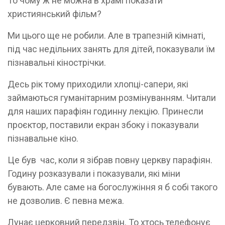
То чому ж не можна в храмі показати
християнський фільм?
Ми цього ще не робили. Але в трапезній кімнаті,
під час недільних занять для дітей, показували їм
пізнавальні кінострічки.
Десь рік тому приходили хлопці-сапери, які
займаються гуманітарним розмінуванням. Читали
для наших парафіян годинну лекцію. Принесли
проєктор, поставили екран збоку і показували
пізнавальне кіно.
Це був час, коли я зібрав повну церкву парафіян.
Годину розказували і показували, які міни
бувають. Але саме на богослужіння я б собі такого
не дозволив. Є певна межа.
Лунає церковний передзвін. То хтось телефонує