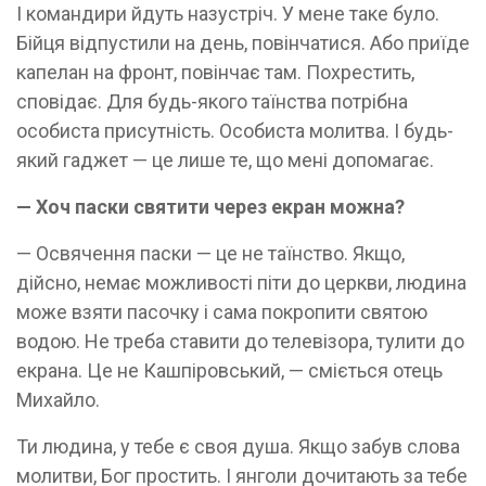
І командири йдуть назустріч. У мене таке було.
Бійця відпустили на день, повінчатися. Або приїде
капелан на фронт, повінчає там. Похрестить,
сповідає. Для будь-якого таїнства потрібна
особиста присутність. Особиста молитва. І будь-
який гаджет — це лише те, що мені допомагає.
— Хоч паски святити через екран можна?
— Освячення паски — це не таїнство. Якщо,
дійсно, немає можливості піти до церкви, людина
може взяти пасочку і сама покропити святою
водою. Не треба ставити до телевізора, тулити до
екрана. Це не Кашпіровський, — сміється отець
Михайло.
Ти людина, у тебе є своя душа. Якщо забув слова
молитви, Бог простить. І янголи дочитають за тебе