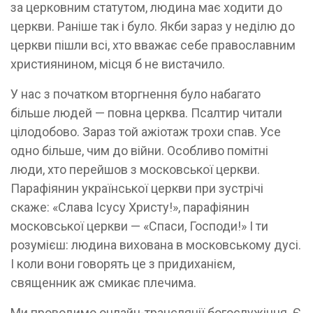
за церковним статутом, людина має ходити до
церкви. Раніше так і було. Якби зараз у неділю до
церкви пішли всі, хто вважає себе православним
християнином, місця б не вистачило.
У нас з початком вторгнення було набагато
більше людей — повна церква. Псалтир читали
цілодобово. Зараз той ажіотаж трохи спав. Усе
одно більше, чим до війни. Особливо помітні
люди, хто перейшов з московської церкви.
Парафіянин української церкви при зустрічі
скаже: «Слава Ісусу Христу!», парафіянин
московської церкви — «Спаси, Господи!» І ти
розумієш: людина вихована в московському дусі.
І коли вони говорять це з придиханієм,
священник аж смикає плечима.
Ми проводимо онлайн-трансляції бого­служіння. Є