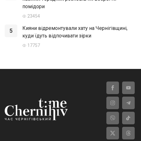
помідори
23454
Кияни відремонтували хату на Чернігівщині,
5
куди їдуть відпочивати зірки
17757