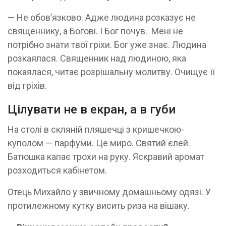
— Не обов’язково. Адже людина розказує не
священнику, а Богові. І Бог почув. Мені не
потрібно знати твої гріхи. Бог уже знає. Людина
розкаялася. Священник над людиною, яка
покаялася, читає розрішальну молитву. Очищує її
від гріхів.
Цілувати не в екран, а в губи
На столі в скляній пляшечці з кришечкою-
куполом — парфуми. Це миро. Святий єлей.
Батюшка капає трохи на руку. Яскравий аромат
розходиться кабінетом.
Отець Михайло у звичному домашньому одязі. У
протилежному кутку висить риза на вішаку.