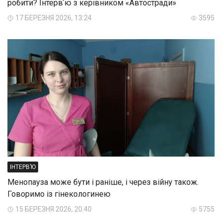
робити? Інтервʼю з керівником «Автостради»
17 БЕРЕЗНЯ 2026, 13:24
3595
ІНТЕРВ’Ю
Менопауза може бути і раніше, і через війну також.
Говоримо із гінекологинею
15 БЕРЕЗНЯ 2026, 20:40
5755