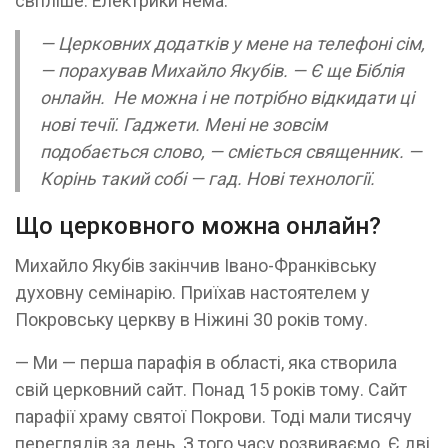
світліше. Електрики нема.
— Церковних додатків у мене на телефоні сім,
— порахував Михайло Якубів. — Є ще Біблія
онлайн. Не можна і не потрібно відкидати ці
нові течії. Гаджети. Мені не зовсім
подобається слово, — сміється священник. —
Корінь такий собі — гад. Нові технології.
Що церковного можна онлайн?
Михайло Якубів закінчив Івано-Фран­ківську
духовну семінарію. Приїхав настоятелем у
Покровську церкву в Ніжині 30 років тому.
— Ми — перша парафія в області, яка створила
свій церковний сайт. Понад 15 років тому. Сайт
парафії храму святої Покрови. Тоді мали тисячу
переглядів за день. З того часу розвиваємо. Є дві