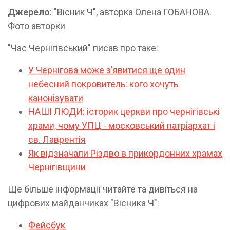
Джерело
: "Вісник Ч", авторка Олена ГОБАНОВА.
Фото авторки
"Час Чернігівський" писав про таке:
У Чернігова може з’явитися ще один
небесний покровитель: кого хочуть
канонізувати
НАШІ ЛЮДИ: історик церкви про чернігівські
храми, чому УПЦ - московський патріархат і
св. Лаврентія
Як відзначали Різдво в прикордонних храмах
Чернігівщини
Ще більше інформації читайте та дивіться на
цифрових майданчиках "Вісника Ч":
Фейсбук