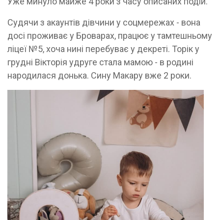
Уже минуло майже 4 роки з часу описаних подій.
Судячи з акаунтів дівчини у соцмережах - вона
досі проживає у Броварах, працює у тамтешньому
ліцеї №5, хоча нині перебуває у декреті. Торік у
грудні Вікторія удруге стала мамою - в родині
народилася донька. Сину Макару вже 2 роки.