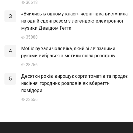
36618
«Вчились в одному класі»: чернігівка виступила
3
на одній сцені разом з легендою електронної
музики Девідом Гетта
35888
Мобілізували чоловіка, який зі зв’язаними
4
руками вибрався з могили після розстрілу
28756
Десятки років вирощує сорти томатів та продає
5
насіння: городник розповів як вберегти
помідори
23556