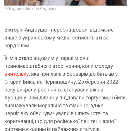
Родина Вікторії Андруші
Вікторія Андруша - персона доволі відома не
лише в українському медіа-сегменті, а й за
кордоном.
Її імʼя стало відомим у перші місяці
повномасштабного вторгнення, коли молоду
вчительку
, яка приїхала з Броварів до батьків у
Старий Биків на Чернігівщину, 25 березня 2022
року викрали росіяни та етапували аж на
Курщину. Там дівчину піддавали тортурам, її били,
виснажували морально та фізично, адже
чернігівку обвинувачували в шпигунстві та
коригуванні, що для російської пенітенціарної
системи є одним із найважчих статусів.