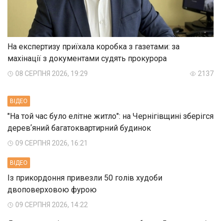
На експертизу приїхала коробка з газетами: за
махінації з документами судять прокурора
08 СЕРПНЯ 2026, 19:29
2137
ВIДЕО
"На той час було елітне житло": на Чернігівщині зберігся
деревʼяний багатоквартирний будинок
09 СЕРПНЯ 2026, 16:21
ВIДЕО
Із прикордоння привезли 50 голів худоби
двоповерховою фурою
09 СЕРПНЯ 2026, 14:22