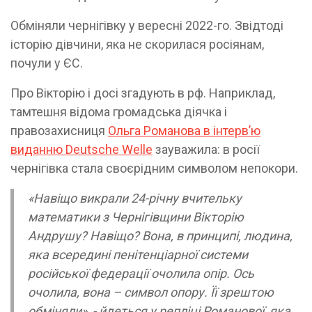
Обміняли чернігівку у вересні 2022-го. Звідтоді
історію дівчини, яка не скорилася росіянам,
почули у ЄС.
Про Вікторію і досі згадують в рф. Наприклад,
тамтешня відома громадська діячка і
правозахисниця
Ольга Романова в інтервʼю
виданню Deutsche Welle
зауважила: в росії
чернігівка стала своєрідним символом непокори.
«Навіщо викрали 24-річну вчительку
математики з Чернігівщини Вікторію
Андрушу? Навіщо? Вона, в принципі, людина,
яка всередині пенітенціарної системи
російської федерації очолила опір. Ось
очолила, вона – символ опору. Її зрештою
обміняли», - йдеться у репліці Романової, яка