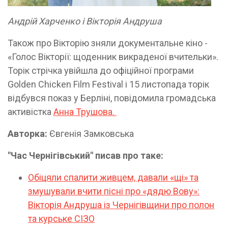
Андрій Харченко і Вікторія Андруша
Також про Вікторію зняли документальне кіно -
«Голос Вікторії: щоденник викраденої вчительки».
Торік стрічка увійшла до офіційної програми
Golden Chicken Film Festival і 15 листопада торік
відбувся показ у Берліні, повідомила громадська
активістка
Анна Трушова.
Авторка:
Євгенія Замковська
"Час Чернігівський" писав про таке:
Обіцяли спалити живцем, давали «щі» та
змушували вчити пісні про «дядю Вову»:
Вікторія Андруша із Чернігівщини про полон
та курське СІЗО