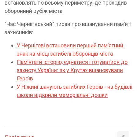
встановлять по всьому периметру, де проходив
оборонний рубіж міста.
"Час Чернігівський" писав про вшанування памʼяті
захисників:
У Чернігові встановили перший памʼятний
знак на місці загибелі оборонців міста
Пам’ятати історію, єднатися і готуватися до
захисту України: як у Крутах вшановували
Героїв
У Ніжині шанують загиблих Героїв - на будівлі
школи відкрили меморіальні дошки