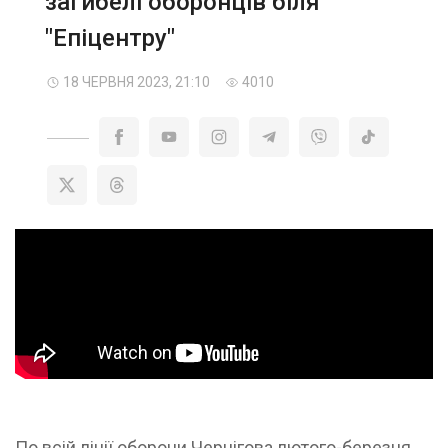
загибелі оборонців біля
"Епіцентру"
18 ЧЕРВНЯ 2023, 21:10
4010
По всій лінії оборони Чернігова лютого-березня