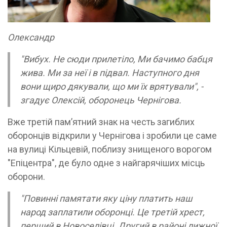
Олександр
"Вибух. Не сюди прилетіло, Ми бачимо бабця
жива. Ми за неї і в підвал. Наступного дня
вони щиро дякували, що ми їх врятували", -
згадує Олексій, оборонець Чернігова.
Вже третій пам’ятний знак на честь загиблих
оборонців відкрили у Чернігова і зробили це саме
на вулиці Кільцевій, поблизу знищеного ворогом
"Епіцентра", де було одне з найгарячіших місць
оборони.
"Повинні памятати яку ціну платить наш
народ заплатили оборонці. Це третій хрест,
перший в Новоселівці. Другий в районі лижної