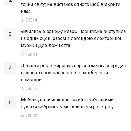
точки світу: не вистачає одного щоб відкрити
клас
36514
«Вчились в одному класі»: чернігівка виступила
3
на одній сцені разом з легендою електронної
музики Девідом Гетта
35804
Десятки років вирощує сорти томатів та продає
4
насіння: городник розповів як вберегти
помідори
23517
Мобілізували чоловіка, який зі зв’язаними
5
руками вибрався з могили після розстрілу
22030