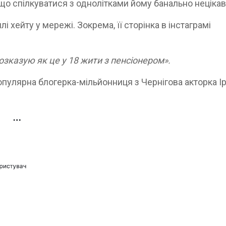
 що спілкуватися з однолітками йому банально неціка
лі хейту у мережі. Зокрема, її сторінка в інстаграмі
Розказую як це у 18 жити з пенсіонером».
опулярна блогерка-мільйонниця з Чернігова акторка І