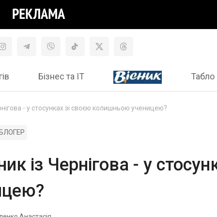
гів
Бізнес та ІТ
Табло 
рнігова - у стосунках зі своєю колишньою ученицею?
БЛОГЕР
ик із Чернігова - у стосун
ицею?
ленко Анастасія