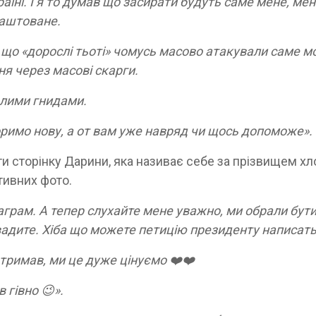
раїні. І я то думав що засирати будуть саме мене, мен
влаштоване.
 що «дорослі тьоті» чомусь масово атакували саме 
ня через масові скарги.
длими гнидами.
воримо нову, а от вам уже навряд чи щось допоможе».
ти сторінку Дарини, яка називає себе за прізвищем хл
ативних фото.
аграм. А тепер слухайте мене уважно, ми обрали бут
вадите. Хіба що можете петицію президенту написать
дтримав, ми це дуже цінуємо ❤️❤️
в гівно 😉».