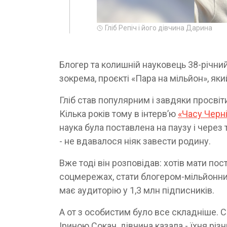
Гліб Репіч і його дівчина Дарина
Блогер та колишній науковець 38-річни
зокрема, проєкті «Пара на мільйон», яки
Гліб став популярним і завдяки просвіти
Кілька років тому в інтерв’ю
«Часу Черн
наука була поставлена на паузу і через 
- не вдавалося ніяк завести родину.
Вже тоді він розповідав: хотів мати по
соцмережах, стати блогером-мільйонник
має аудиторію у 1,3 млн підписників.
А от з особистим було все складніше. 
Іриною Сокач, дівчина казала - їхня різн