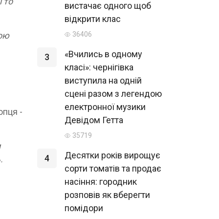
і то
вистачає одного щоб
відкрити клас
мою
36406
«Вчились в одному
3
класі»: чернігівка
виступила на одній
сцені разом з легендою
електронної музики
опця -
Девідом Гетта
35719
и
Десятки років вирощує
4
.
сорти томатів та продає
насіння: городник
розповів як вберегти
помідори