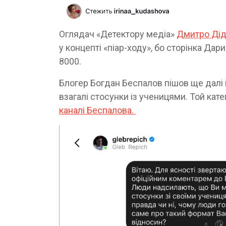
Оглядач «Детектору медіа»
Дмитро Ді
у концепті «піар-ходу», бо сторінка Дар
8000.
Блогер Богдан Беспалов пішов ще далі і
взагалі стосунки із ученицями. Той кат
каналі Беспалова.