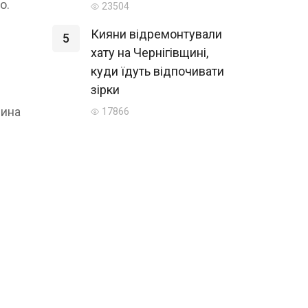
во.
23504
Кияни відремонтували
5
хату на Чернігівщині,
куди їдуть відпочивати
зірки
рина
17866