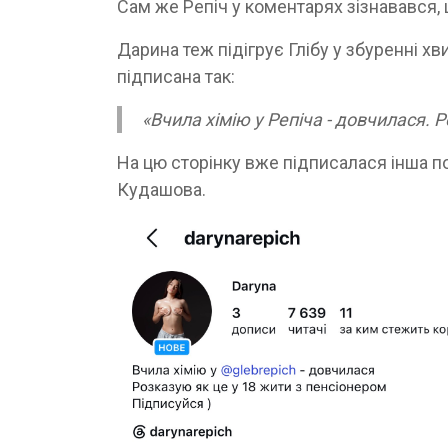
Сам же Репіч у коментарях зізнавався,
Дарина теж підігрує Глібу у збуренні хви
підписана так:
«Вчила хімію у Репіча - довчилася. 
На цю сторінку вже підписалася інша п
Кудашова.