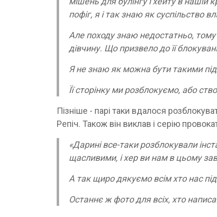
мішень для булінгу і хейту в нашій к
пофіг, я і так знаю як суспільство 
Але походу знаю недостатньо, тому
дівчину. Що призвело до її блокуван
Я не знаю як можна бути такими пі
Її сторінку ми розблокуємо, або ст
Пізніше - парі таки вдалося розблокува
Репіч. Також він виклав і серію провок
«Дарині все-таки розблокували інст
щасливими, і хер ви нам в цьому за
А так щиро дякуємо всім хто нас пі
Останнє ж фото для всіх, хто написа