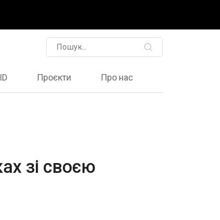
ID
Проєкти
Про нас
ках зі своєю