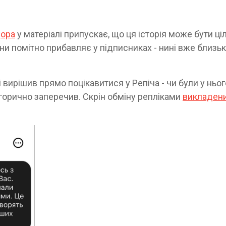
дора
у матеріалі припускає, що ця історія може бути ці
ини помітно прибавляє у підписниках - нині вже близь
 вирішив прямо поцікавитися у Репіча - чи були у ньог
егорично заперечив. Скрін обміну репліками
викладени