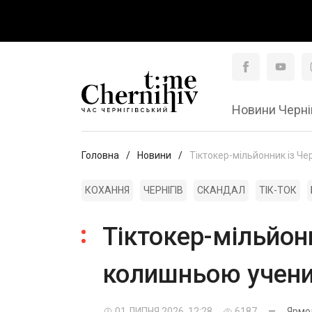
Новини Черні
Головна
Новини
Тіктокер-мільйонник із Че
КОХАННЯ
ЧЕРНІГІВ
СКАНДАЛ
ТІК-ТОК
Тіктокер-мільйонн
колишньою учен
01 ЛИПНЯ 2026, 12:28
6187
—
Ярмо