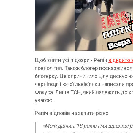
Щоб зняти усі підозри - Репіч
відкрито 
повнолітня. Також блогер поскаржився на
блогерку. Це спричинило цілу дискусію
чернігвця і юної львівʼянки написали пр
Фокуса. Лише ТСН, який належить до хо
увагою.
Репіч відповів на запити різко:
«Моїй дівчині 18 років і ми щасливі