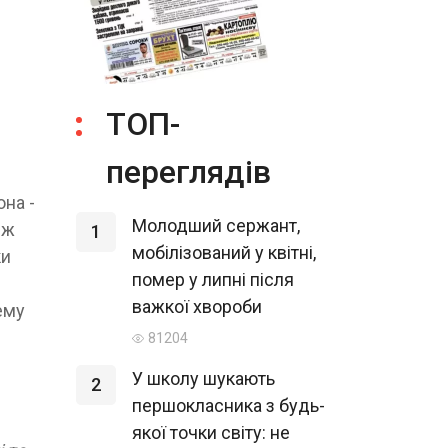
ТОП-
переглядів
она -
Молодший сержант,
еж
1
мобілізований у квітні,
ки
помер у липні після
важкої хвороби
ему
81204
У школу шукають
2
першокласника з будь-
якої точки світу: не