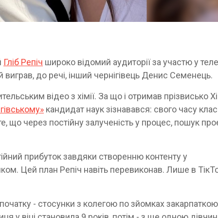
й
Гліб Репіч
широко відомий аудиторії за участю у тел
й виграв, до речі, інший чернігівець Денис Семенець.
тельським відео з хімії. За що і отримав прізвисько Хі
ігівському»
кандидат наук зізнавався: свого часу кла
те, що через постійну залученість у процес, пошук про
стійний прибуток завдяки створенню контенту у
ом. Цей план Репіч навіть перевиконав. Лише в ТікТо
Спочатку - стосунки з колегою по зйомках закарпаткою
иця у віці становила 9 років, потім - з ще одною дівчин