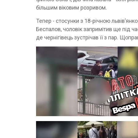
більшим віковим розривом.
Тепер - стосунки з 18-річною львівʼянк
Беспалов, чоловік запримітив ще під час
де чернігівець зустрічав її з пар. Щопр