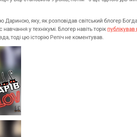
ою Дариною, яку, як розповідав світський блогер Богд
 навчання у технікумі. Блогер навіть торік
публікував 
авда, тоді цю історію Репіч не коментував.