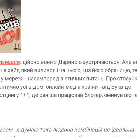
зізнався
: дійсно вони з Дариною зустрічаються. Але в
 хейт, який вилився і на нього, і на його обраницю, т
 у мережі - насамперед з етичних питань. Про стосун
актично усі відомі онлайн-медіа країни - від Букв до
лдингу 1+1, де раніше працював блогер, оминув цю т
 разом - я думаю така людина комбінація це ідеальна