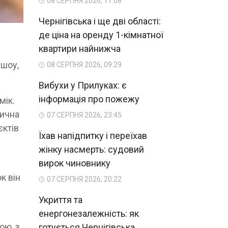
08 СЕРПНЯ 2026, 11:08
Чернігівська і ще дві області:
де ціна на оренду 1-кімнатної
квартири найнижча
ешоу,
08 СЕРПНЯ 2026, 09:29
Вибухи у Прилуках: є
інформація про пожежу
мік.
сична
07 СЕРПНЯ 2026, 23:45
єктів
Їхав напідпитку і переїхав
жінку насмерть: судовий
вирок чиновнику
к він
07 СЕРПНЯ 2026, 20:22
Укриття та
енергонезалежність: як
ою, з
готується Чернігівська