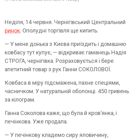
Неділя, 14 червня. Чернігівський Центральний
ринок
. Ополудні торгівля ще кипить.
— У мене донька з Києва приїздить і домашню
ковбасу тут купує, — відкриває гаманець Надія
СТРОГА, чернігівка. Розраховується і бере
апетитний товар з рук Ганни СОКОЛОВОЇ.
Ковбаса в міру підсмажена, пахне спеціями,
часничком. У натуральній оболонці. 450 гривень
за кілограм.
Ганна Соколова каже, що була й кров’янка, і
печінкова. Уже продала.
— У печінкову кладемо сиру яловичину,