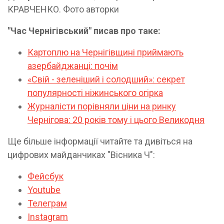
КРАВЧЕНКО. Фото авторки
"Час Чернігівський" писав про таке:
Картоплю на Чернігівщині приймають
азербайджанці: почім
«Свій - зеленіший і солодший»: секрет
популярності ніжинського огірка
Журналісти порівняли ціни на ринку
Чернігова: 20 років тому і цього Великодня
Ще більше інформації читайте та дивіться на
цифрових майданчиках "Вісника Ч":
Фейсбук
Youtube
Телеграм
Instagram