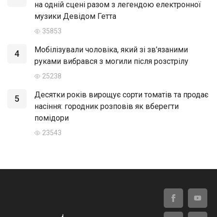
на одній сцені разом з легендою електронної
музики Девідом Гетта
35853
Мобілізували чоловіка, який зі зв’язаними
4
руками вибрався з могили після розстрілу
25238
Десятки років вирощує сорти томатів та продає
5
насіння: городник розповів як вберегти
помідори
23543