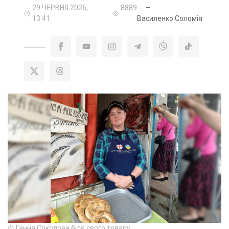
29 ЧЕРВНЯ 2026,
8889
—
13:41
Василенко Соломія
Ганна Соколова біля свого товару