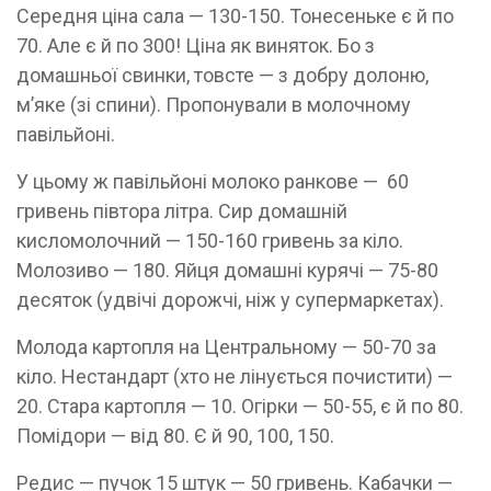
Середня ціна сала — 130-150. Тонесеньке є й по
70. Але є й по 300! Ціна як виняток. Бо з
домашньої свинки, товсте — з добру долоню,
м’яке (зі спини). Пропонували в молочному
павільйоні.
У цьому ж павільйоні молоко ранкове — 60
гривень півтора літра. Сир домашній
кисломолочний — 150-160 гривень за кіло.
Молозиво — 180. Яйця домашні курячі — 75-80
десяток (удвічі дорожчі, ніж у супермаркетах).
Молода картопля на Центральному — 50-70 за
кіло. Нестандарт (хто не лінується почистити) —
20. Стара картопля — 10. Огірки — 50-55, є й по 80.
Помідори — від 80. Є й 90, 100, 150.
Редис — пучок 15 штук — 50 гривень. Кабачки —