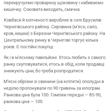
перекручуємо проварену щоковину і набиваємо
кишечку. Соковита виходить, смачна.
Ковбаси й копченості виробляє в селі Брусилів
Чернігівського району. Сировина (м’ясо, сало,
кров, кишки) з Березни Чернігівського району. На
Центральному ринку в Чернігові торгує кілька
років. Є постійні покупці.
Як і в м’ясному павільйоні. Хтось любить з самого
ранку скуповуватися, хтось в обід, коли продавці
знижують ціни, бо треба розпродатися.
М’ясні обрізки зі свинини (на котлети) ополудні в
неділю пропонували по 90 гривень за кілограм.
Ранкова ціна була 100. Гомілки передні — 85-90,
ранкова ціна — 100.