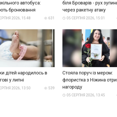
кільного автобуса:
біля Броварів - рух зупи
яють бронювання
через ракетну атаку
ЕРПНЯ 2026, 15:48
631
05 СЕРПНЯ 2026, 15:01
ки дітей народилось в
Стояла поруч із мером:
гові у липні
флористка з Ніжина отр
нагороду
ЕРПНЯ 2026, 13:50
539
05 СЕРПНЯ 2026, 13:45