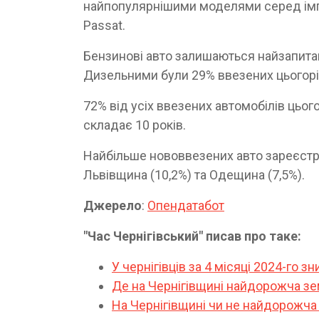
найпопулярнішими моделями серед імпор
Passat.
Бензинові авто залишаються найзапита
Дизельними були 29% ввезених цьогоріч
72% від усіх ввезених автомобілів цьог
складає 10 років.
Найбільше нововвезених авто зареєстру
Львівщина (10,2%) та Одещина (7,5%).
Джерело
:
Опендатабот
"Час Чернігівський" писав про таке:
У чернігівців за 4 місяці 2024-го з
Де на Чернігівщині найдорожча з
На Чернігівщині чи не найдорожча ц