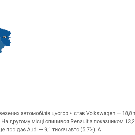
зених автомобілів цьогоріч став Volkswagen — 18,8 
і. На другому місці опинився Renault з показником 13,2
це посідає Audi — 9,1 тисяч авто (5.7%). А