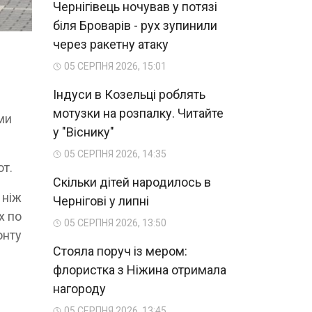
Чернігівець ночував у потязі
біля Броварів - рух зупинили
через ракетну атаку
05 СЕРПНЯ 2026, 15:01
Індуси в Козельці роблять
мотузки на розпалку. Читайте
ми
у "Віснику"
05 СЕРПНЯ 2026, 14:35
от.
Скільки дітей народилось в
 ніж
Чернігові у липні
х по
05 СЕРПНЯ 2026, 13:50
онту
Стояла поруч із мером:
флористка з Ніжина отримала
нагороду
05 СЕРПНЯ 2026, 13:45