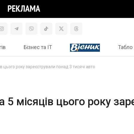
гів
Бізнес та ІТ
Табло 
ів цього року зареєстрували понад 3 тисячі авто
а 5 місяців цього року за