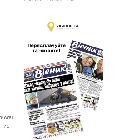
тисяч
 тис