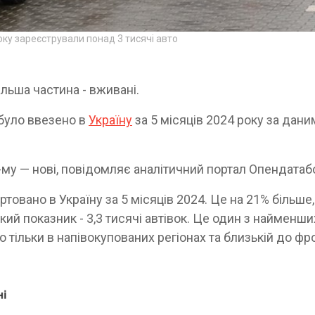
року зареєстрували понад 3 тисячі авто
ільша частина - вживані.
 було ввезено в
Україну
за 5 місяців 2024 року за дани
му — нові, повідомляє аналітичний портал Опендатаб
товано в Україну за 5 місяців 2024. Це на 21% більше,
ький показник - 3,3 тисячі автівок. Це один з найменши
то тільки в напівокупованих регіонах та близькій до фр