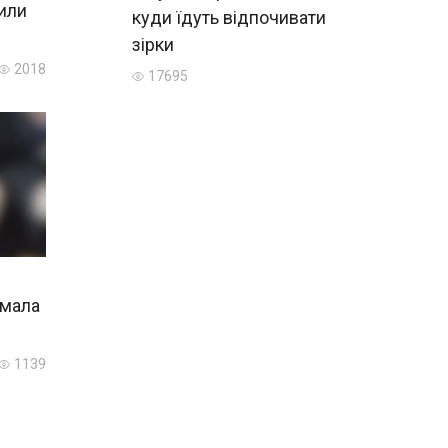
нили
куди їдуть відпочивати
зірки
2018
17695
имала
1139