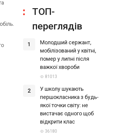
та
ТОП-
переглядів
обіль.
Молодший сержант,
1
то
мобілізований у квітні,
помер у липні після
важкої хвороби
81013
У школу шукають
2
першокласника з будь-
якої точки світу: не
вистачає одного щоб
відкрити клас
36180