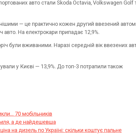
тованих авто стали Skoda Octavia, Volkswagen Golf 
нішими — це практично кожен другий ввезений автом
 авто. На електрокари припадає 12,9%.
оріч були вживаними. Наразі середній вік ввезених ав
вали у Києві — 13,9%. До топ-3 потрапили також
никли… 70 мобільників
емля, а де найдешевша
іна на дизель по Україні: скільки коштує пальне