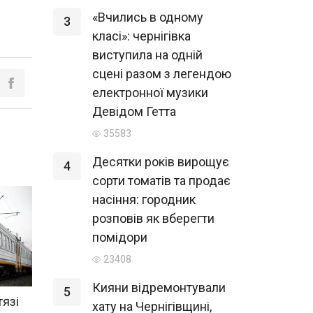
«Вчились в одному
3
класі»: чернігівка
виступила на одній
сцені разом з легендою
електронної музики
Девідом Гетта
35583
Десятки років вирощує
4
сорти томатів та продає
насіння: городник
розповів як вберегти
помідори
23408
Кияни відремонтували
5
тязі
хату на Чернігівщині,