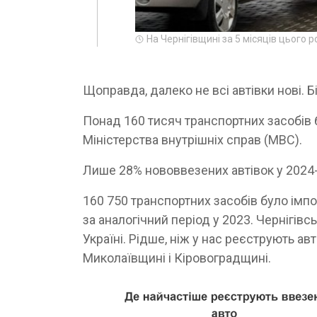
На Чернігівщині за 5 місяців цього 
Щоправда, далеко не всі автівки нові. Б
Понад 160 тисяч транспортних засобів
Міністерства внутрішніх справ (МВС).
Лише 28% нововвезених автівок у 2024-
160 750 транспортних засобів було імпор
за аналогічний період у 2023. Чернігівс
Україні. Рідше, ніж у нас реєструють ав
Миколаївщині і Кіровоградщині.