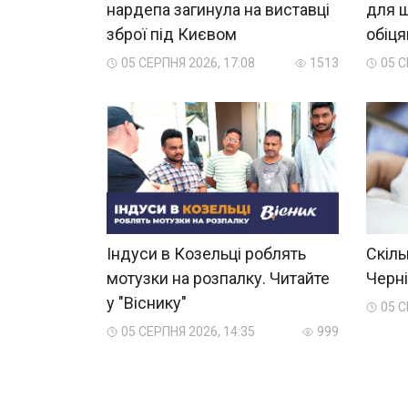
нардепа загинула на виставці
для ш
зброї під Києвом
обіц
05 СЕРПНЯ 2026, 17:08
1513
05 С
Індуси в Козельці роблять
Скіль
мотузки на розпалку. Читайте
Черні
у "Віснику"
05 С
05 СЕРПНЯ 2026, 14:35
999