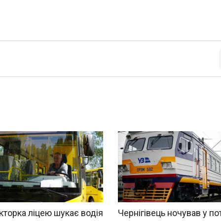
торка ліцею шукає водія
Чернігівець ночував у по