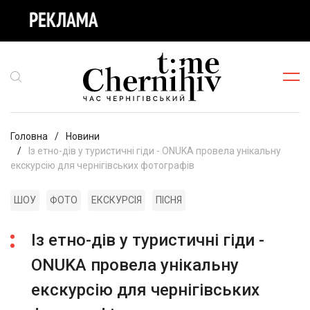
Головна
Новини
Із етно-дів у туристичні гіди - ONUKA провела унікальну
екскурсію для чернігівських фотографів
ШОУ
ФОТО
ЕКСКУРСІЯ
ПІСНЯ
Із етно-дів у туристичні гіди -
ONUKA провела унікальну
екскурсію для чернігівських