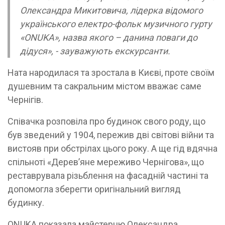
Олександра Микитовича, лідерка відомого
українського електро-фольк музичного гурту
«ONUKA», назва якого – данина поваги до
дідуся», - зауважують екскурсанти.
Ната народилася та зростала в Києві, проте своїм
душевним та сакральним містом вважає саме
Чернігів.
Співачка розповіла про будинок свого роду, що
був зведений у 1904, пережив дві світові війни та
вистояв при обстрілах цього року. А ще гід вдячна
спільноті «Дерев’яне мереживо Чернігова», що
реставрувала різьблення на фасадній частині та
допомогла зберегти оригінальний вигляд
будинку.
ONUKA показала майстерню Олександра