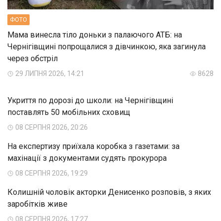
ФОТО
Мама винесла тіло доньки з палаючого АТБ: на
Чернігівщині попрощалися з дівчинкою, яка загинула
через обстріл
29 ЛИПНЯ 2026, 14:21
8628
Укриття по дорозі до школи: на Чернігівщині
поставлять 50 мобільних сховищ
08 СЕРПНЯ 2026, 20:26
На експертизу приїхала коробка з газетами: за
махінації з документами судять прокурора
08 СЕРПНЯ 2026, 19:29
Колишній чоловік акторки Денисенко розповів, з яких
заробітків живе
08 СЕРПНЯ 2026, 17:27