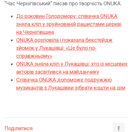
"Час Чернігівський" писав про творчість ONUKA:
До роковин Голодомору: співачка ONUKA
зняла кліп у зруйнованій рашистами церкві
на Чернігівщині
ONUKA розповіла і показала бекстейдж
зйомок у Лукашівці: «Це було по-
справжньому»
ONUKA зняла кліп у Лукашівці: хто із місцевих
акторів засвітився на майданчику
Співачка ONUKA допоможе подружжю
музикантів з Лукашівки зібрати кошти на дім
Поділитися