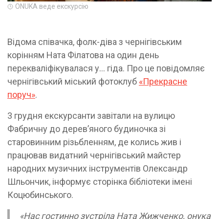
ONUKA веде екскурсію
Відома співачка, фолк-діва з чернігівським
корінням Ната Філатова на один день
перекваліфікувалася у… гіда. Про це повідомляє
чернігівський міський фотоклуб
«Прекрасне
поруч»
.
3 грудня екскурсанти завітали на вулицю
Фабричну до дерев’яного будиночка зі
старовинним різьбленням, де колись жив і
працював видатний чернігівський майстер
народних музичних інструментів Олександр
Шльончик, інформує сторінка бібліотеки імені
Коцюбинського.
«Нас гостинно зустріла Ната Жижченко, онука