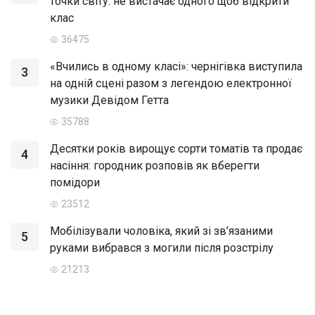
точки світу: не вистачає одного щоб відкрити
клас
36475
«Вчились в одному класі»: чернігівка виступила
3
на одній сцені разом з легендою електронної
музики Девідом Гетта
35788
Десятки років вирощує сорти томатів та продає
4
насіння: городник розповів як вберегти
помідори
23512
Мобілізували чоловіка, який зі зв’язаними
5
руками вибрався з могили після розстрілу
21213