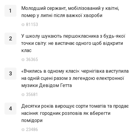
Молодший сержант, мобілізований у квітні,
1
помер у липні після важкої хвороби
81153
У школу шукають першокласника з будь-якої
2
точки світу: не вистачає одного щоб відкрити
клас
36365
«Вчились в одному класі»: чернігівка виступила
3
на одній сцені разом з легендою електронної
музики Девідом Гетта
35681
Десятки років вирощує сорти томатів та продає
4
насіння: городник розповів як вберегти
помідори
23486