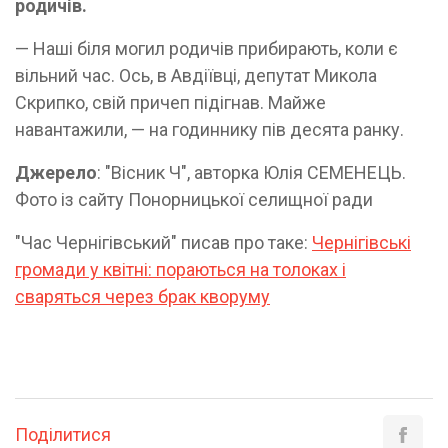
родичів.
— Наші біля могил родичів прибирають, коли є
вільний час. Ось, в Авдіївці, депутат Микола
Скрипко, свій причеп підігнав. Майже
навантажили, — на годиннику пів десята ранку.
Джерело
: "Вісник Ч", авторка Юлія СЕМЕНЕЦЬ.
Фото із сайту Понорницької селищної ради
"Час Чернігівський" писав про таке:
Чернігівські
громади у квітні: пораються на толоках і
сваряться через брак кворуму
Поділитися