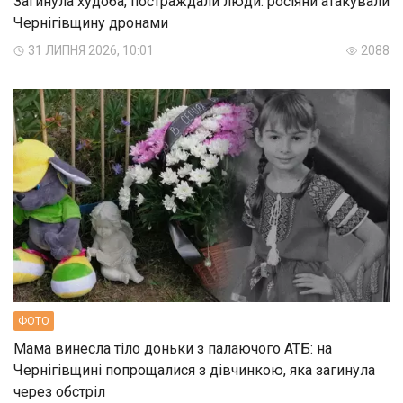
Загинула худоба, постраждали люди: росіяни атакували
Чернігівщину дронами
31 ЛИПНЯ 2026, 10:01
2088
ФОТО
Мама винесла тіло доньки з палаючого АТБ: на
Чернігівщині попрощалися з дівчинкою, яка загинула
через обстріл