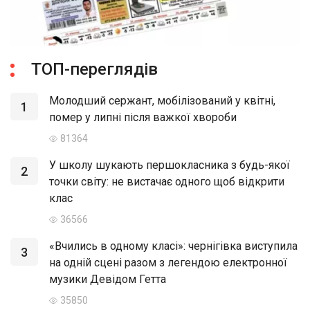
ТОП-переглядів
Молодший сержант, мобілізований у квітні,
1
помер у липні після важкої хвороби
81364
У школу шукають першокласника з будь-якої
2
точки світу: не вистачає одного щоб відкрити
клас
36566
«Вчились в одному класі»: чернігівка виступила
3
на одній сцені разом з легендою електронної
музики Девідом Гетта
35850