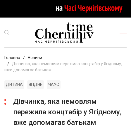
Головна
Новини
Дівчинка, яка немовлям пережила концтабір у Ягідному,
вже допомагає батькам
ДИТИНА
ЯГІДНЕ
ЧАУС
Дівчинка, яка немовлям
пережила концтабір у Ягідному,
вже допомагає батькам