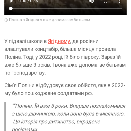
Поліна з Ягідного вже допомагає батькам
У підвалі школи в
Ягідному
, де росіяни
влаштували концтабір, більше місяця провела
Поліна. Тоді, у 2022 році, їй біло півроку. Зараз їй
вже більше 3 років. І вона вже допомагає батькам
по господарству.
Сімʼя Поліни відбудовує своє обійстя, яке в 2022-
му було пошкоджене солдатами рф.
""Поліна. Їй вже 3 роки. Вперше познайомився
з цією дівчинкою, коли вона була 6-місячною.
Ця історія про дитинство, вкрадене
росіянами.