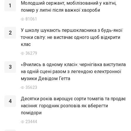
Молодший сержант, мобілізований у квітні,
1
помер у липні після важкої хвороби
81061
У школу шукають першокласника з будь-якої
2
точки світу: не вистачає одного щоб відкрити
клас
36279
«Вчились в одному класі»: чернігівка виступила
3
на одній сцені разом з легендою електронної
музики Девідом Гетта
35623
Десятки років вирощує сорти томатів та продає
4
насіння: городник розповів як вберегти
помідори
23444