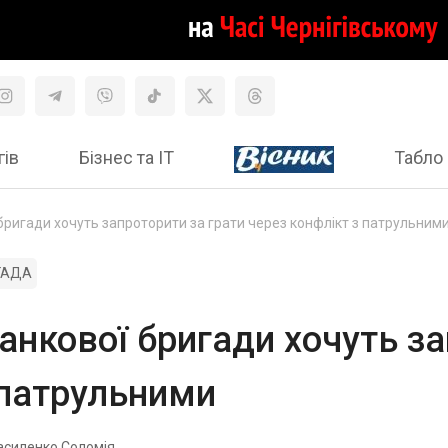
гів
Бізнес та ІТ
Табло 
бригади хочуть запроторити за грати через конфлікт з патрульним
ГАДА
анкової бригади хочуть за
 патрульними
асиленко Соломія