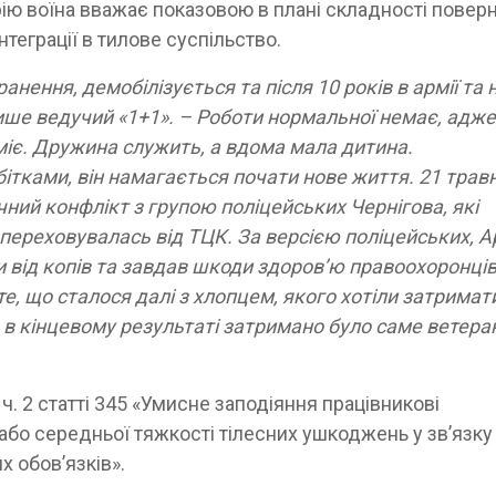
орію воїна вважає показовою в плані складності повер
нтеграції в тилове суспільство.
нення, демобілізується та після 10 років в армії та 
пише ведучий «1+1». – Роботи нормальної немає, адже
міє. Дружина служить, а вдома мала дитина.
тками, він намагається почати нове життя. 21 трав
чний конфлікт з групою поліцейських Чернігова, які
переховувалась від ТЦК. За версією поліцейських, А
 від копів та завдав шкоди здоров’ю правоохоронців
 те, що сталося далі з хлопцем, якого хотіли затримат
 в кінцевому результаті затримано було саме ветера
ч. 2 статті 345 «Умисне заподіяння працівникові
або середньої тяжкості тілесних ушкоджень у зв’язку
 обов’язків».