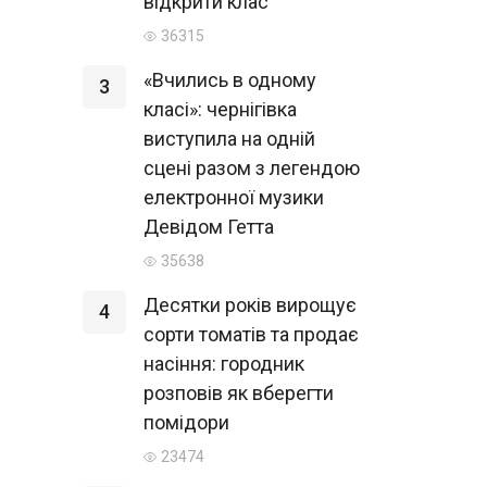
відкрити клас
36315
«Вчились в одному
3
класі»: чернігівка
виступила на одній
сцені разом з легендою
електронної музики
Девідом Гетта
35638
Десятки років вирощує
4
сорти томатів та продає
насіння: городник
розповів як вберегти
помідори
23474