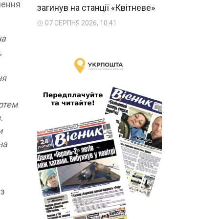
нення
загинув на станції «Квітневе»
07 СЕРПНЯ 2026, 10:41
на
,
ня
ртем
.
и
на
 з