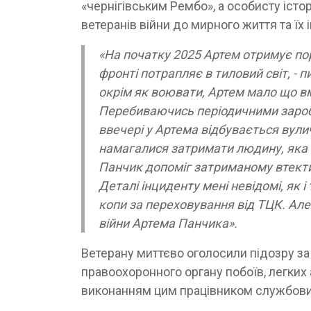
«чернігівським Рембо», а особисту іст
ветеранів війни до мирного життя та їх і
«На початку 2025 Артем отримує пора
фронті потрапляє в тиловий світ, - 
окрім як воювати, Артем мало що в
Перебиваючись періодичними заробі
ввечері у Артема відбувається вули
намагалися затримати людину, яка 
Панчик допоміг затриманому втекти
Деталі інциденту мені невідомі, як і
копи за переховування від ТЦК. Але
війни Артема Панчика».
Ветерану миттєво оголосили підозру за 
правоохоронного органу побоїв, легких 
виконанням цим працівником службових