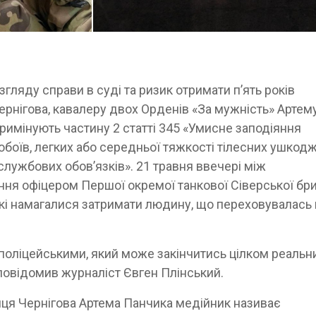
ляду справи в суді та ризик отримати п’ять років
ернігова, кавалеру двох Орденів «За мужність» Артем
кримінують частину 2 статті 345 «Умисне заподіяння
обоїв, легких або середньої тяжкості тілесних ушкод
службових обов’язків». 21 травня ввечері між
ння офіцером Першої окремої танкової Сіверської бр
 які намагалися затримати людину, що переховувалась 
 поліцейськими, який може закінчитись цілком реаль
повідомив журналіст Євген Плінський.
ця Чернігова Артема Панчика медійник називає