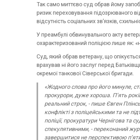
Так само миттєво суд обрав йому запоб
ризик переховування підозрюваного від
відсутність соціальних зв’язків, схильн
У преамбулі обвинувального акту ветер
охарактеризований поліцією лише як: «
Суд, який обрав ветерану, що опікуєть
врахував ні його заслуг перед Батьків
окремої танкової Сіверської бригади.
«Жодного слова про його минуле, ст
прокурори, дуже хороша. П’ять рок
реальний строк, - пише Євген Плінсь
конфлікті з поліцейськими та не під
поліції, прокуратури Чернігова та 
спекулятивними, - переконаний журн
завершитися не перспективою п’яти 