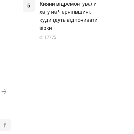
Кияни відремонтували
5
хату на Чернігівщині,
куди їдуть відпочивати
зірки
17775