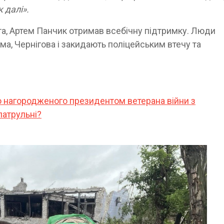
 далі».
та, Артем Панчик отримав всебічну підтримку. Люди
ема, Чернігова і закидають поліцейським втечу та
 нагородженого президентом ветерана війни з
патрульні?