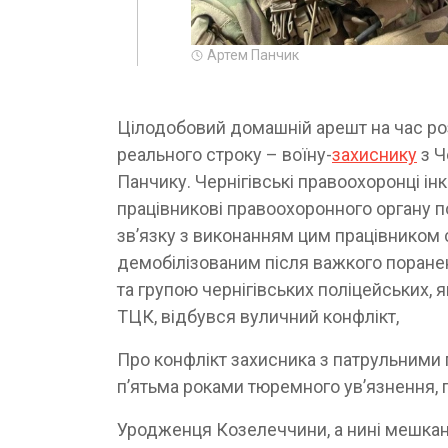
Артем Панчик
Цілодобовий домашній арешт на час розг
реального строку – воїну-
захиснику
з Ч
Панчику. Чернігівські правоохоронці ін
працівникові правоохоронного органу п
зв’язку з виконанням цим працівником 
демобілізованим після важкого поране
та групою чернігівських поліцейських,
ТЦК, відбувся вуличний конфлікт,
Про конфлікт захисника з патрульними
п’ятьма роками тюремного ув’язнення, 
Уродженця Козелеччини, а нині мешкан