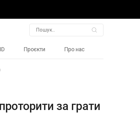
ID
Проєкти
Про нас
и
проторити за грати