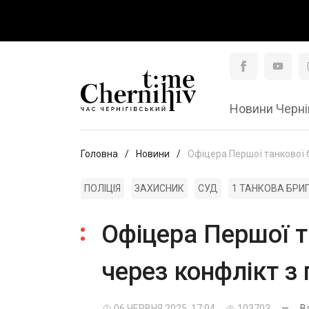
Новини Черні
Головна
Новини
Офіцера Першої танкової 
ПОЛІЦІЯ
ЗАХИСНИК
СУД
1 ТАНКОВА БРИ
Офіцера Першої т
через конфлікт з
06 ЧЕРВНЯ 2025, 17:04
103703
—
В