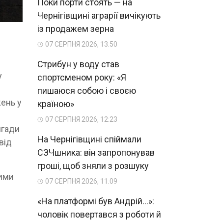
Поки порти стоять — на
Чернігівщині аграрії вичікують
із продажем зерна
07 СЕРПНЯ 2026, 13:50
Стрибун у воду став
у
спортсменом року: «Я
пишаюся собою і своєю
жень у
країною»
07 СЕРПНЯ 2026, 12:23
игади
На Чернігівщині спіймали
від
СЗЧшника: він запропонував
гроші, щоб зняли з розшуку
ними
07 СЕРПНЯ 2026, 11:09
«На платформі був Андрій...»:
чоловік повертався з роботи й