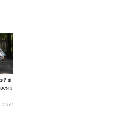
ий зі
вся з
897