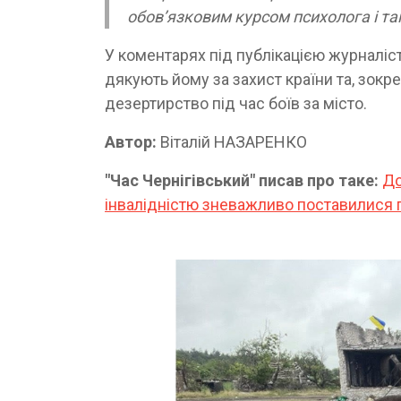
обов’язковим курсом психолога і так
У коментарях під публікацією журналіс
дякують йому за захист країни та, зокр
дезертирство під час боїв за місто.
Автор:
Віталій НАЗАРЕНКО
"Час Чернігівський" писав про таке:
До
інвалідністю зневажливо поставилися 