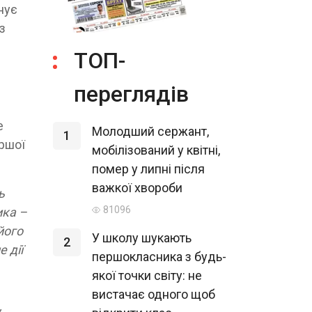
нує
з
ТОП-
переглядів
е
Молодший сержант,
1
ершої
мобілізований у квітні,
помер у липні після
важкої хвороби
ь
81096
ика –
його
У школу шукають
2
 дії
першокласника з будь-
якої точки світу: не
вистачає одного щоб
,