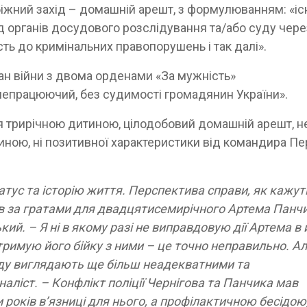
іжний захід – домашній арешт, з формулюванням: «іс
 органів досудового розслідування та/або суду чере
ість до кримінальних правопорушень і так далі».
ан війни з двома орденами «За мужність»
непрацюючий, без судимості громадянин України».
ся трирічною дитиною, цілодобовий домашній арешт, н
щиною, ні позитивної характеристики від командира П
атус та історію життя. Перспектива справи, як кажут
ів за гратами для двадцятисемирічного Артема Панч
кий. – Я ні в якому разі не виправдовую дії Артема в 
тримую його бійку з ними – це точно неправильно. Але
суду виглядають ще більш неадекватними та
аліст. – Конфлікт поліції Чернігова та Панчика мав
років в’язниці для нього, а профілактичною бесідою