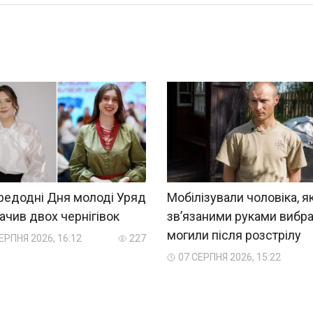
редодні Дня молоді Уряд
Мобілізували чоловіка, як
ачив двох чернігівок
зв’язаними руками вибра
могили після розстрілу
ЕРПНЯ 2026, 16:12
227
07 СЕРПНЯ 2026, 15:22