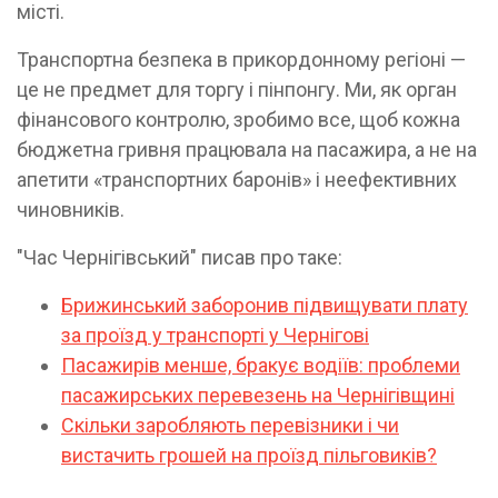
місті.
Транспортна безпека в прикордонному регіоні —
це не предмет для торгу і пінпонгу. Ми, як орган
фінансового контролю, зробимо все, щоб кожна
бюджетна гривня працювала на пасажира, а не на
апетити «транспортних баронів» і неефективних
чиновників.
"Час Чернігівський" писав про таке:
Брижинський заборонив підвищувати плату
за проїзд у транспорті у Чернігові
Пасажирів менше, бракує водіїв: проблеми
пасажирських перевезень на Чернігівщині
Скільки заробляють перевізники і чи
вистачить грошей на проїзд пільговиків?