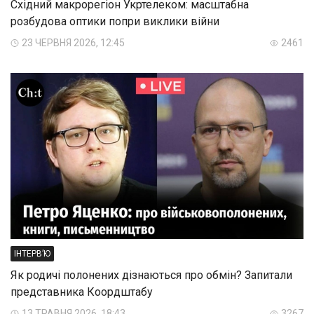
Східний макрорегіон Укртелеком: масштабна
розбудова оптики попри виклики війни
23 ЧЕРВНЯ 2026, 12:45
2461
ІНТЕРВ’Ю
Як родичі полонених дізнаються про обмін? Запитали
представника Коордштабу
13 ТРАВНЯ 2026, 18:43
3267