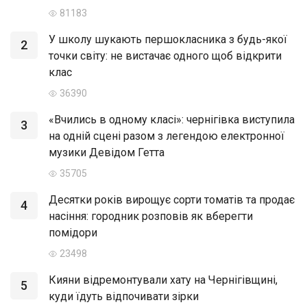
81183
У школу шукають першокласника з будь-якої
2
точки світу: не вистачає одного щоб відкрити
клас
36390
«Вчились в одному класі»: чернігівка виступила
3
на одній сцені разом з легендою електронної
музики Девідом Гетта
35705
Десятки років вирощує сорти томатів та продає
4
насіння: городник розповів як вберегти
помідори
23498
Кияни відремонтували хату на Чернігівщині,
5
куди їдуть відпочивати зірки