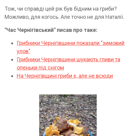
Тож, чи справді цей рік був бідним на гриби?
Можливо, для когось. Але точно не для Наталії.
"Час Чернігівський" писав про таке:
Грибники Чернігівщини показали "зимовий
улов"
Грибники Чернігівщини шукають гливи та
опеньки під снігом
На Чернігівщині гриби є, але не всюди