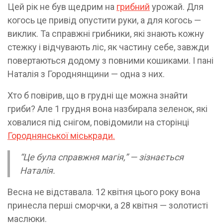
Цей рік не був щедрим на
грибний
урожай. Для
когось це привід опустити руки, а для когось —
виклик. Та справжні грибники, які знають кожну
стежку і відчувають ліс, як частину себе, завжди
повертаються додому з повними кошиками. І пані
Наталія з Городнянщини — одна з них.
Хто б повірив, що в грудні ще можна знайти
гриби? Але 1 грудня вона назбирала зеленок, які
ховалися під снігом, повідомили на сторінці
Городнянської міськради.
“Це була справжня магія,” — зізнається
Наталія.
Весна не відставала. 12 квітня цього року вона
принесла перші сморчки, а 28 квітня — золотисті
маслюки.