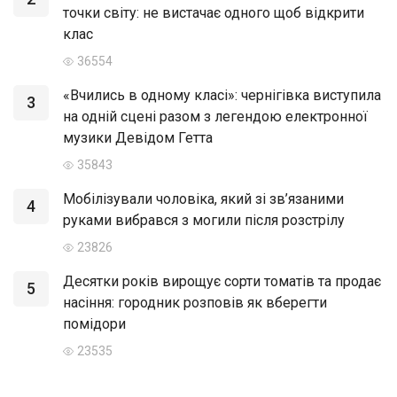
точки світу: не вистачає одного щоб відкрити
клас
36554
«Вчились в одному класі»: чернігівка виступила
3
на одній сцені разом з легендою електронної
музики Девідом Гетта
35843
Мобілізували чоловіка, який зі зв’язаними
4
руками вибрався з могили після розстрілу
23826
Десятки років вирощує сорти томатів та продає
5
насіння: городник розповів як вберегти
помідори
23535