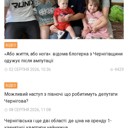
ВIДЕО
«Або життя, або нога»: відома блогерка з Чернігівщини
одужує після ампутації
02 СЕРПНЯ 2026, 10:36
4429
ВIДЕО
Можливий наступ з півночі: що робитимуть депутати
Чернігова?
08 СЕРПНЯ 2026, 11:08
Чернігівська і ще дві області: де ціна на оренду 1-
кімнатної квартири найнижча