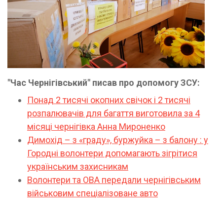
"Час Чернігівський" писав про допомогу ЗСУ:
Понад 2 тисячі окопних свічок і 2 тисячі
розпалювачів для багаття виготовила за 4
місяці чернігівка Анна Мироненко
Димохід – з «граду», буржуйка – з балону : у
Городні волонтери допомагають зігрітися
українським захисникам
Волонтери та ОВА передали чернігівським
військовим спеціалізоване авто