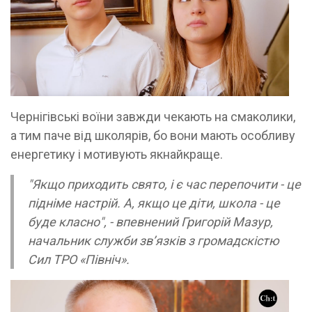
Чернігівські воїни завжди чекають на смаколики,
а тим паче від школярів, бо вони мають особливу
енергетику і мотивують якнайкраще.
"Якщо приходить свято, і є час перепочити - це
підніме настрій. А, якщо це діти, школа - це
буде класно", - впевнений Григорій Мазур,
начальник служби зв’язків з громадскістю
Сил ТРО «Північ».