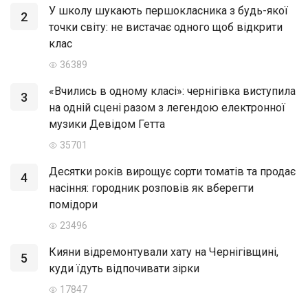
У школу шукають першокласника з будь-якої
2
точки світу: не вистачає одного щоб відкрити
клас
36389
«Вчились в одному класі»: чернігівка виступила
3
на одній сцені разом з легендою електронної
музики Девідом Гетта
35701
Десятки років вирощує сорти томатів та продає
4
насіння: городник розповів як вберегти
помідори
23496
Кияни відремонтували хату на Чернігівщині,
5
куди їдуть відпочивати зірки
17847