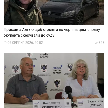
Приїхав з Алтаю щоб стріляти по чернігівцям: справу
окупанта скерували до суду
06 СЕРПНЯ 2026, 20:02
823