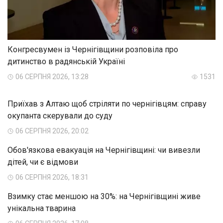
Конгресвумен із Чернігівщини розповіла про
дитинство в радянській Україні
06 СЕРПНЯ 2026, 13:28
1531
Приїхав з Алтаю щоб стріляти по чернігівцям: справу
окупанта скерували до суду
06 СЕРПНЯ 2026, 20:02
Обов'язкова евакуація на Чернігівщині: чи вивезли
дітей, чи є відмови
06 СЕРПНЯ 2026, 18:31
Взимку стає меншою на 30%: на Чернігівщині живе
унікальна тварина