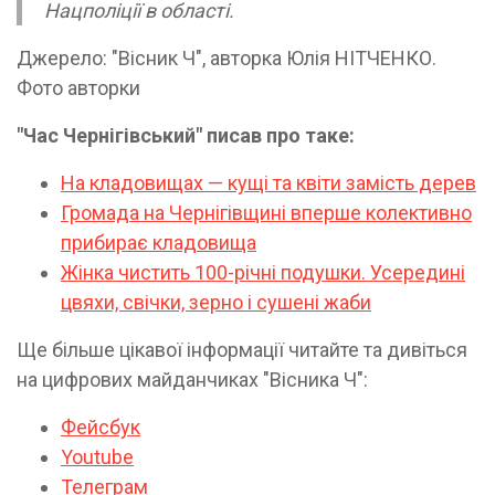
Нацполіції в області.
Джерело: "Вісник Ч", авторка Юлія НІТЧЕНКО.
Фото авторки
"Час Чернігівський" писав про таке:
На кладовищах — кущі та квіти замість дерев
Громада на Чернігівщині вперше колективно
прибирає кладовища
Жінка чистить 100-річні подушки. Усередині
цвяхи, свічки, зерно і сушені жаби
Ще більше цікавої інформації читайте та дивіться
на цифрових майданчиках "Вісника Ч":
Фейсбук
Youtube
Телеграм