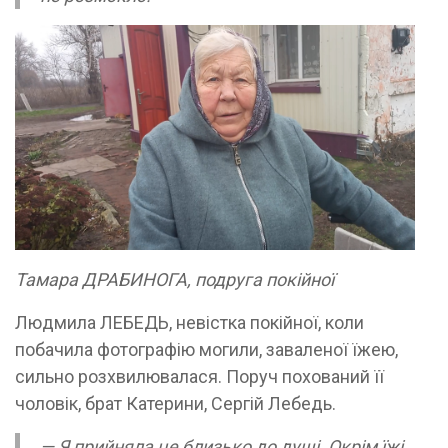
Тамара ДРАБИНОГА, подруга покійної
Людмила ЛЕБЕДЬ, невістка покійної, коли
побачила фотографію могили, заваленої їжею,
сильно розхвилювалася. Поруч похований її
чоловік, брат Катерини, Сергій Лебедь.
— Я прийняла це близько до душі. Окрім їжі,