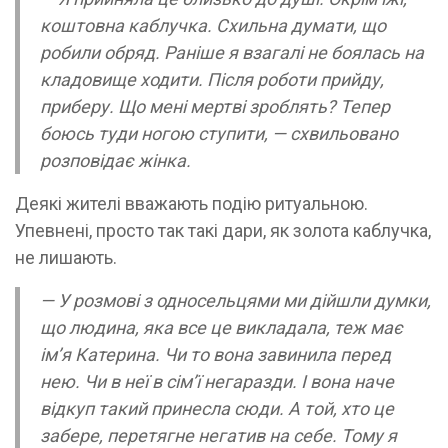
коштовна каб­лучка. Схильна думати, що
робили обряд. Раніше я взагалі не боялась на
кладовище ходити. Після роботи прийду,
приберу. Що мені мертві зроблять? Тепер
боюсь туди ногою ступити, — схвильовано
розповідає жінка.
Деякі жителі вважають подію ритуальною.
Упевнені, просто так такі дари, як золота каблучка,
не лишають.
— У розмові з односельцями ми дійшли думки,
що людина, яка все це викладала, теж має
ім’я Катерина. Чи то вона завинила перед
нею. Чи в неї в сім’ї негаразди. І вона наче
відкуп такий принесла сюди. А той, хто це
забере, перетягне негатив на себе. Тому я