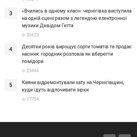
«Вчились в одному класі»: чернігівка виступила
3
на одній сцені разом з легендою електронної
музики Девідом Гетта
35623
Десятки років вирощує сорти томатів та продає
4
насіння: городник розповів як вберегти
помідори
23444
Кияни відремонтували хату на Чернігівщині,
5
куди їдуть відпочивати зірки
17754