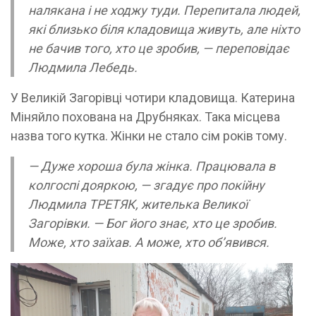
налякана і не ходжу туди. Перепитала людей,
які близько біля кладовища живуть, але ніхто
не бачив того, хто це зробив, — переповідає
Людмила Лебедь.
У Великій Загорівці чотири кладовища. Катерина
Міняйло похована на Друбняках. Така місцева
назва того кутка. Жінки не стало сім років тому.
— Дуже хороша була жінка. Працювала в
колгоспі дояркою, — згадує про покійну
Людмила ТРЕТЯК, жителька Великої
Загорівки. — Бог його знає, хто це зробив.
Може, хто заїхав. А може, хто об’явився.