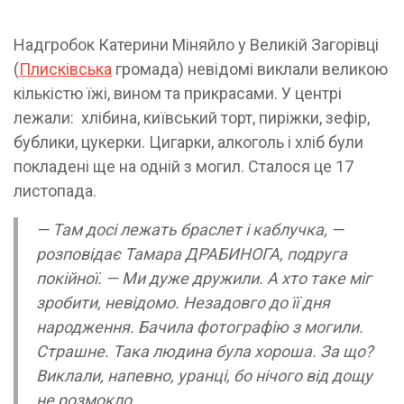
Надгробок Катерини Міняйло у Великій Загорівці
(
Плисківська
громада) невідомі виклали великою
кількістю їжі, вином та прикрасами. У центрі
лежали: хлібина, київський торт, пиріжки, зефір,
бублики, цукерки. Цигарки, алкоголь і хліб були
покладені ще на одній з могил. Сталося це 17
листопада.
— Там досі лежать браслет і каблучка, —
розповідає Тамара ДРАБИНОГА, подруга
покійної. — Ми дуже дружили. А хто таке міг
зробити, невідомо. Незадовго до її дня
народження. Бачила фотографію з могили.
Страшне. Така людина була хороша. За що?
Виклали, напевно, уранці, бо нічого від дощу
не розмокло.