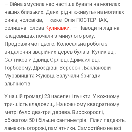
— Війна змусила нас частіше бувати на могилах
наших близьких. Деякі рідні «живуть» на могилах
синів, чоловіків, — каже Юлія ПОСТЕРНАК,
селищна голова
Куликівки
. — Наводити лад на
кладовищах почали з минулого року.
Продовжимо і цього. Колосальна робота з
видалення аварійних дерев була в Куликівці,
Салтиковій Дівиці, Орлівці, Дрімайлівці,
Горбовому, Дроздівці, Вересочі, Баклановій
Муравійці та Жуківці. Залучали бригади
альпіністів.
У нашій громаді 23 населені пункти. У кожному
три-шість кладовищ. На кожному квадратному
метрі було два-три дерева. Високорослі,
обхватом 50 і більше сантиметрів. Гілки падають,
ламають огорожі, пам’ятники. Самостійно не всі