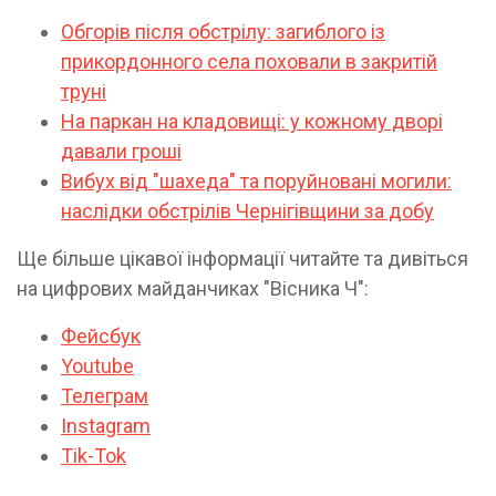
Обгорів після обстрілу: загиблого із
прикордонного села поховали в закритій
труні
На паркан на кладовищі: у кожному дворі
давали гроші
Вибух від "шахеда" та поруйновані могили:
наслідки обстрілів Чернігівщини за добу
Ще більше цікавої інформації читайте та дивіться
на цифрових майданчиках "Вісника Ч":
Фейсбук
Youtube
Телеграм
Instagram
Tik-Tok