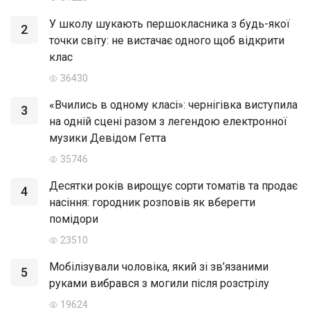
У школу шукають першокласника з будь-якої
2
точки світу: не вистачає одного щоб відкрити
клас
36430
«Вчились в одному класі»: чернігівка виступила
3
на одній сцені разом з легендою електронної
музики Девідом Гетта
35746
Десятки років вирощує сорти томатів та продає
4
насіння: городник розповів як вберегти
помідори
23510
Мобілізували чоловіка, який зі зв’язаними
5
руками вибрався з могили після розстрілу
19624