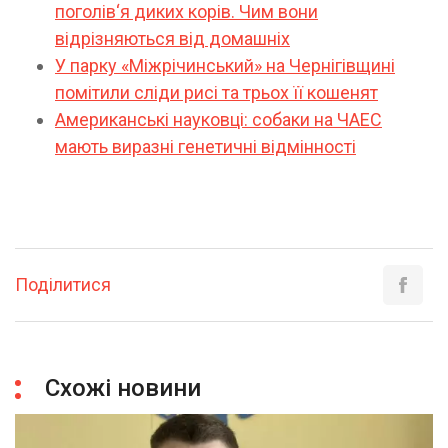
поголів‘я диких корів. Чим вони
відрізняються від домашніх
У парку «Міжрічинський» на Чернігівщині
помітили сліди рисі та трьох її кошенят
Американські науковці: собаки на ЧАЕС
мають виразні генетичні відмінності
Поділитися
Схожі новини