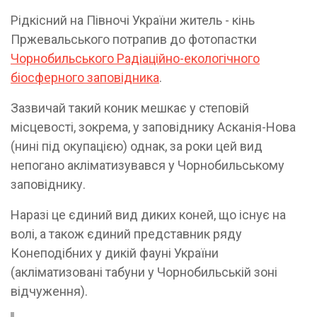
Рідкісний на Півночі України житель - кінь
Пржевальського потрапив до фотопастки
Чорнобильського Радіаційно-екологічного
біосферного заповідника
.
Зазвичай такий коник мешкає у степовій
місцевості, зокрема, у заповіднику Асканія-Нова
(нині під окупацією) однак, за роки цей вид
непогано акліматизувався у Чорнобильському
заповіднику.
Наразі це єдиний вид диких коней, що існує на
волі, а також єдиний представник ряду
Конеподібних у дикій фауні України
(акліматизовані табуни у Чорнобильській зоні
відчуження).