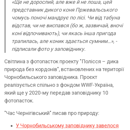
«Ще не дорослий, але вже й не лоша, цей
представник дикого коня Пржевальського
чомусь поночі мандрує по лісі. Чи від табуна
відстав, чи не виспався (бо ж, зазвичай, вночі
коні відпочивають), чи якась інша пригода
трапилась, але коник здається сумним…», -
підписали фото у заповіднику.
Світлина з фотопасток проекту "Полісся – дика
природа без кордонів", встановлених на території
Чорнобильського заповідника. Проєкт
реалізується спільно з фондом WWF-Україна,
який ще у 2020-му передав заповіднику 10
фотопасток.
"Час Чернігівський" писав про природу:
У Чорнобильському заповіднику завелося