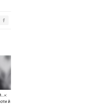
..»:
оти й