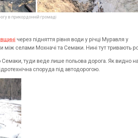
огу в прикордонній громаді
івщині
через підняття рівня води у річці Муравля у
 між селами Мохначі та Семаки. Нині тут тривають р
 Семаки, туди веде лише польова дорога. Як видно н
гідротехнічна споруда під автодорогою.