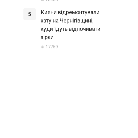
Кияни відремонтували
5
хату на Чернігівщині,
куди їдуть відпочивати
зірки
17759