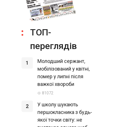
ТОП-
переглядів
Молодший сержант,
1
мобілізований у квітні,
помер у липні після
важкої хвороби
81072
У школу шукають
2
першокласника з будь-
якої точки світу: не