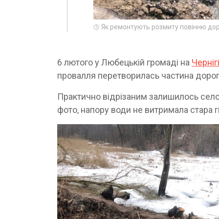
Як ремонтують розмиту повінню дор
6 лютого у
Любецькій громаді на
Черніг
провалля перетворилась частина дороги
Практично відрізаним залишилось село
фото, напору води не витримала стара 