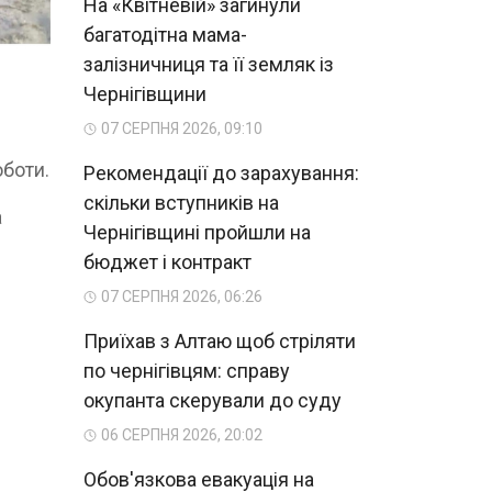
На «Квітневій» загинули
багатодітна мама-
залізничниця та її земляк із
Чернігівщини
07 СЕРПНЯ 2026, 09:10
оботи.
Рекомендації до зарахування:
скільки вступників на
а
Чернігівщині пройшли на
бюджет і контракт
07 СЕРПНЯ 2026, 06:26
Приїхав з Алтаю щоб стріляти
по чернігівцям: справу
окупанта скерували до суду
06 СЕРПНЯ 2026, 20:02
Обов'язкова евакуація на