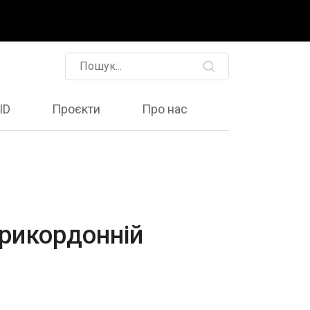
ID
Проєкти
Про нас
прикордонній