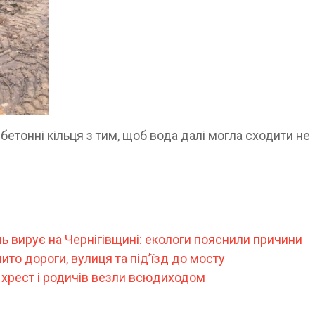
бетонні кільця з тим, щоб вода далі могла сходити не
ь вирує на Чернігівщині: екологи пояснили причини
ито дороги, вулиця та під’їзд до мосту
, хрест і родичів везли всюдиходом