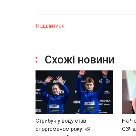
Поділитися
Схожі новини
Стрибун у воду став
На Че
спортсменом року: «Я
СЗЧшн