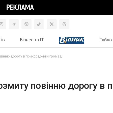
гів
Бізнес та ІТ
Табло 
вінню дорогу в прикордонній громаді
змиту повінню дорогу в 