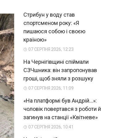
Стрибун у воду став
спортсменом року: «Я
пишаюся собою і своєю
країною»
07 СЕРПНЯ 2026, 12:23
На Чернігівщині спіймали
СЗЧшника: він запропонував
гроші, щоб зняли з розшуку
07 СЕРПНЯ 2026, 11:09
«На платформі був Андрій...»:
чоловік повертався з роботи й
загинув на станції «Квітневе»
07 СЕРПНЯ 2026, 10:41