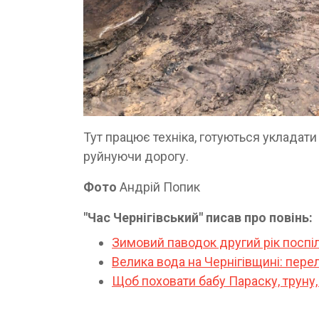
Тут працює техніка, готуються укладати 
руйнуючи дорогу.
Фото
Андрій Попик
"Час Чернігівський" писав про повінь:
Зимовий паводок другий рік поспіл
Велика вода на Чернігівщині: перел
Щоб поховати бабу Параску, труну