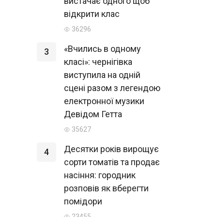
вистачає одного щоб
відкрити клас
36296
«Вчились в одному
3
класі»: чернігівка
виступила на одній
сцені разом з легендою
електронної музики
Девідом Гетта
35627
Десятки років вирощує
4
сорти томатів та продає
насіння: городник
розповів як вберегти
помідори
23455