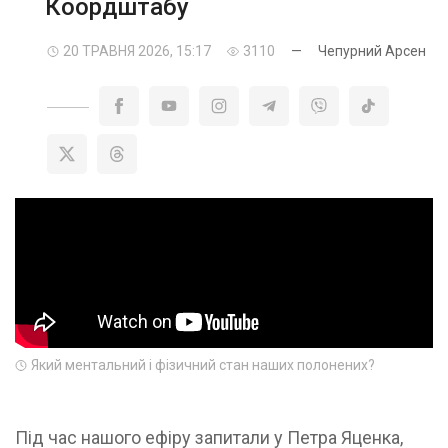
Коордштабу
20 ТРАВНЯ 2026, 15:17
3110
—
Чепурний Арсен
Який ментальний і фізичний стан наших полонених?
Під час нашого ефіру запитали у Петра Яценка,