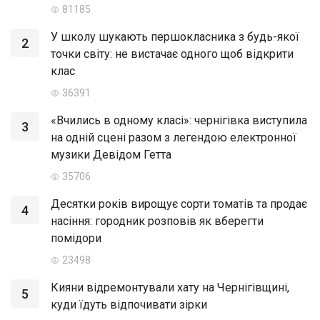
81185
У школу шукають першокласника з будь-якої
2
точки світу: не вистачає одного щоб відкрити
клас
36391
«Вчились в одному класі»: чернігівка виступила
3
на одній сцені разом з легендою електронної
музики Девідом Гетта
35706
Десятки років вирощує сорти томатів та продає
4
насіння: городник розповів як вберегти
помідори
23498
Кияни відремонтували хату на Чернігівщині,
5
куди їдуть відпочивати зірки