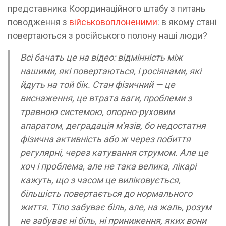
представника Координаційного штабу з питань
поводження з
військовоплоненими
: в якому стані
повертаються з російського полону наші люди?
Всі бачать це на відео: відмінність між
нашими, які повертаються, і росіянами, які
йдуть на той бік. Стан фізичний — це
виснаження, це втрата ваги, проблеми з
травною системою, опорно-руховим
апаратом, деградація м'язів, бо недостатня
фізична активність або ж через побиття
регулярні, через катування струмом. Але це
хоч і проблема, але не така велика, лікарі
кажуть, що з часом це виліковується,
більшість повертається до нормального
життя. Тіло забуває біль, але, на жаль, розум
не забуває ні біль, ні приниження, яких вони