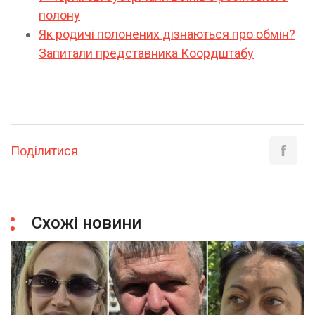
полону
Як родичі полонених дізнаються про обмін?
Запитали представника Коордштабу
Поділитися
Схожі новини