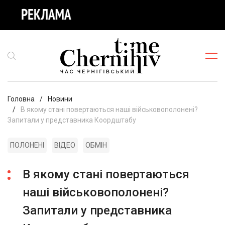
Головна
Новини
В якому стані повертаються наші військовополонені?
Запитали у представника Коордштабу
ПОЛОНЕНІ
ВІДЕО
ОБМІН
В якому стані повертаються
наші військовополонені?
Запитали у представника