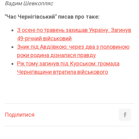
Вадим Шевкопляс
"Час Чернігівський" писав про таке:
З осені по травень захищав Україну. Загинув
49-річний військовий
Зник під Авдіївкою: через два з половиною
роки родина дізналася правду
Рік тому загинув під Курськом: громада
Чернігівщини втратила військового
Поділитися