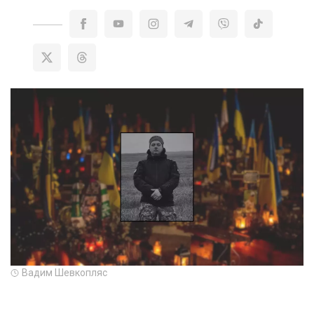
Вадим Шевкопляс