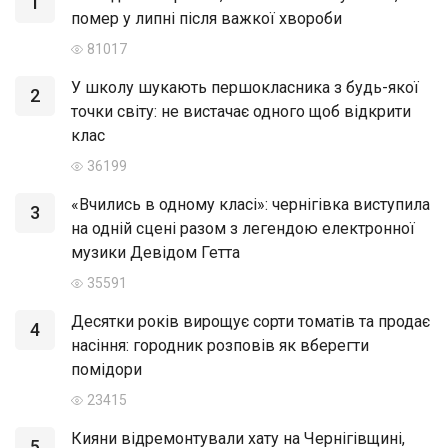
1
помер у липні після важкої хвороби
81017
У школу шукають першокласника з будь-якої
2
точки світу: не вистачає одного щоб відкрити
клас
36199
«Вчились в одному класі»: чернігівка виступила
3
на одній сцені разом з легендою електронної
музики Девідом Гетта
35591
Десятки років вирощує сорти томатів та продає
4
насіння: городник розповів як вберегти
помідори
23415
Кияни відремонтували хату на Чернігівщині,
5