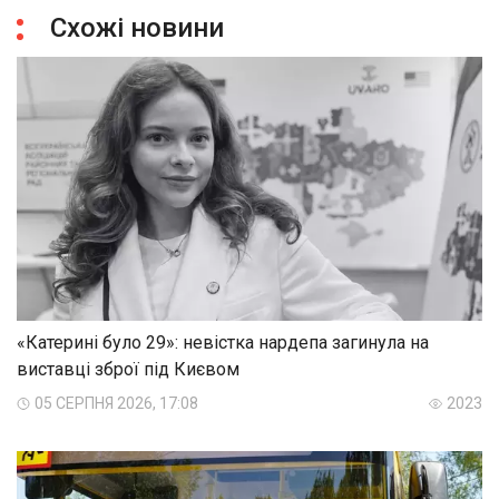
Схожі новини
«Катерині було 29»: невістка нардепа загинула на
виставці зброї під Києвом
05 СЕРПНЯ 2026, 17:08
2023