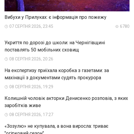
Вибухи у Прилуках: є інформація про пожежу
07 СЕРПНЯ 2026, 23:45
6780
Укриття по дорозі до школи: на Чернігівщині
поставлять 50 мобільних сховищ
08 СЕРПНЯ 2026, 20:26
На експертизу приїхала коробка з газетами: за
махінації з документами судять прокурора
08 СЕРПНЯ 2026, 19:29
Колишній чоловік акторки Денисенко розповів, з яких
заробітків живе
08 СЕРПНЯ 2026, 17:27
«Зозулю» не купувала, а вона виросла: триває
"огірковий сезон"