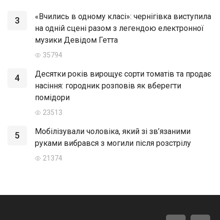
«Вчились в одному класі»: чернігівка виступила
3
на одній сцені разом з легендою електронної
музики Девідом Гетта
35794
Десятки років вирощує сорти томатів та продає
4
насіння: городник розповів як вберегти
помідори
23513
Мобілізували чоловіка, який зі зв’язаними
5
руками вибрався з могили після розстрілу
21374