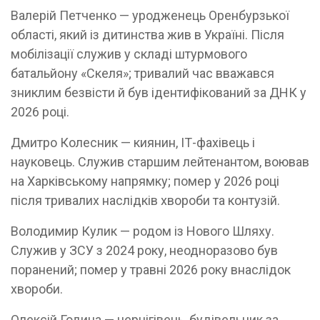
Валерій Петченко — уродженець Оренбурзької
області, який із дитинства жив в Україні. Після
мобілізації служив у складі штурмового
батальйону «Скеля»; тривалий час вважався
зниклим безвісти й був ідентифікований за ДНК у
2026 році.
Дмитро Колесник — киянин, ІТ-фахівець і
науковець. Служив старшим лейтенантом, воював
на Харківському напрямку; помер у 2026 році
після тривалих наслідків хвороби та контузій.
Володимир Кулик — родом із Нового Шляху.
Служив у ЗСУ з 2024 року, неодноразово був
поранений; помер у травні 2026 року внаслідок
хвороби.
Олексій Година — чернігівець, будівельник за