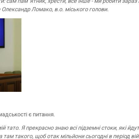
и: сам пам 'ятник, хрести, все інше - ми робити зараз
е Олександр Ломако, в.о. міського голови.
омадськості є питання.
й тато. Я прекрасно знаю всі підземні стоки, які йдуть
а там такого, щоб отак мільйони сьогодні в період ві