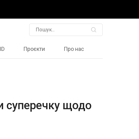
ID
Проєкти
Про нас
ли суперечку щодо