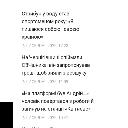
Стрибун у воду став
спортсменом року: «Я
пишаюся собою і своєю
країною»
07 СЕРПНЯ 2026, 12:23
На Чернігівщині спіймали
СЗЧшника: він запропонував
гроші, щоб зняли з розшуку
07 СЕРПНЯ 2026, 11:09
«На платформі був Андрій...»:
чоловік повертався з роботи й
загинув на станції «Квітневе»
07 СЕРПНЯ 2026, 10:41