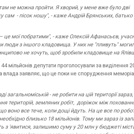
 там не можна пройти. Я хворий, у мене вже було дві
жу сам - пісок ношу", - каже Андрій Брянських, батько
– це мої побратими", - каже Олексій Афанасьєв, учас
и люди з іншого кладовища. У них не "пливуть" могил
инципово не хочуть, щоб зробили кладовище на Ялівщ
е 44 мільйонів депутати проголосували за виділення 2
ка влада заявляє, що це поки не спорудження меморіа
 загальноміській - не робити на цій території зараз,
ання територій, земляних робіт, доріжок між похованн
що воно все тече, коли дощі йдуть. На це все по робо
необхідно близько 18 мільйонів. Тому ми зараз із зап
 з 'явитися, залишимо суму у 20 млн у бюджеті міста