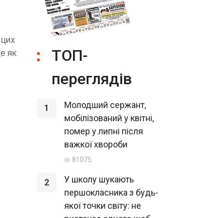
 цих
ТОП-
е як
переглядів
Молодший сержант,
1
мобілізований у квітні,
помер у липні після
важкої хвороби
81075
У школу шукають
2
першокласника з будь-
якої точки світу: не