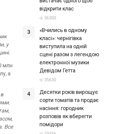
вистачає одного щоб
відкрити клас
36300
«Вчились в одному
3
ник
класі»: чернігівка
и, у
виступила на одній
ині.
сцені разом з легендою
електронної музики
0 млн
Девідом Гетта
лу, а
35630
Десятки років вирощує
4
 в
сорти томатів та продає
ями.
насіння: городник
там,
розповів як вберегти
асом,
помідори
. Все
23456