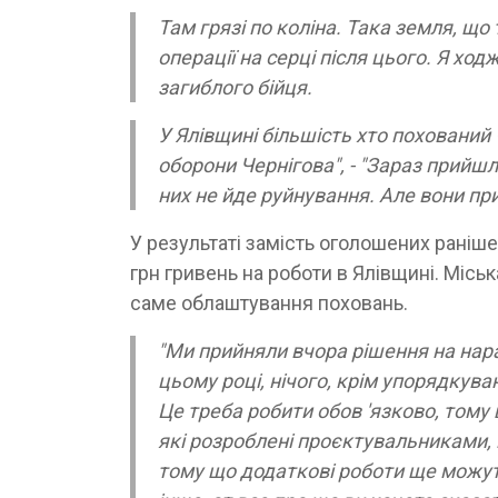
Там грязі по коліна. Така земля, що
операції на серці після цього. Я ход
загиблого бійця.
У Ялівщині більшість хто похований 
оборони Чернігова", - "Зараз прийшл
них не йде руйнування. Але вони пр
У результаті замість оголошених раніш
грн гривень на роботи в Ялівщині. Місь
саме облаштування поховань.
"Ми прийняли вчора рішення на нараді
цьому році, нічого, крім упорядкув
Це треба робити обов 'язково, тому 
які розроблені проєктувальниками, 
тому що додаткові роботи ще можуть