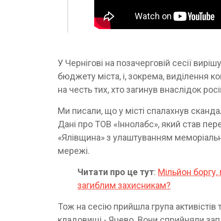
У Чернігові на позачерговій сесії вирі
бюджету міста, і, зокрема, виділення 
на честь тих, хто загинув внаслідок рос
Ми писали, що у місті спалахнув сканда
Дані про ТОВ «Іннолабс», який став п
«Ялівщина» з улаштуванням меморіальн
мережі.
Читати про це тут
:
Мільйон боргу,
загиблим захисникам?
Тож на сесію прийшла група активістів т
кладовищі - Яцево. Вони сприйняли зап