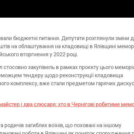
шували бюджетні питання. Депутати розглянули зміни 
коштів на облаштування на кладовищі в Ялівщині мемор
ійського вторгнення у 2022 році.
л стосовно закупівель в рамках проєкту цього меморі
ереможцем тендеру щодо реконструкції кладовища
ого комплексу, вже стали предметом гарячих дискус
 майстер і два слюсаря: хто в Чернігові робитиме мем
а родичів загиблих воїнів, що поховані на іншому
лановані роботи в Ялівщині як початок спорудження 