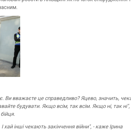
часним.
має. Ви вважаєте це справедливо? Яцево, значить, чек
авайте будувати. Якщо всім, так всім. Якщо ні, так ні", 
бійця.
І хай інші чекають закінчення війни", - каже Ірина