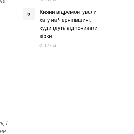
 не
Кияни відремонтували
5
хату на Чернігівщині,
куди їдуть відпочивати
зірки
17763
, і
йни