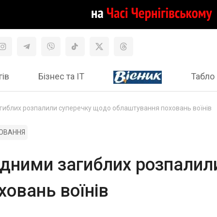
гів
Бізнес та ІТ
Табло 
загиблих розпалили суперечку щодо облаштування поховань воїнів
ОВАННЯ
рідними загиблих розпали
овань воїнів