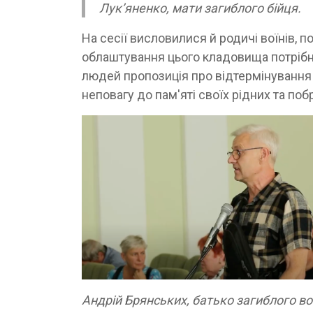
Лукʼяненко, мати загиблого бійця.
На сесії висловилися й родичі воїнів, 
облаштування цього кладовища потрібне
людей пропозиція про відтермінування 
неповагу до пам'яті своїх рідних та поб
Андрій Брянських, батько загиблого во