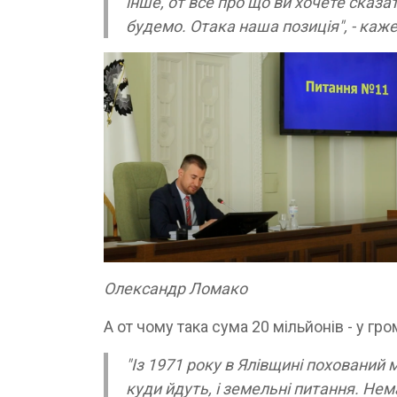
інше, от все про що ви хочете сказат
будемо. Отака наша позиція", - каж
Олександр Ломако
А от чому така сума 20 мільйонів - у гр
"Із 1971 року в Ялівщині похований мі
куди йдуть, і земельні питання. Нем