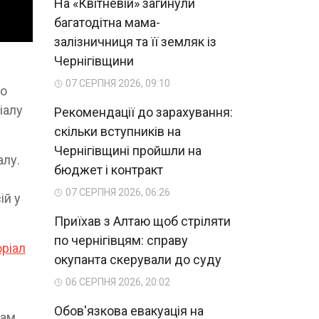
На «Квітневій» загинули
багатодітна мама-
залізничниця та її земляк із
Чернігівщини
07 СЕРПНЯ 2026, 09:10
до
іалу
Рекомендації до зарахування:
скільки вступників на
Чернігівщині пройшли на
алу.
бюджет і контракт
07 СЕРПНЯ 2026, 06:26
ій у
Приїхав з Алтаю щоб стріляти
по чернігівцям: справу
оріал
окупанта скерували до суду
06 СЕРПНЯ 2026, 20:02
Обов'язкова евакуація на
там