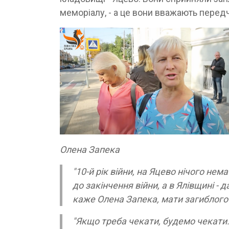
меморіалу, - а це вони вважають перед
Олена Запека
"10-й рік війни, на Яцево нічого не
до закінчення війни, а в Ялівщині - д
каже Олена Запека, мати загиблого 
"Якщо треба чекати, будемо чекати. 