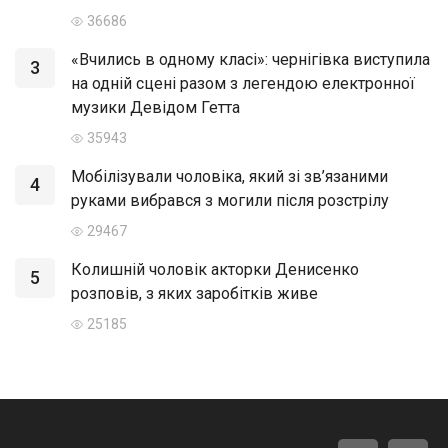
36686
«Вчились в одному класі»: чернігівка виступила
3
на одній сцені разом з легендою електронної
музики Девідом Гетта
35943
Мобілізували чоловіка, який зі зв’язаними
4
руками вибрався з могили після розстрілу
29467
Колишній чоловік акторки Денисенко
5
розповів, з яких заробітків живе
25185