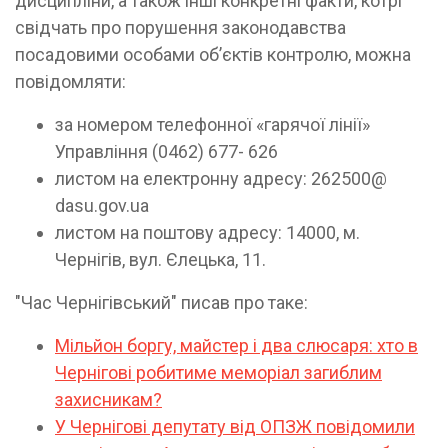
дисципліни, а також інші конкретні факти, котрі
свідчать про порушення законодавства
посадовими особами об’єктів контролю, можна
повідомляти:
за номером телефонної «гарячої лінії»
Управління (0462) 677- 626
листом на електронну адресу: 262500@
dasu.gov.ua
листом на поштову адресу: 14000, м.
Чернігів, вул. Єлецька, 11.
"Час Чернігівський" писав про таке:
Мільйон боргу, майстер і два слюсаря: хто в
Чернігові робитиме меморіал загиблим
захисникам?
У Чернігові депутату від ОПЗЖ повідомили