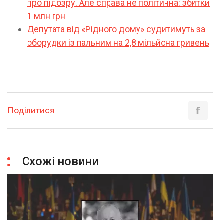
про підозру. Але справа не політична: збитки
1 млн грн
Депутата від «Рідного дому» судитимуть за
оборудки із пальним на 2,8 мільйона гривень
Поділитися
Схожі новини