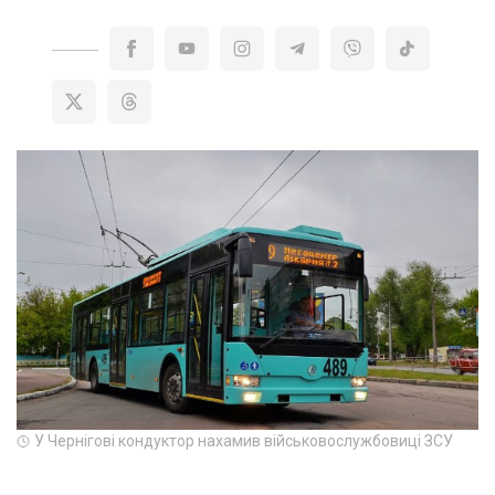
У Чернігові кондуктор нахамив військовослужбовиці ЗСУ