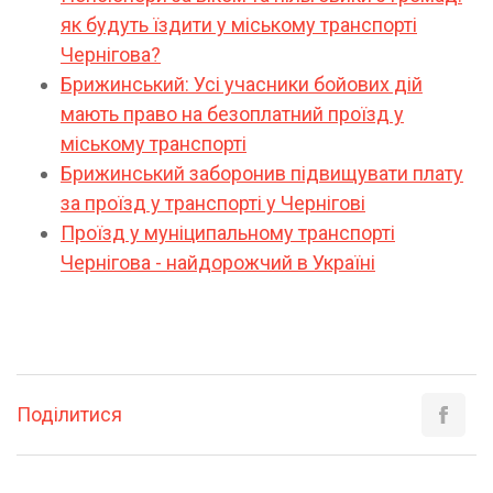
як будуть їздити у міському транспорті
Чернігова?
Брижинський: Усі учасники бойових дій
мають право на безоплатний проїзд у
міському транспорті
Брижинський заборонив підвищувати плату
за проїзд у транспорті у Чернігові
Проїзд у муніципальному транспорті
Чернігова - найдорожчий в Україні
Поділитися