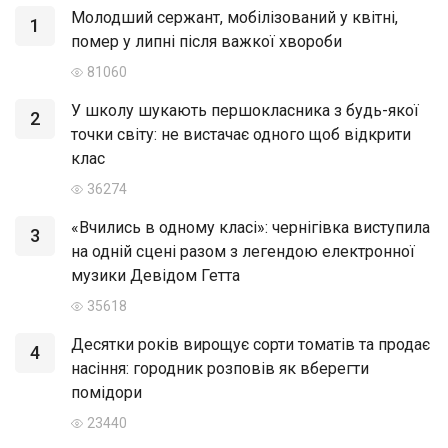
Молодший сержант, мобілізований у квітні,
1
помер у липні після важкої хвороби
81060
У школу шукають першокласника з будь-якої
2
точки світу: не вистачає одного щоб відкрити
клас
36274
«Вчились в одному класі»: чернігівка виступила
3
на одній сцені разом з легендою електронної
музики Девідом Гетта
35618
Десятки років вирощує сорти томатів та продає
4
насіння: городник розповів як вберегти
помідори
23440