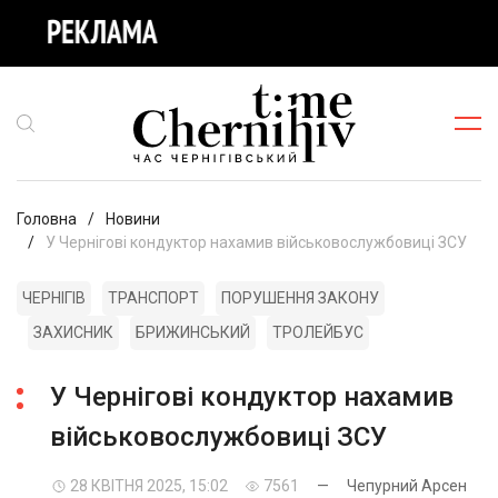
Головна
Новини
У Чернігові кондуктор нахамив військовослужбовиці ЗСУ
ЧЕРНІГІВ
ТРАНСПОРТ
ПОРУШЕННЯ ЗАКОНУ
ЗАХИСНИК
БРИЖИНСЬКИЙ
ТРОЛЕЙБУС
У Чернігові кондуктор нахамив
військовослужбовиці ЗСУ
28 КВІТНЯ 2025, 15:02
7561
—
Чепурний Арсен