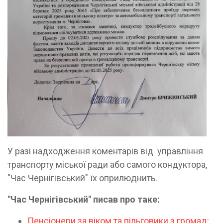
У разі надходження коментарів від управління
транспорту міської ради або самого кондуктора,
"Час Чернігівський" їх оприлюднить.
"Час Чернігівський" писав про таке:
Пенсіонери за віком та пільговики з громад: