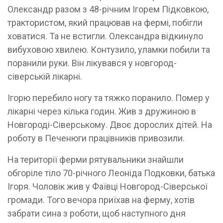
Олександр разом з 48-річним Ігорем Підковкою,
трактористом, який працював на фермі, побігли
ховатися. Та не встигли. Олександра відкинуло
вибуховою хвилею. Контузило, уламки побили та
поранили руки. Він лікувався у новгород-
сіверській лікарні.
Ігорю перебило ногу та тяжко поранило. Помер у
лікарні через кілька годин. Жив з дружиною в
Новгороді-Сіверському. Двоє дорослих дітей. На
роботу в Печенюги працівників привозили.
На території ферми рятувальники знайшли
обгоріле тіло 70-річного Леоніда Подковки, батька
Ігоря. Чоловік жив у Фаївці Новгород-Сіверської
громади. Того вечора приїхав на ферму, хотів
забрати сина з роботи, щоб наступного дня