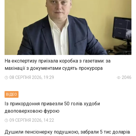
На експертизу приїхала коробка з газетами: за
махінації з документами судять прокурора
08 СЕРПНЯ 2026, 19:29
2046
ВIДЕО
Із прикордоння привезли 50 голів худоби
двоповерховою фурою
09 СЕРПНЯ 2026, 14:22
Душили пенсіонерку подушкою, забрали 5 тис доларів