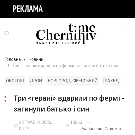
Головна
Новини
Три «герані» вдарили по фермі - загинули батько і син
ОБСТРІЛ
ДРОН
НОВГОРОД-СІВЕРСЬКИЙ
ШАХЕД
Три «герані» вдарили по фермі -
загинули батько і син
22 ТРАВНЯ 2026,
10263
—
09:19
Василенко Соломія