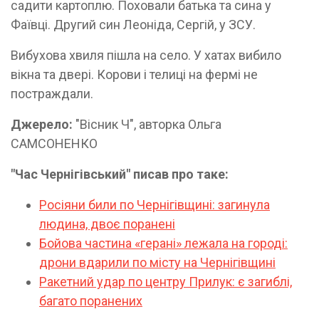
садити картоплю. Поховали батька та сина у
Фаївці. Другий син Леоніда, Сергій, у ЗСУ.
Вибухова хвиля пішла на село. У хатах вибило
вікна та двері. Корови і телиці на фермі не
постраждали.
Джерело:
"Вісник Ч", авторка Ольга
САМСОНЕНКО
"Час Чернігівський" писав про таке:
Росіяни били по Чернігівщині: загинула
людина, двоє поранені
Бойова частина «герані» лежала на городі:
дрони вдарили по місту на Чернігівщині
Ракетний удар по центру Прилук: є загиблі,
багато поранених