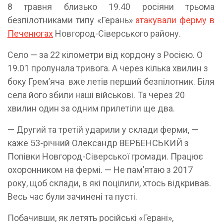
8 травня близько 19.40 росіяни трьома
безпілотниками типу «Герань»
атакували ферму в
Печенюгах
Новгород-Сіверського району.
Село — за 22 кілометри від кордону з Росією. О
19.01 пролунала тривога. А через кілька хвилин з
боку Грем’яча вже летів перший безпілотник. Біля
села його збили наші військові. Та через 20
хвилин один за одним прилетіли ще два.
— Другий та третій ударили у склади ферми, —
каже 53-річний Олександр ВЕРБЕНСЬКИЙ з
Попівки Новгород-Сіверської громади. Працює
охоронником на фермі. — Не пам’ятаю з 2017
року, щоб склади, в які поцілили, хтось відкривав.
Весь час були зачинені та пусті.
Побачивши, як летять російські «Герані»,