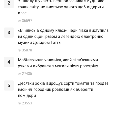
У школу шукають першокласника з будь-якої
2
точки світу: не вистачає одного щоб відкрити
клас
36597
«Вчились в одному класі»: чернігівка виступила
3
на одній сцені разом з легендою електронної
музики Девідом Гетта
35878
Мобілізували чоловіка, який зі зв’язаними
4
руками вибрався з могили після розстрілу
27435
Десятки років вирощує сорти томатів та продає
5
насіння: городник розповів як вберегти
помідори
23553