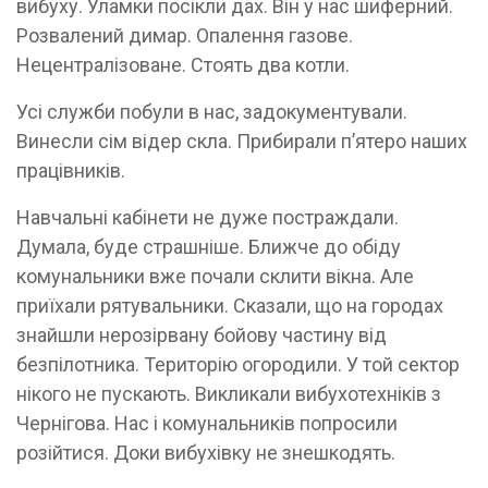
вибуху. Уламки посікли дах. Він у нас шиферний.
Розвалений димар. Опалення газове.
Нецентралізоване. Стоять два котли.
Усі служби побули в нас, задокументували.
Винесли сім відер скла. Прибирали п’ятеро наших
працівників.
Навчальні кабінети не дуже постраждали.
Думала, буде страшніше. Ближче до обіду
комунальники вже почали склити вікна. Але
приїхали рятувальники. Сказали, що на городах
знайшли нерозірвану бойову частину від
безпілотника. Територію огородили. У той сектор
нікого не пускають. Викликали вибухотехніків з
Чернігова. Нас і комунальників попросили
розійтися. Доки вибухівку не знешкодять.