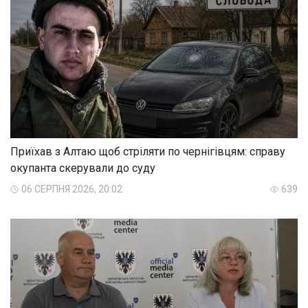
Приїхав з Алтаю щоб стріляти по чернігівцям: справу
окупанта скерували до суду
06 СЕРПНЯ 2026, 20:02
639