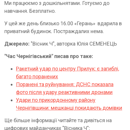
Ми працюємо з дошкільнятами. Готуємо до
навчання. Безплатно.
У цей же день близько 16.00 «Герань» вдарила в
приватний будинок. Постраждалих нема.
Джерело:
"Вісник Ч", авторка Юлія СЕМЕНЕЦЬ
"Час Чернігівський" писав про таке:
Ракетний удар по центру Прилук: є загиблі,
багато поранених
Поранені та руйнування: ДСНС показала
фото після удару реактивними дронами
Удари по прикордонному району
Чернігівщини: мешканці покидають домівки
Ще більше інформації читайте та дивіться на
цифрових майданчиках "Вісника Ч":