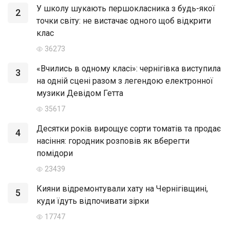
У школу шукають першокласника з будь-якої
2
точки світу: не вистачає одного щоб відкрити
клас
36273
«Вчились в одному класі»: чернігівка виступила
3
на одній сцені разом з легендою електронної
музики Девідом Гетта
35617
Десятки років вирощує сорти томатів та продає
4
насіння: городник розповів як вберегти
помідори
23439
Кияни відремонтували хату на Чернігівщині,
5
куди їдуть відпочивати зірки
17747