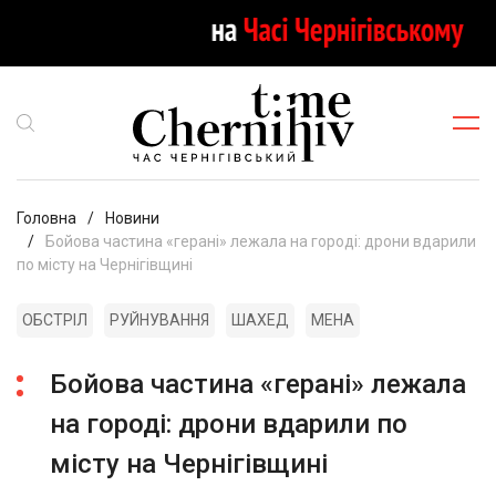
Головна
Новини
Бойова частина «герані» лежала на городі: дрони вдарили
по місту на Чернігівщині
ОБСТРІЛ
РУЙНУВАННЯ
ШАХЕД
МЕНА
Бойова частина «герані» лежала
на городі: дрони вдарили по
місту на Чернігівщині