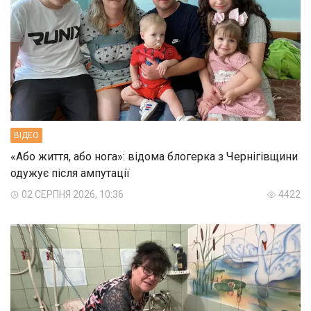
ВIДЕО
«Або життя, або нога»: відома блогерка з Чернігівщини
одужує після ампутації
02 СЕРПНЯ 2026, 10:36
4422