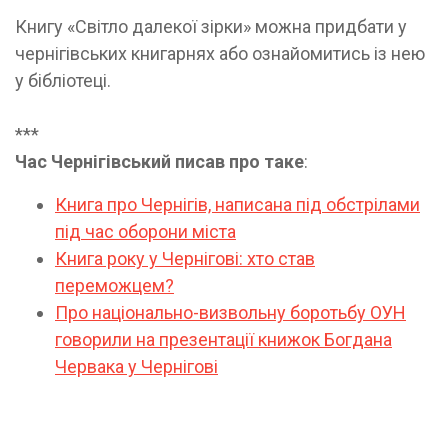
Книгу «Світло далекої зірки» можна придбати у
чернігівських книгарнях або ознайомитись із нею
у бібліотеці.
***
Час Чернігівський писав про таке
:
Книга про Чернігів, написана під обстрілами
під час оборони міста
Книга року у Чернігові: хто став
переможцем?
Про національно-визвольну боротьбу ОУН
говорили на презентації книжок Богдана
Червака у Чернігові