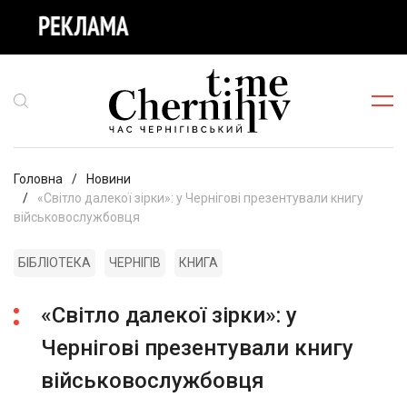
Головна
Новини
«Світло далекої зірки»: у Чернігові презентували книгу
військовослужбовця
БІБЛІОТЕКА
ЧЕРНІГІВ
КНИГА
«Світло далекої зірки»: у
Чернігові презентували книгу
військовослужбовця