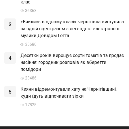
клас
36363
«Вчились в одному класі»: чернігівка виступила
3
на одній сцені разом з легендою електронної
музики Девідом Гетта
35680
Десятки років вирощує сорти томатів та продає
4
насіння: городник розповів як вберегти
помідори
23486
Кияни відремонтували хату на Чернігівщині,
5
куди їдуть відпочивати зірки
17828