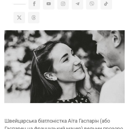
Швейцарська біатлоністка Аїта Гаспарін (або
Гаспарен на французький манер) вельми прозоро