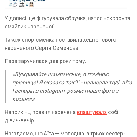
У дописі ще фігурувала обручка, напис «скоро» та
смайлик нареченої.
Також спортсменка поставила хештег свого
нареченого Сергія Семенова.
Пара заручилася два роки тому.
«Відкривайте шампанське, я поміняю
прізвище! Я сказала так"!" - написала тоді Аїта
Гаспарін в Instagram, розмістивши фото з
коханим.
Наприкінці травня наречена
влаштувала
собі
дівич-вечір.
Нагадаємо, що Аїта — молодша із трьох сестер-