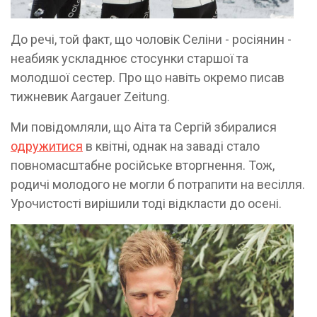
До речі, той факт, що чоловік Селіни - росіянин -
неабияк ускладнює стосунки старшої та
молодшої сестер. Про що навіть окремо писав
тижневик Aargauer Zeitung.
Ми повідомляли, що Аіта та Сергій збиралися
одружитися
в квітні, однак на заваді стало
повномасштабне російське вторгнення. Тож,
родичі молодого не могли б потрапити на весілля.
Урочистості вирішили тоді відкласти до осені.