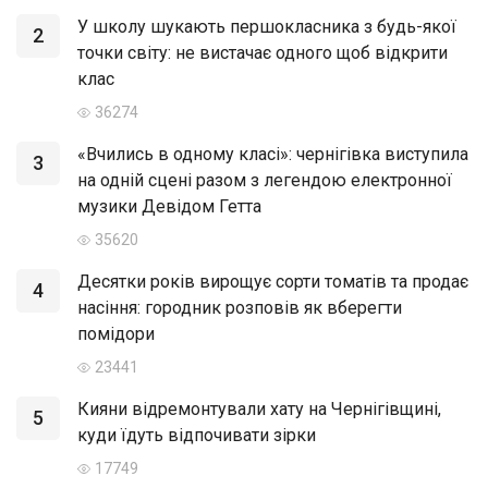
У школу шукають першокласника з будь-якої
2
точки світу: не вистачає одного щоб відкрити
клас
36274
«Вчились в одному класі»: чернігівка виступила
3
на одній сцені разом з легендою електронної
музики Девідом Гетта
35620
Десятки років вирощує сорти томатів та продає
4
насіння: городник розповів як вберегти
помідори
23441
Кияни відремонтували хату на Чернігівщині,
5
куди їдуть відпочивати зірки
17749