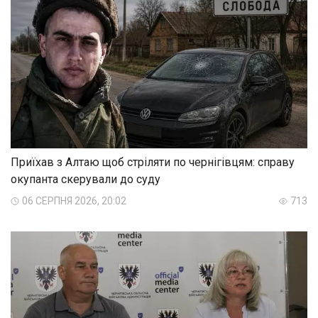
Приїхав з Алтаю щоб стріляти по чернігівцям: справу
окупанта скерували до суду
06 СЕРПНЯ 2026, 20:02
713