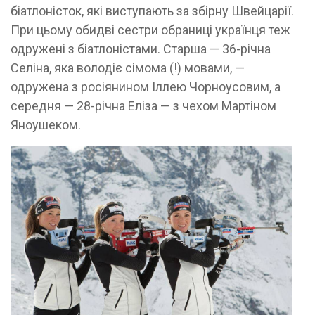
біатлоністок, які виступають за збірну Швейцарії.
При цьому обидві сестри обраниці українця теж
одружені з біатлоністами. Старша — 36-річна
Селіна, яка володіє сімома (!) мовами, —
одружена з росіянином Іллею Чорноусовим, а
середня — 28-річна Еліза — з чехом Мартіном
Яноушеком.