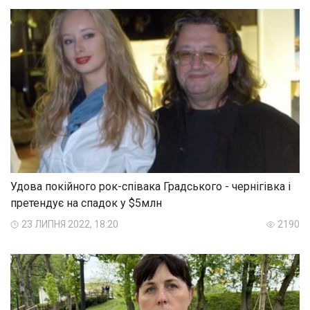
Удова покійного рок-співака Градського - чернігівка і
претендує на спадок у $5млн
23 ЛИПНЯ 2022, 18:20
2190