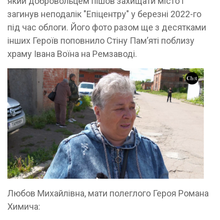
який добровольцем пішов захищати місто і
загинув неподалік "Епіцентру" у березні 2022-го
під час облоги. Його фото разом ще з десятками
інших Героїв поповнило Стіну Пам’яті поблизу
храму Івана Воїна на Ремзаводі.
Любов Михайлівна, мати полеглого Героя Романа
Химича: