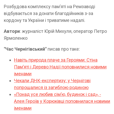
Розбудова комплексу пам’яті на Ремзаводі
відбувається за донати благодійників з-за
кордону та України і триватиме надалі.
Автори
: журналіст Юрій Михуля, оператор Петро
Ярмоленко
"Час Чернігівський"
писав про таке:
Навіть природа плаче за Героями: Стіна
Пам’яті і Дерево Надії поповнилися новими
іменами
Чекали ДНК-експертизу: у Чернігові
попрощалися із загиблою родиною
«Понад усе любив сім’ю, будинок і сад», -
Алея Героїв у Корюківці поповнилася новими
іменами