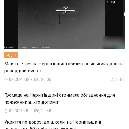
ВIДЕО
Майже 7 км: на Чернігівщині збили російський дрон на
рекордній висоті
02 СЕРПНЯ 2026, 20:36
2482
Громада на Чернігівщині отримала обладнання для
пожежників: хто допоміг
08 СЕРПНЯ 2026, 23:48
Укриття по дорозі до школи: на Чернігівщині
поставлять 50 мобільних сховищ