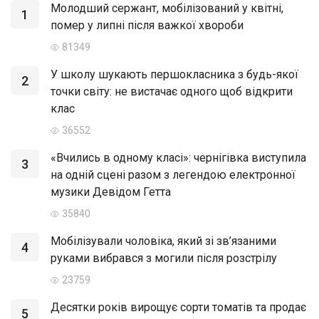
Молодший сержант, мобілізований у квітні,
1
помер у липні після важкої хвороби
81349
У школу шукають першокласника з будь-якої
2
точки світу: не вистачає одного щоб відкрити
клас
36552
«Вчились в одному класі»: чернігівка виступила
3
на одній сцені разом з легендою електронної
музики Девідом Гетта
35840
Мобілізували чоловіка, який зі зв’язаними
4
руками вибрався з могили після розстрілу
23759
Десятки років вирощує сорти томатів та продає
5