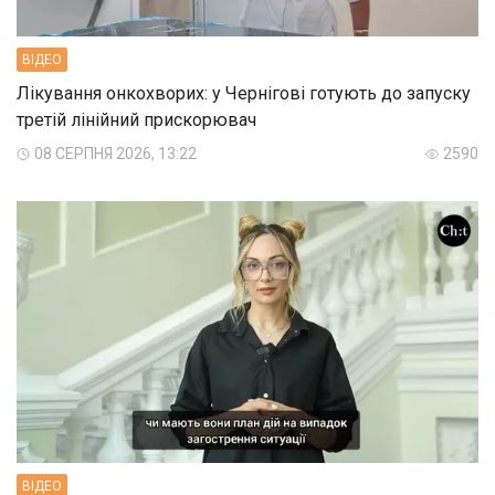
ВIДЕО
Лікування онкохворих: у Чернігові готують до запуску
третій лінійний прискорювач
08 СЕРПНЯ 2026, 13:22
2590
ВIДЕО