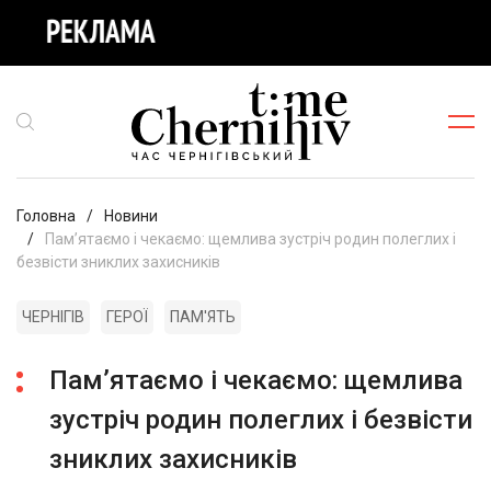
Головна
Новини
Пам’ятаємо і чекаємо: щемлива зустріч родин полеглих і
безвісти зниклих захисників
ЧЕРНІГІВ
ГЕРОЇ
ПАМ'ЯТЬ
Пам’ятаємо і чекаємо: щемлива
зустріч родин полеглих і безвісти
зниклих захисників