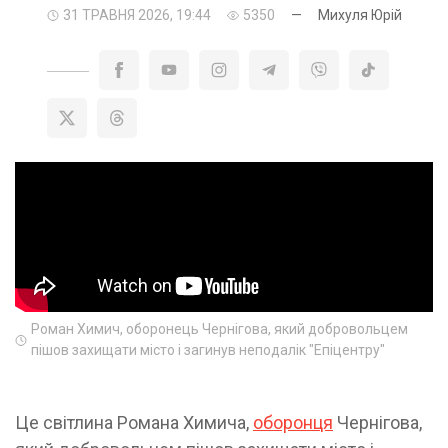
31 ТРАВНЯ 2026, 19:44
5350
—
Михуля Юрій
Роман Химич, оборонець Чернігова, який добровольцем
пішов захищати місто і загинув неподалік "Епіцентру"
Це світлина Романа Химича,
оборонця
Чернігова,