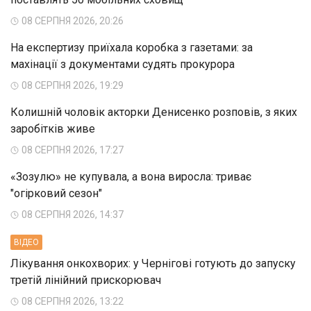
08 СЕРПНЯ 2026, 20:26
На експертизу приїхала коробка з газетами: за
махінації з документами судять прокурора
08 СЕРПНЯ 2026, 19:29
Колишній чоловік акторки Денисенко розповів, з яких
заробітків живе
08 СЕРПНЯ 2026, 17:27
«Зозулю» не купувала, а вона виросла: триває
"огірковий сезон"
08 СЕРПНЯ 2026, 14:37
ВIДЕО
Лікування онкохворих: у Чернігові готують до запуску
третій лінійний прискорювач
08 СЕРПНЯ 2026, 13:22