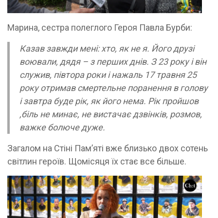
Марина, сестра полеглого Героя Павла Бурби:
Казав завжди мені: хто, як не я. Його друзі
воювали, дядя – з перших днів. З 23 року і він
служив, півтора роки і нажаль 17 травня 25
року отримав смертельне поранення в голову
і завтра буде рік, як його нема. Рік пройшов
,біль не минає, не вистачає дзвінків, розмов,
важке болюче дуже.
Загалом на Стіні Пам’яті вже близько двох сотень
світлин героїв. Щомісяця їх стає все більше.