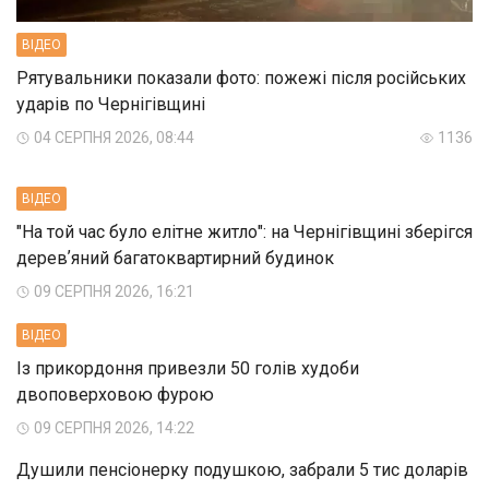
ВIДЕО
Рятувальники показали фото: пожежі після російських
ударів по Чернігівщині
04 СЕРПНЯ 2026, 08:44
1136
ВIДЕО
"На той час було елітне житло": на Чернігівщині зберігся
деревʼяний багатоквартирний будинок
09 СЕРПНЯ 2026, 16:21
ВIДЕО
Із прикордоння привезли 50 голів худоби
двоповерховою фурою
09 СЕРПНЯ 2026, 14:22
Душили пенсіонерку подушкою, забрали 5 тис доларів