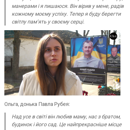
манерами і я пишаюся. Він вірив у мене, радів
кожному моєму успіху. Тепер я буду берегти
світлу пам’ять у своєму серці.
Ольга, донька Павла Рубея:
Над усе в світі він любив маму, нас з братом,
будинок і його сад. Це найпрекрасніше місце