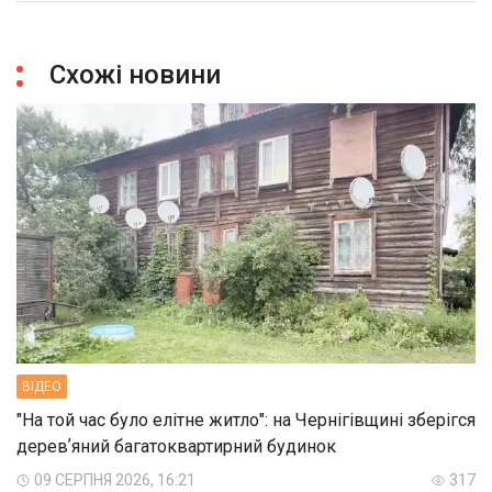
Схожі новини
ВIДЕО
"На той час було елітне житло": на Чернігівщині зберігся
деревʼяний багатоквартирний будинок
09 СЕРПНЯ 2026, 16:21
317