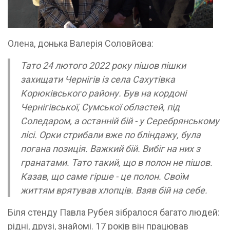
Олена, донька Валерія Соловйова:
Тато 24 лютого 2022 року пішов пішки
захищати Чернігів із села Сахутівка
Корюківського району. Був на кордоні
Чернігівської, Сумської областей, під
Соледаром, а останній бій - у Серебрянському
лісі. Орки стрибали вже по бліндажу, була
погана позиція. Важкий бій. Вибіг на них з
гранатами. Тато такий, що в полон не пішов.
Казав, що саме гірше - це полон. Своїм
життям врятував хлопців. Взяв бій на себе.
Біля стенду Павла Рубея зібралося багато людей:
рідні, друзі, знайомі. 17 років він працював