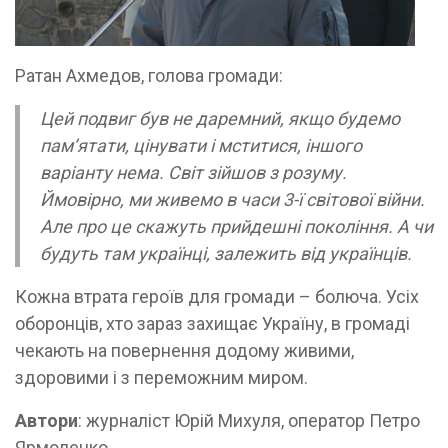
Ратан Ахмедов, голова громади:
Цей подвиг був не даремний, якщо будемо
пам’ятати, цінувати і мститися, іншого
варіанту нема. Світ зійшов з розуму.
Ймовірно, ми живемо в часи 3-ї світової війни.
Але про це скажуть прийдешні покоління. А чи
будуть там українці, залежить від українців.
Кожна втрата героїв для громади – болюча. Усіх
оборонців, хто зараз захищає Україну, в громаді
чекають на повернення додому живими,
здоровими і з переможним миром.
Автори
: журналіст Юрій Михуля, оператор Петро
Ярмоленко