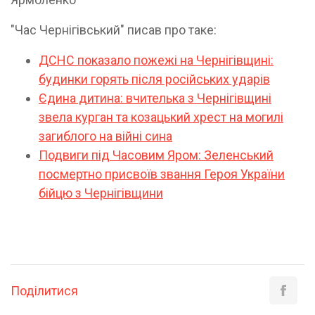
"Час Чернігівський" писав про таке:
ДСНС показало пожежі на Чернігівщині:
будинки горять після російських ударів
Єдина дитина: вчителька з Чернігівщині
звела курган та козацький хрест на могилі
загиблого на війні сина
Подвиги під Часовим Яром: Зеленський
посмертно присвоїв звання Героя України
бійцю з Чернігівщини
Поділитися