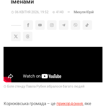
іменами
06 КВІТНЯ 2026, 19:52
4140
—
Михуля Юрій
Біля стенду Павла Рубея зібралося багато людей
Корюківська громада – це
прикордоння
, яке