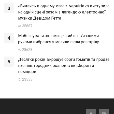
«Вчились в одному класі»: чернігівка виступила
3
на одній сцені разом з легендою електронної
музики Девідом Гетта
35887
Мобілізували чоловіка, який зі зв’язаними
4
руками вибрався з могили після розстрілу
28628
Десятки років вирощує сорти томатів та продає
5
насіння: городник розповів як вберегти
помідори
23555