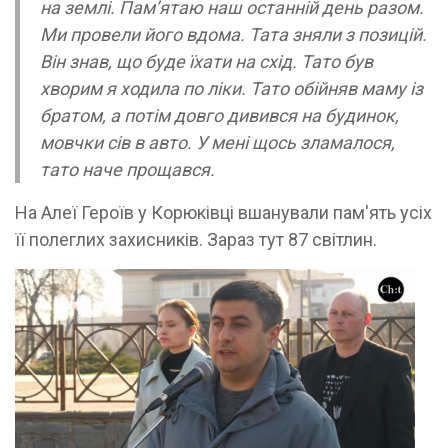
на землі. Пам’ятаю наш останній день разом.
Ми провели його вдома. Тата зняли з позицій.
Він знав, що буде їхати на схід. Тато був
хворим я ходила по ліки. Тато обійняв маму із
братом, а потім довго дивився на будинок,
мовчки сів в авто. У мені щось зламалося,
тато наче прощався.
На Алеї Героїв у Корюківці вшанували пам'ять усіх
її полеглих захисників. Зараз тут 87 світлин.