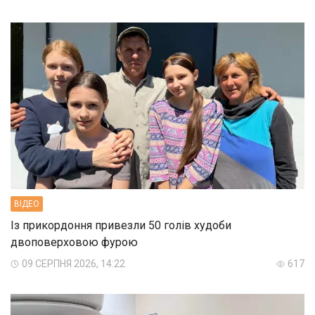
ВIДЕО
Із прикордоння привезли 50 голів худоби
двоповерховою фурою
09 СЕРПНЯ 2026, 14:22
617