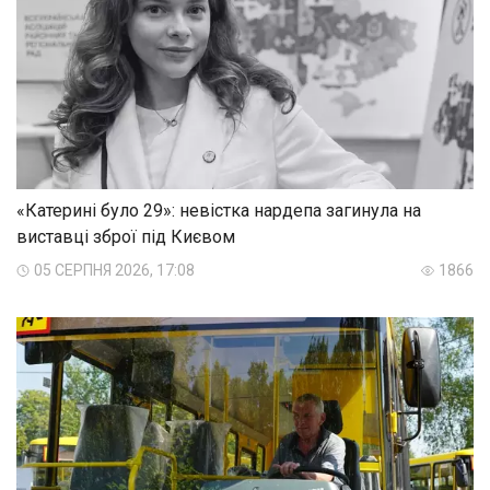
«Катерині було 29»: невістка нардепа загинула на
виставці зброї під Києвом
05 СЕРПНЯ 2026, 17:08
1866