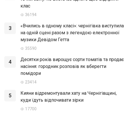
клас
36194
«Вчились в одному класі»: чернігівка виступила
3
на одній сцені разом з легендою електронної
музики Девідом Гетта
35590
Десятки років вирощує сорти томатів та продає
4
насіння: городник розповів як вберегти
помідори
23414
Кияни відремонтували хату на Чернігівщині,
5
куди їдуть відпочивати зірки
17700