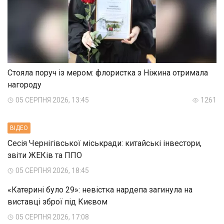
Стояла поруч із мером: флористка з Ніжина отримала
нагороду
05 СЕРПНЯ 2026, 13:45
1261
ВIДЕО
Сесія Чернігівської міськради: китайські інвестори,
звіти ЖЕКів та ППО
05 СЕРПНЯ 2026, 18:45
«Катерині було 29»: невістка нардепа загинула на
виставці зброї під Києвом
05 СЕРПНЯ 2026, 17:08