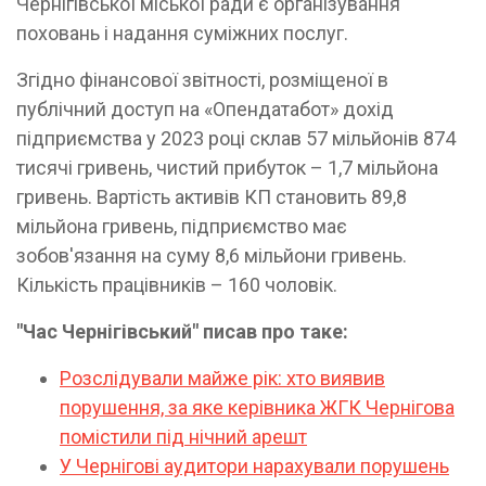
Чернігівської міської ради є організування
поховань і надання суміжних послуг.
Згідно фінансової звітності, розміщеної в
публічний доступ на «Опендатабот» дохід
підприємства у 2023 році склав 57 мільйонів 874
тисячі гривень, чистий прибуток – 1,7 мільйона
гривень. Вартість активів КП становить 89,8
мільйона гривень, підприємство має
зобов'язання на суму 8,6 мільйони гривень.
Кількість працівників – 160 чоловік.
"Час Чернігівський" писав про таке:
Розслідували майже рік: хто виявив
порушення, за яке керівника ЖГК Чернігова
помістили під нічний арешт
У Чернігові аудитори нарахували порушень