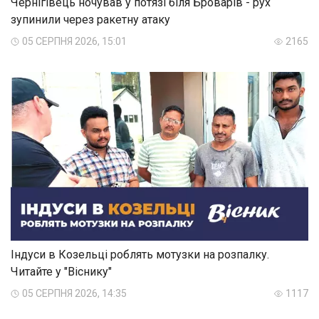
Чернігівець ночував у потязі біля Броварів - рух
зупинили через ракетну атаку
05 СЕРПНЯ 2026, 15:01
2165
Індуси в Козельці роблять мотузки на розпалку.
Читайте у "Віснику"
05 СЕРПНЯ 2026, 14:35
1117