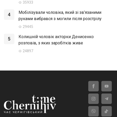
35933
Мобілізували чоловіка, який зі зв’язаними
4
руками вибрався з могили після розстрілу
29445
Колишній чоловік акторки Денисенко
5
розповів, з яких заробітків живе
24897