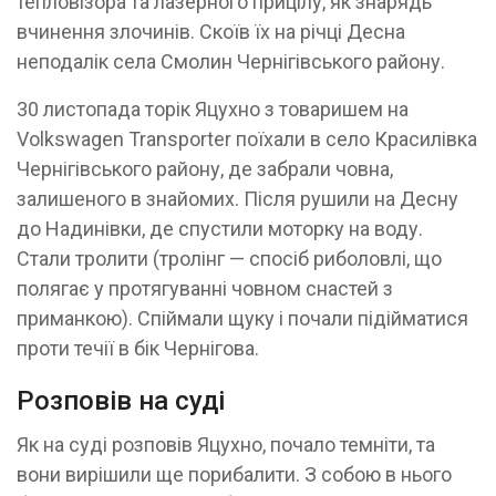
тепловізора та лазерного прицілу, як знарядь
вчинення злочинів. Скоїв їх на річці Десна
неподалік села Смолин Чернігівського району.
30 листопада торік Яцухно з товаришем на
Volkswagen Transporter поїхали в село Красилівка
Чернігівського району, де забрали човна,
залишеного в знайомих. Після рушили на Десну
до Надинівки, де спустили моторку на воду.
Стали тролити (тролінг — спосіб риболовлі, що
полягає у протягуванні човном снастей з
приманкою). Спіймали щуку і почали підійматися
проти течії в бік Чернігова.
Розповів на суді
Як на суді розповів Яцухно, почало темніти, та
вони вирішили ще порибалити. З собою в нього