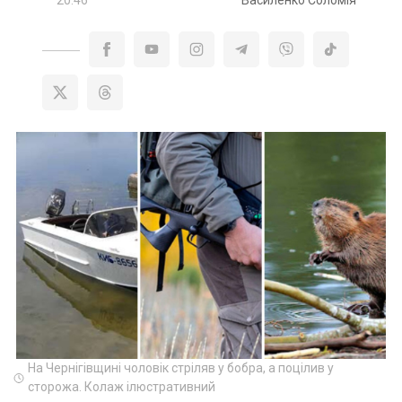
20:46
Василенко Соломія
На Чернігівщині чоловік стріляв у бобра, а поцілив у
сторожа. Колаж ілюстративний