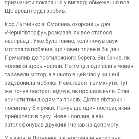
призначити покарання у вигляді обмеження волі.
Що врешті суд і зробив.
Ігор Лутченко зі Смолина, охоронець дач
«Чернігівторфу», розказав, як все сталося
насправді. Уже було темно, коли почув звук
мотора та побачив, що човен пливе в бік дач.
Причалив до протилежного берега. Він бачив, як
чоловіки щось носили. Потім ці люди сіли в човен
та завели мотор, а в нього в цей час у кишені
задзвонила мобілка. Намагався її вимкнути. Тут
же почув постріл і відчув, як прошила куля. Став
кричати тим людям та присів. Дістав ліхтарик і
посвітив у бік річки. Почув ще один постріл, який
прийшовся в руку. Човен поплив, а він
зателефонував дружині і чекав на допомогу.
У лікарні в Лутченка діагностували наскрізне