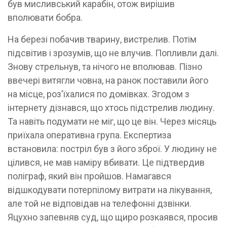
був мисливський карабін, отож вирішив
вполювати бобра.
На березі побачив тварину, вистрелив. Потім
підсвітив і зрозумів, що не влучив. Попливли далі.
Знову стрельнув, та нічого не вполював. Пізно
ввечері витягли човна, на ранок поставили його
на місце, роз’їхалися по домівках. Згодом з
інтернету дізнався, що хтось підстрелив людину.
Та навіть подумати не міг, що це він. Через місяць
приїхала оперативна група. Експертиза
встановила: постріл був з його зброї. У людину не
цілився, не мав наміру вбивати. Це підтвердив
поліграф, який він пройшов. Намагався
відшкодувати потерпілому витрати на лікування,
але той не відповідав на телефонні дзвінки.
Яцухно запевняв суд, що щиро розкаявся, просив