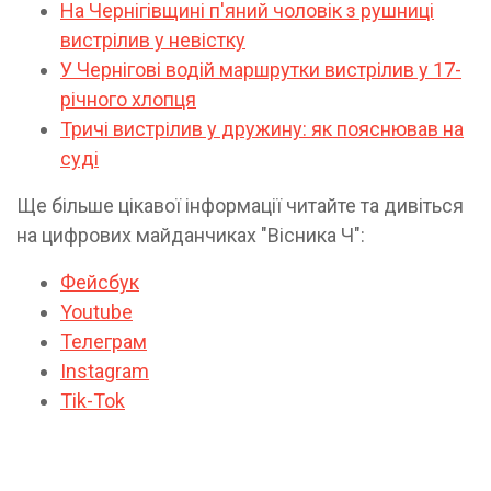
На Чернігівщині п'яний чоловік з рушниці
вистрілив у невістку
У Чернігові водій маршрутки вистрілив у 17-
річного хлопця
Тричі вистрілив у дружину: як пояснював на
суді
Ще більше цікавої інформації читайте та дивіться
на цифрових майданчиках "Вісника Ч":
Фейсбук
Youtube
Телеграм
Instagram
Tik-Tok