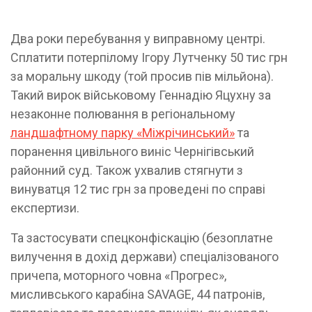
Два роки перебування у виправному центрі.
Сплатити потерпілому Ігору Лутченку 50 тис грн
за моральну шкоду (той просив пів мільйона).
Такий вирок військовому Геннадію Яцухну за
незаконне полювання в регіональному
ландшафтному парку «Міжрічинський»
та
поранення цивільного виніс Чернігівський
районний суд. Також ухвалив стягнути з
винуватця 12 тис грн за проведені по справі
експертизи.
Та застосувати спецконфіскацію (безоплатне
вилучення в дохід держави) спеціалізованого
причепа, моторного човна «Прогрес»,
мисливського карабіна SAVAGE, 44 патронів,