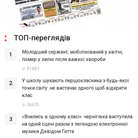
ТОП-переглядів
Молодший сержант, мобілізований у квітні,
1
помер у липні після важкої хвороби
81487
У школу шукають першокласника з будь-якої
2
точки світу: не вистачає одного щоб відкрити
клас
36675
«Вчились в одному класі»: чернігівка виступила
3
на одній сцені разом з легендою електронної
музики Девідом Гетта