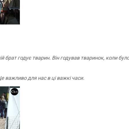
 брат годує тварин. Він годував тваринок, коли бул
е важливо для нас в ці важкі часи.