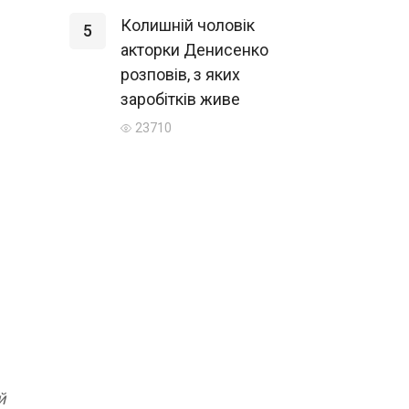
Колишній чоловік
5
акторки Денисенко
розповів, з яких
заробітків живе
23710
й