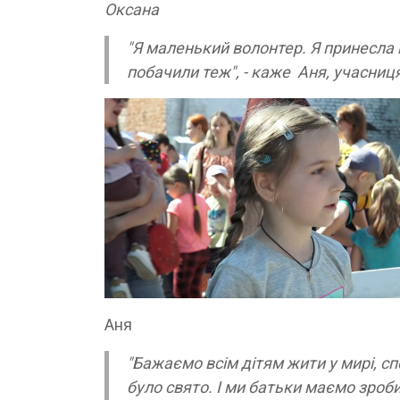
Оксана
"Я маленький волонтер. Я принесла
побачили теж", - каже Аня, учасниця
Аня
"Бажаємо всім дітям жити у мирі, спо
було свято. І ми батьки маємо зробит