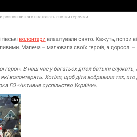
 діти розповіли кого вважають своїми героями
ігівські
волонтери
влаштували свято. Кажуть, попри в
сливими. Малеча – малювала своїх героїв, а дорослі –
ї герої». В наш час у багатьох дітей батьки служать, 
 які волонтерять. Хотіли, щоб діти зобразили тих, хто
ерка ГО «Активне суспільство України».