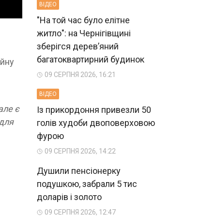
ВIДЕО
"На той час було елітне
житло": на Чернігівщині
зберігся деревʼяний
багатоквартирний будинок
ійну
09 СЕРПНЯ 2026, 16:21
ВIДЕО
але є
Із прикордоння привезли 50
 для
голів худоби двоповерховою
фурою
09 СЕРПНЯ 2026, 14:22
Душили пенсіонерку
подушкою, забрали 5 тис
доларів і золото
09 СЕРПНЯ 2026, 12:47