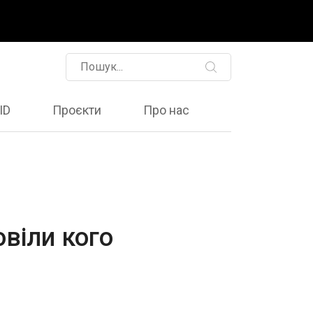
ID
Проєкти
Про нас
овіли кого