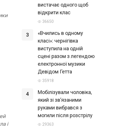
вистачає одного щоб
відкрити клас
ики
36650
«Вчились в одному
3
класі»: чернігівка
виступила на одній
сцені разом з легендою
електронної музики
Девідом Гетта
35918
Мобілізували чоловіка,
4
який зі зв’язаними
руками вибрався з
могили після розстрілу
тей
ла і
29363