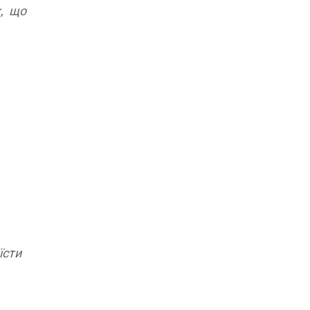
х, що
їсти