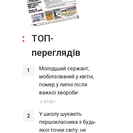
ТОП-
переглядів
Молодший сержант,
1
мобілізований у квітні,
помер у липні після
важкої хвороби
81461
У школу шукають
2
першокласника з будь-
якої точки світу: не