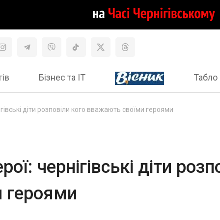
гів
Бізнес та ІТ
Табло 
нігівські діти розповіли кого вважають своїми героями
рої: чернігівські діти розп
 героями