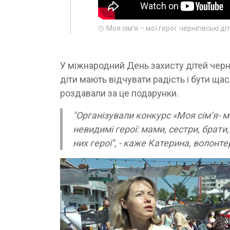
Моя сім’я – мої герої: чернігівські
У міжнародний День захисту дітей черн
діти мають відчувати радість і бути ща
роздавали за це подарунки.
"Організували конкурс «Моя сім’я- мо
невидимі герої: мами, сестри, брати,
них герої", - каже Катерина, волонт