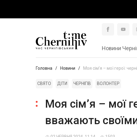
Новини Черні
Головна
Новини
Моя сім’я – мої герої: чер
СВЯТО
ДІТИ
ЧЕРНІГІВ
ВОЛОНТЕР
Моя сім’я – мої ге
вважають своїми
02 ЧЕРВНЯ 2024, 11:14
1503