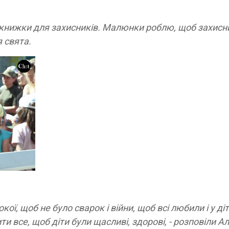
 книжки для захисників. Малюнки роблю, щоб захисн
 свята.
кої, щоб не було сварок і війни, щоб всі любили і у ді
и все, щоб діти були щасливі, здорові, - розповіли Ал