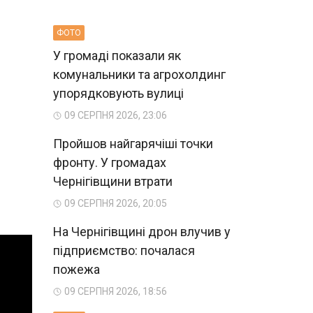
ФОТО
У громаді показали як
комунальники та агрохолдинг
упорядковують вулиці
09 СЕРПНЯ 2026, 23:06
Пройшов найгарячіші точки
фронту. У громадах
Чернігівщини втрати
09 СЕРПНЯ 2026, 20:05
На Чернігівщині дрон влучив у
підприємство: почалася
пожежа
09 СЕРПНЯ 2026, 18:56