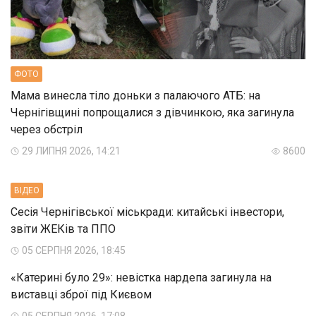
ФОТО
Мама винесла тіло доньки з палаючого АТБ: на
Чернігівщині попрощалися з дівчинкою, яка загинула
через обстріл
29 ЛИПНЯ 2026, 14:21
8600
ВIДЕО
Сесія Чернігівської міськради: китайські інвестори,
звіти ЖЕКів та ППО
05 СЕРПНЯ 2026, 18:45
«Катерині було 29»: невістка нардепа загинула на
виставці зброї під Києвом
05 СЕРПНЯ 2026, 17:08