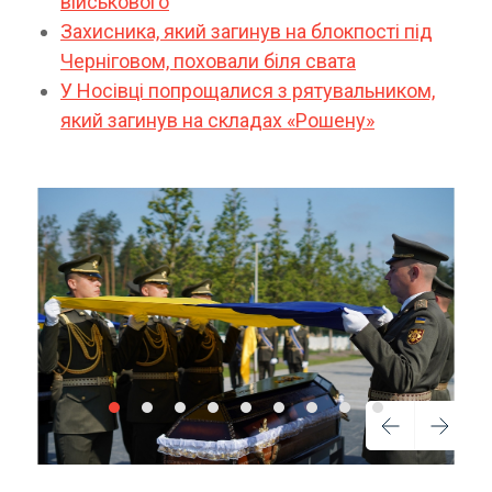
військового
Захисника, який загинув на блокпості під
Черніговом, поховали біля свата
У Носівці попрощалися з рятувальником,
який загинув на складах «Рошену»