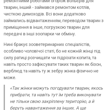
ремонтними роботами огорож вольєрів для
тварин, інший - займався ремонтом котлів,
чисткою димоходів. Всі вони додатково
займались відвантаженням, переводом тварин з
приміщення в інше, погрузкою тварин для
передачі в інші зоопарки чи обміну.
Нині бракує зооветеринарних спеціалістів,
особливо чоловічої статі, бо не кожній жінці під
силу ратиці розчищати чи підрізати копита, та
навіть просто зафіксувати таких тварин як бізон,
верблюд та навіть ту ж зебру жінка фізично не
може.
«Так жінки можуть погодувати тварин, якось
прибрати, та навіть тут їм треба виконувати
не тільки свою закріплену територію, а й
беруть навантаження за інших. А ще