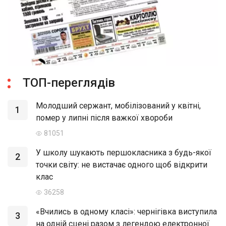
ТОП-переглядів
Молодший сержант, мобілізований у квітні,
1
помер у липні після важкої хвороби
81051
У школу шукають першокласника з будь-якої
2
точки світу: не вистачає одного щоб відкрити
клас
36258
«Вчились в одному класі»: чернігівка виступила
3
на одній сцені разом з легендою електронної