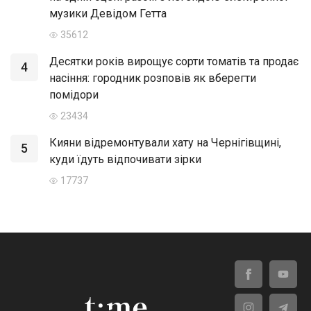
музики Девідом Гетта
35612
Десятки років вирощує сорти томатів та продає
4
насіння: городник розповів як вберегти
помідори
23434
Кияни відремонтували хату на Чернігівщині,
5
куди їдуть відпочивати зірки
17737