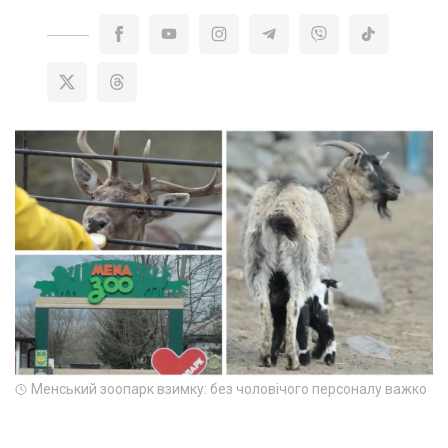
Менський зоопарк взимку: без чоловічого персоналу важко