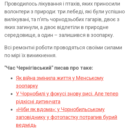
Проводилось лікування і птахів, яких приносили
волонтери з природи: три лебеді, які були успішно
вилікувані, та п’ять чорнодзьобих гагарів, двоє з
яких загинули, а двоє відлетіли в природне
середовище, а один – залишився в зоопарку.
Всі ремонтні роботи проводяться своїми силами
по мірі їх виникнення.
"Час Чернігівський" писав про таке:
Як війна змінила життя у Менському
зоопарку
У Чорнобилі у фокусі знову рисі. Але тепер
рідкісні дитинчата
«Ніби як вдома»: у Чорнобильському
заповіднику у фотопастку потрапив бурий
ведмідь