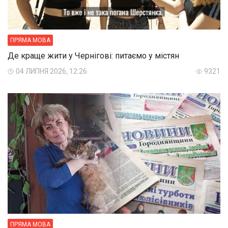
ПРЯМА МОВА
Де краще жити у Чернігові: питаємо у містян
04 ЛИПНЯ 2026, 12:26
9321
ПРЯМА МОВА