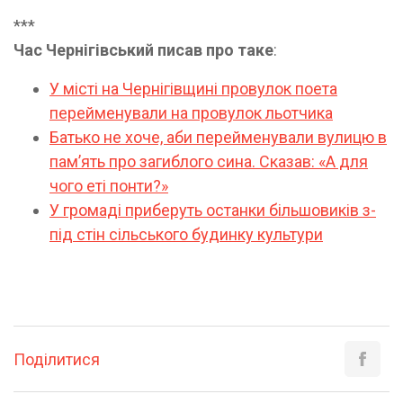
***
Час Чернігівський писав про таке
:
У місті на Чернігівщині провулок поета
перейменували на провулок льотчика
Батько не хоче, аби перейменували вулицю в
пам’ять про загиблого сина. Сказав: «А для
чого еті понти?»
У громаді приберуть останки більшовиків з-
під стін сільського будинку культури
Поділитися