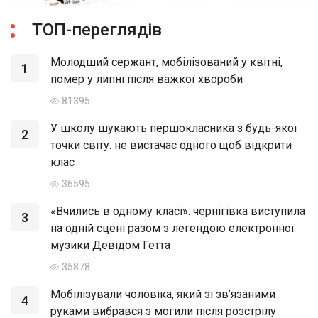
ТОП-переглядів
Молодший сержант, мобілізований у квітні,
1
помер у липні після важкої хвороби
81395
У школу шукають першокласника з будь-якої
2
точки світу: не вистачає одного щоб відкрити
клас
36595
«Вчились в одному класі»: чернігівка виступила
3
на одній сцені разом з легендою електронної
музики Девідом Гетта
35878
Мобілізували чоловіка, який зі зв’язаними
4
руками вибрався з могили після розстрілу