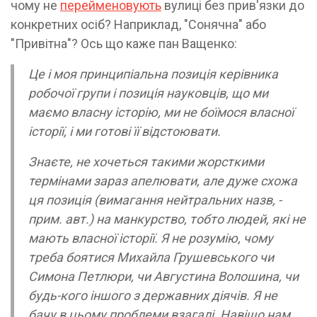
чому не
перейменовують
вулиці без прив'язки до
конкретних осіб? Наприклад, "Сонячна" або
"Привітна"? Ось що каже пан Ващенко:
Це і моя принципіальна позиція керівника
робочої групи і позиція науковців, що ми
маємо власну історію, ми не боїмося власної
історії, і ми готові її відстоювати.
Знаєте, не хочеться такими жорсткими
термінами зараз апелювати, але дуже схожа
ця позиція (вимагання нейтральних назв, -
прим. авт.) на манкурство, тобто людей, які не
мають власної історії. Я не розумію, чому
треба боятися Михайла Грушевського чи
Симона Петлюри, чи Августина Волошина, чи
будь-кого іншого з державних діячів. Я не
бачу в цьому проблеми взагалі. Навіщо нам