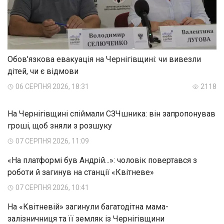
Обов'язкова евакуація на Чернігівщині: чи вивезли
дітей, чи є відмови
06 СЕРПНЯ 2026, 18:31
2118
На Чернігівщині спіймали СЗЧшника: він запропонував
гроші, щоб зняли з розшуку
07 СЕРПНЯ 2026, 11:09
«На платформі був Андрій...»: чоловік повертався з
роботи й загинув на станції «Квітневе»
07 СЕРПНЯ 2026, 10:41
На «Квітневій» загинули багатодітна мама-
залізничниця та її земляк із Чернігівщини