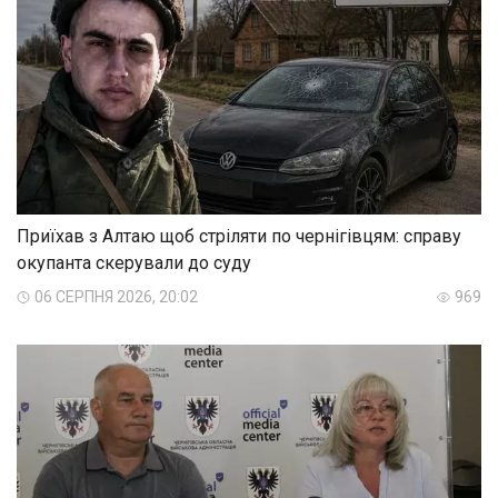
Приїхав з Алтаю щоб стріляти по чернігівцям: справу
окупанта скерували до суду
06 СЕРПНЯ 2026, 20:02
969