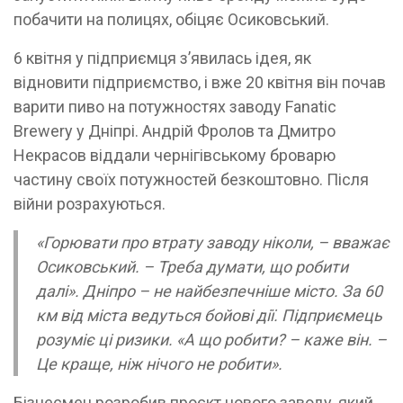
побачити на полицях, обіцяє Осиковський.
6 квітня у підприємця з’явилась ідея, як
відновити підприємство, і вже 20 квітня він почав
варити пиво на потужностях заводу Fanatic
Brewery у Дніпрі. Андрій Фролов та Дмитро
Некрасов віддали чернігівському броварю
частину своїх потужностей безкоштовно. Після
війни розрахуються.
«Горювати про втрату заводу ніколи, – вважає
Осиковський. – Треба думати, що робити
далі». Дніпро – не найбезпечніше місто. За 60
км від міста ведуться бойові дії. Підприємець
розуміє ці ризики. «А що робити? – каже він. –
Це краще, ніж нічого не робити».
Бізнесмен розробив проєкт нового заводу, який