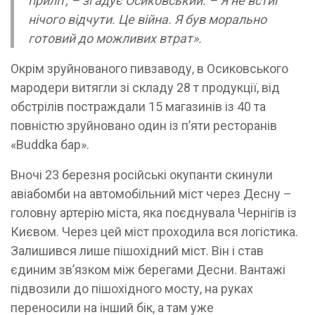
приліт, – згадує Осиковський. – Я не встиг
нічого відчути. Це війна. Я був морально
готовий до можливих втрат».
Окрім зруйнованого пивзаводу, в Осиковського
мародери витягли зі складу 28 т продукції, від
обстрілів постраждали 15 магазинів із 40 та
повністю зруйновано один із пʼяти ресторанів
«Buddka бар».
Вночі 23 березня російські окупанти скинули
авіабомби на автомобільний міст через Десну –
головну артерію міста, яка поєднувала Чернігів із
Києвом. Через цей міст проходила вся логістика.
Залишився лише пішохідний міст. Він і став
єдиним звʼязком між берегами Десни. Вантажі
підвозили до пішохідного мосту, на руках
переносили на інший бік, а там уже