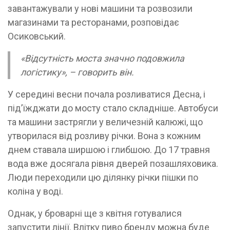
завантажували у нові машини та розвозили
магазинами та ресторанами, розповідає
Осиковський.
«Відсутність моста значно подовжила
логістику», – говорить він.
У середині весни почала розливатися Десна, і
підʼїжджати до мосту стало складніше. Автобуси
та машини застрягли у величезній калюжі, що
утворилася від розливу річки. Вона з кожним
днем ​​ставала ширшою і глибшою. До 17 травня
вода вже досягала рівня дверей позашляховика.
Люди переходили цю ділянку річки пішки по
коліна у воді.
Однак, у броварні ще з квітня готувалися
запустити лінії. Влітку пиво бренду можна буде