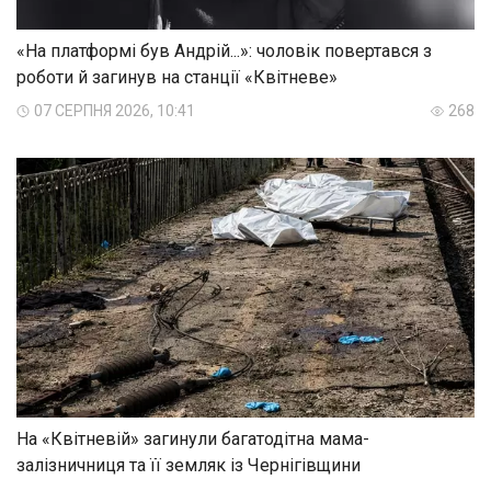
«На платформі був Андрій...»: чоловік повертався з
роботи й загинув на станції «Квітневе»
07 СЕРПНЯ 2026, 10:41
268
На «Квітневій» загинули багатодітна мама-
залізничниця та її земляк із Чернігівщини