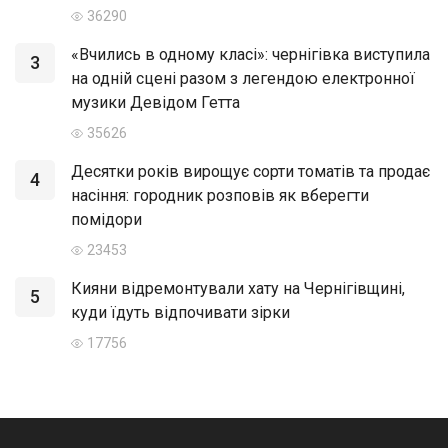
36290
«Вчились в одному класі»: чернігівка виступила
3
на одній сцені разом з легендою електронної
музики Девідом Гетта
35626
Десятки років вирощує сорти томатів та продає
4
насіння: городник розповів як вберегти
помідори
23453
Кияни відремонтували хату на Чернігівщині,
5
куди їдуть відпочивати зірки
17756