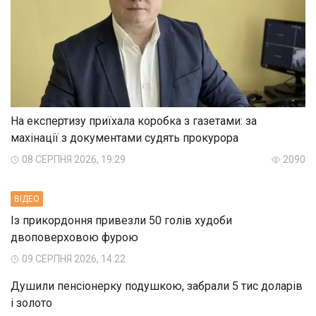
На експертизу приїхала коробка з газетами: за
махінації з документами судять прокурора
08 СЕРПНЯ 2026, 19:29
2090
ВIДЕО
Із прикордоння привезли 50 голів худоби
двоповерховою фурою
09 СЕРПНЯ 2026, 14:22
Душили пенсіонерку подушкою, забрали 5 тис доларів
і золото