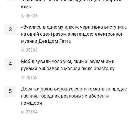
клас
36604
«Вчились в одному класі»: чернігівка виступила
3
на одній сцені разом з легендою електронної
музики Девідом Гетта
35883
Мобілізували чоловіка, який зі зв’язаними
4
руками вибрався з могили після розстрілу
28155
Десятки років вирощує сорти томатів та продає
5
насіння: городник розповів як вберегти
помідори
23554