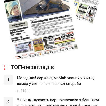
ТОП-переглядів
Молодший сержант, мобілізований у квітні,
1
помер у липні після важкої хвороби
81411
У школу шукають першокласника з будь-якої
2
точки світу: не вистачає одного щоб відкрити