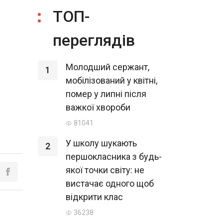
ТОП-
переглядів
Молодший сержант,
1
мобілізований у квітні,
помер у липні після
важкої хвороби
81041
У школу шукають
2
першокласника з будь-
якої точки світу: не
вистачає одного щоб
відкрити клас
36238