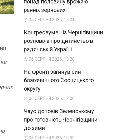
понад половину врожаю
ранніх зернових
06 СЕРПНЯ 2026, 15:01
Конгресвумен із Чернігівщини
розповіла про дитинство в
ин.
радянській Україні
06 СЕРПНЯ 2026, 13:28
ька
На фронті загинув син
благочинного Сосницького
орчих
округу
06 СЕРПНЯ 2026, 12:00
Чаус доповів Зеленському
про готовність Чернігівщини
до зими
ло
06 СЕРПНЯ 2026, 10:39