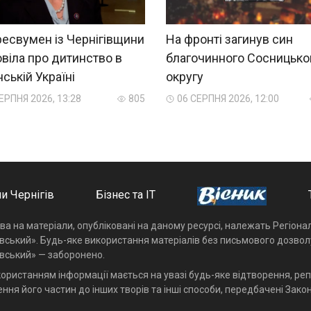
есвумен із Чернігівщини
На фронті загинув син
віла про дитинство в
благочинного Сосницько
ській Україні
округу
ЕРПНЯ 2026, 13:28
805
06 СЕРПНЯ 2026, 12:00
и Чернігів
Бізнес та ІТ
ава на матеріали, опубліковані на даному ресурсі, належать Регіон
івський». Будь-яке використання матеріалів без письмового дозвол
івський» — заборонено.
користанням інформації мається на увазі будь-яке відтворення, реп
ння його частин до інших творів та інші способи, передбачені Закон