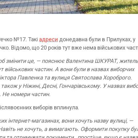
течко №17. Такі
адреси
донедавна були в Прилуках, у
чко. Відомо, що 20 років тут вже нема військових част
об змінити це, — пояснює Валентина ШКУРАТ, жител
т військових частин. А вони були в назвах виборчих
Віктора Павленка та вулиця Святослава Хороброго.
и також у Ніжині, Десні, Гончарівському. У назвах виб
. Не номери частин.
післявоєнних виборів вплинула.
х інтернет-магазинах, вони хочуть назву вулиці, —
Навіть не хочуть, а вимагають. Оформити покупку бу
яти та отримувати документи простіше, якщо є назва