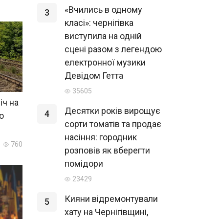
«Вчились в одному
3
класі»: чернігівка
виступила на одній
сцені разом з легендою
електронної музики
Девідом Гетта
35605
іч на
Десятки років вирощує
4
о
сорти томатів та продає
насіння: городник
760
розповів як вберегти
помідори
23429
Кияни відремонтували
5
хату на Чернігівщині,