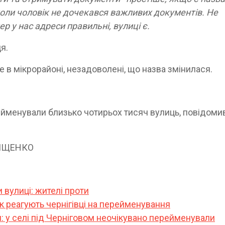
 коли чоловік не дочекався важливих документів. Не
ер у нас адреси правильні, вулиці є.
я.
е в мікрорайоні, незадоволені, що назва змінилася.
ерейменували близько чотирьох тисяч вулиць, повідоми
ГРИЩЕНКО
 вулиці: жителі проти
як реагують чернігівці на перейменування
: у селі під Черніговом неочікувано перейменували