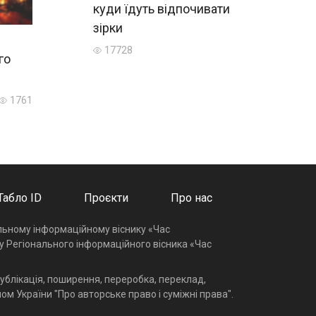
куди їдуть відпочивати
зірки
17728
го
1761
Табло ID
Проєкти
Про нас
альному інформаційному віснику «Час
у Регіонального інформаційного вісника «Час
ублікація, поширення, переробка, переклад,
ом України "Про авторське право і суміжні права".