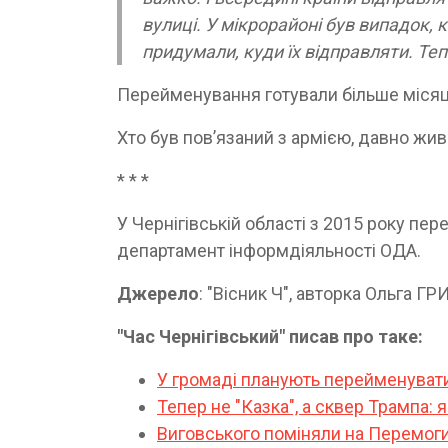
вулиці. У мікрорайоні був випадок,
придумали, куди їх відправляти. Теп
Перейменування готували більше місяц
Хто був пов’язаний з армією, давно жив
* * *
У Чернігівській області з 2015 року п
департамент інформдіяльності ОДА.
Джерело
: "Вісник Ч", авторка Ольга 
"Час Чернігівський" писав про таке:
У громаді планують перейменувати
Тепер не "Казка", а сквер Трампа: 
Виговського поміняли на Перемоги