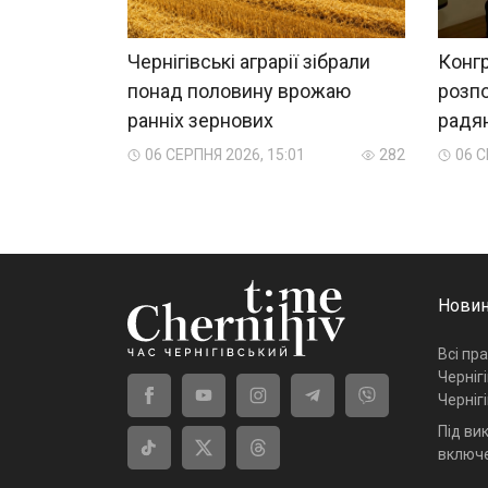
Чернігівські аграрії зібрали
Конгр
понад половину врожаю
розпо
ранніх зернових
радян
06 СЕРПНЯ 2026, 15:01
282
06 С
Новин
Всі пр
Черніг
Черніг
Під ви
включе