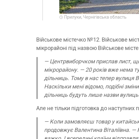
Прилуки, Чернігівська область
Військове містечко №12. Військове міс
мікрорайоні під назвою Військове місте
— Центрвиборчком прислав лист, щ
мікрорайону. — 20 років вже нема ту
дільниць. Тому в нас тепер вулиця 
Наскільки мені відомо, подібні змін
дільниць будуть лише назви вулиць
Але не тільки підготовка до наступних 
— Коли замовляєш товар у китайськи
продовжує Валентина Віталіївна. — 
важко. І всередині країни відправл