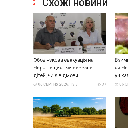
Схожі новини
Обов'язкова евакуація на
Взим
Чернігівщині: чи вивезли
на Че
дітей, чи є відмови
уніка
06 СЕРПНЯ 2026, 18:31
37
06 С