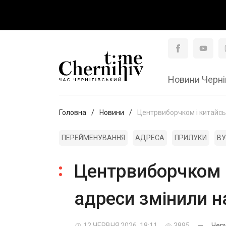
Новини Черні
Головна
Новини
Центрвиборчком і китайські
ПЕРЕЙМЕНУВАННЯ
АДРЕСА
ПРИЛУКИ
В
Центрвиборчком і 
адреси змінили н
12 ЧЕРВНЯ 2026, 18:11
3895
—
Чеп