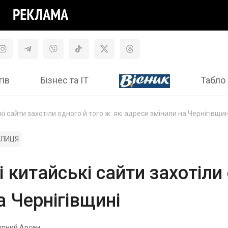
гів
Бізнес та ІТ
Табло 
 сайти захотіли одного й того ж: які адреси змінили на Чернігівщин
УЛИЦЯ
китайські сайти захотіли 
а Чернігівщині
урний Арсен