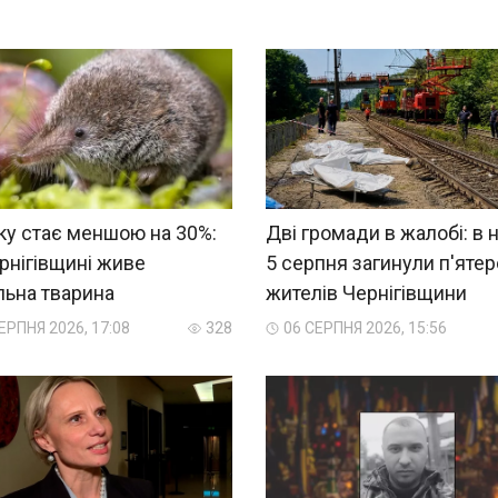
ку стає меншою на 30%:
Дві громади в жалобі: в н
рнігівщині живе
5 серпня загинули п'ятер
льна тварина
жителів Чернігівщини
ЕРПНЯ 2026, 17:08
328
06 СЕРПНЯ 2026, 15:56