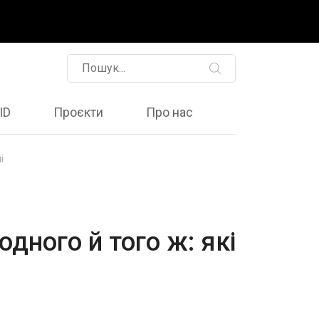
ID
Проєкти
Про нас
і
одного й того ж: які