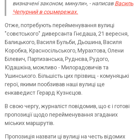
визначені законом, минули», - написав
Василь
Чепурний в соцмережах.
Отже, потребують перейменування вулиці
"совєтського" диверсанта Гнєдаша, 21 вересня,
Балицького, Василя Бульби, Дьошина, Василя
Коробка, Красносільського, Мурахтова, Олени
Білевич, Партизанська, Руднєва, Рудого,
Юдашкіна, можливо - Милорадовичів та
Ушинського. Більшість цих прізвищ - комуняцькі
герої, якими пообзивав наші вулиці ще
енкаведист Герард Кузнєцов.
В свою чергу, журналіст повідомив, що є і готові
пропозиції щодо перейменування згаданих
міських маршрутів.
Пропозиція назвати ці вулиці на честь відомих