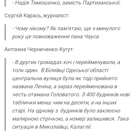
- Надія Тимошенко, замість Партизанської.
Сєргєй Карась, журналіст:
- Чому нікому? Як пам'ятаю, ще з минулого
року це повноваження пана Чауса
Антоніна Черниченко-Кугут:
- В других громадах хоч і перейменували, а
толк один. В Біляївці Одеської області
центральна вулиця була як тоді прийнято
названа Леніна, а зараз перейменована в
честь отамана Головатого. З 400 будинків нові
таблички менш чим на десяти, а на інших
старі. На одному з будинків було заклеєно
малярною стрічкою, а номер залишився. Така
ситуація в Миколаївці, Калаглії.