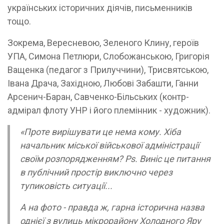
українських історичних діячів, письменників
тощо.
Зокрема, Вересневою, Зеленого Клину, героїв
УПА, Симона Петлюри, Слобожанською, Григорія
Ващенка (педагог з Прилуччини), Трисвятською,
Івана Драча, Західною, Любові Забашти, Ганни
Арсенич-Баран, Савченко-Більських (контр-
адмірал флоту УНР і його племінник - художник).
«Проте вирішувати це нема кому. Хіба
начальник міської військової адміністрації
своїм розпорядженням? Ps. Виніс це питання
в публічний простір виключно через
тупиковість ситуації...
А на фото - правда ж, гарна історична назва
однієї з вулиць мікрорайону Холодного Яру