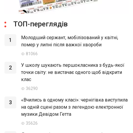
ТОП-переглядів
Молодший сержант, мобілізований у квітні,
1
помер у липні після важкої хвороби
81066
У школу шукають першокласника з будь-якої
2
точки світу: не вистачає одного щоб відкрити
клас
36290
«Вчились в одному класі»: чернігівка виступила
3
на одній сцені разом з легендою електронної
музики Девідом Гетта
35626