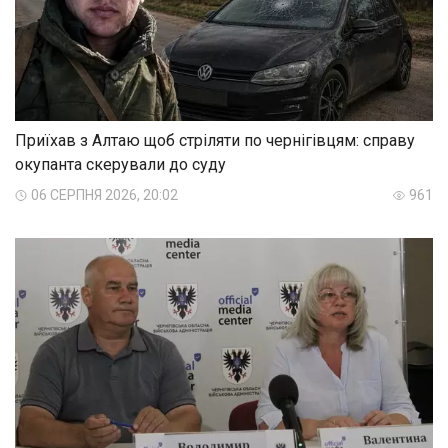
Приїхав з Алтаю щоб стріляти по чернігівцям: справу
окупанта скерували до суду
06 СЕРПНЯ 2026, 20:02
961