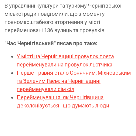
В управлінні культури та туризму Чернігівської
міської ради повідомили, що з моменту
повномасштабного вторгнення у місті
перейменовані 136 вулиць та провулків.
"Час Чернігівський" писав про таке:
У місті на Чернігівщині провулок поета
перейменували на провулок льотчика
Перше Травня стало Сонячним, Міхновським
та Зеленим Гаєм: на Чернігівщині
перейменували сім сіл
Перейменування: як Чернігівщина
деколонізується і що думають люди