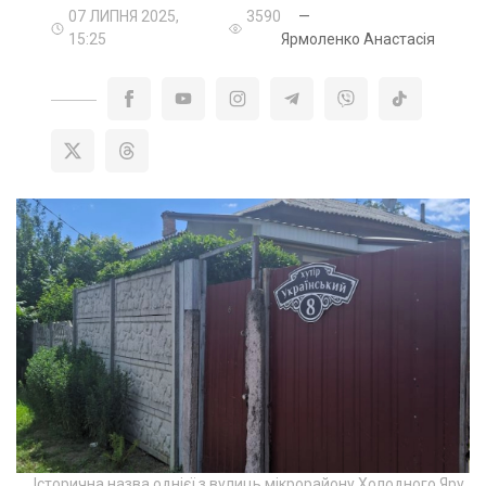
07 ЛИПНЯ 2025,
3590
—
15:25
Ярмоленко Анастасія
Історична назва однієї з вулиць мікрорайону Холодного Яру